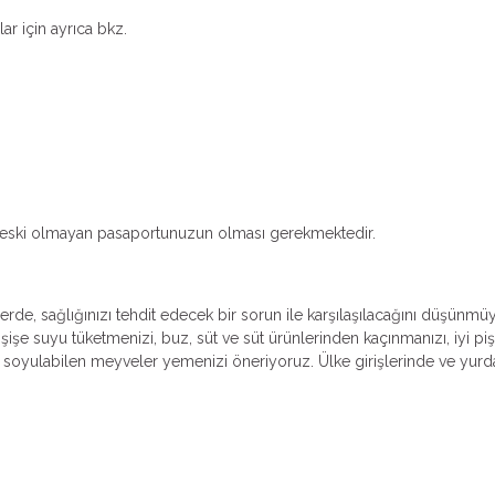
ar için ayrıca bkz.
dan eski olmayan pasaportunuzun olması gerekmektedir.
erde, sağlığınızı tehdit edecek bir sorun ile karşılaşılacağını düşünmü
işe suyu tüketmenizi, buz, süt ve süt ürünlerinden kaçınmanızı, iyi piş
oyulabilen meyveler yemenizi öneriyoruz. Ülke girişlerinde ve yurda 