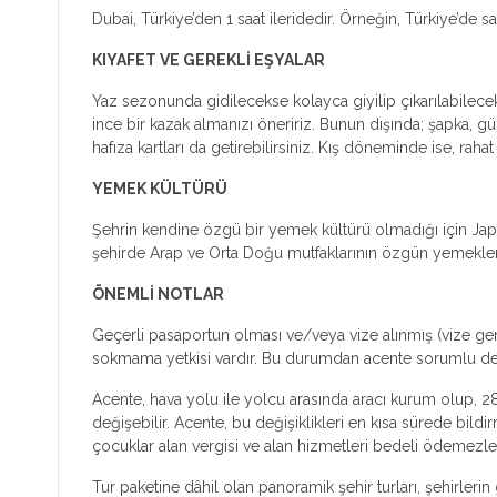
Dubai, Türkiye’den 1 saat ileridedir. Örneğin, Türkiye’de s
KIYAFET VE GEREKLİ EŞYALAR
Yaz sezonunda gidilecekse kolayca giyilip çıkarılabilecek 
ince bir kazak almanızı öneririz. Bunun dışında; şapka, gü
hafıza kartları da getirebilirsiniz. Kış döneminde ise, raha
YEMEK KÜLTÜRÜ
Şehrin kendine özgü bir yemek kültürü olmadığı için Japon
şehirde Arap ve Orta Doğu mutfaklarının özgün yemeklerinin 
ÖNEMLİ NOTLAR
Geçerli pasaportun olması ve/veya vize alınmış (vize ger
sokmama yetkisi vardır. Bu durumdan acente sorumlu deği
Acente, hava yolu ile yolcu arasında aracı kurum olup, 28
değişebilir. Acente, bu değişiklikleri en kısa sürede bild
çocuklar alan vergisi ve alan hizmetleri bedeli ödemezle
Tur paketine dâhil olan panoramik şehir turları, şehirleri