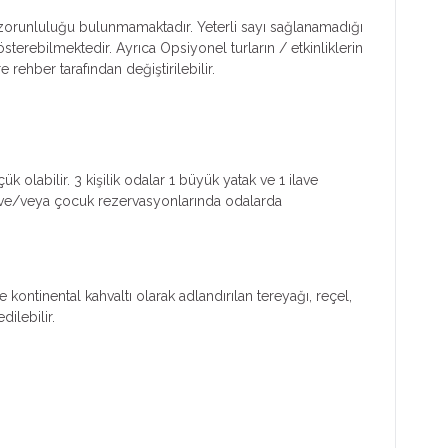
lım zorunluluğu bulunmamaktadır. Yeterli sayı sağlanamadığı
österebilmektedir. Ayrıca Opsiyonel turların / etkinliklerin
rehber tarafından değiştirilebilir.
k olabilir. 3 kişilik odalar 1 büyük yatak ve 1 ilave
işi ve/veya çocuk rezervasyonlarında odalarda
ontinental kahvaltı olarak adlandırılan tereyağı, reçel,
ilebilir.