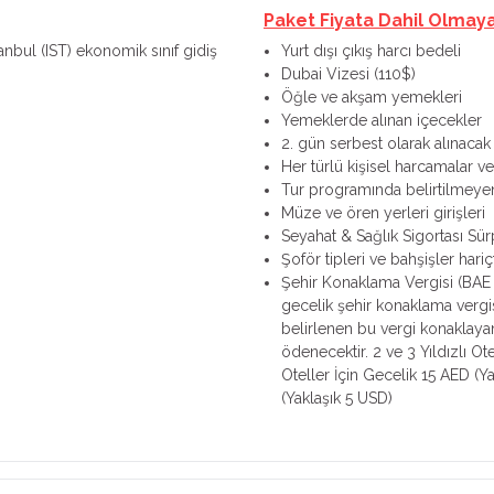
Paket Fiyata Dahil Olmay
tanbul (IST) ekonomik sınıf gidiş
Yurt dışı çıkış harcı bedeli
Dubai Vizesi (110$)
Öğle ve akşam yemekleri
Yemeklerde alınan içecekler
2. gün serbest olarak alınacak
Her türlü kişisel harcamalar ve 
Tur programında belirtilmeye
Müze ve ören yerleri girişleri
Seyahat & Sağlık Sigortası Sür
Şoför tipleri ve bahşişler hariçt
Şehir Konaklama Vergisi (BAE 
gecelik şehir konaklama vergis
belirlenen bu vergi konaklayan
ödenecektir. 2 ve 3 Yıldızlı Ot
Oteller İçin Gecelik 15 AED (Ya
(Yaklaşık 5 USD)