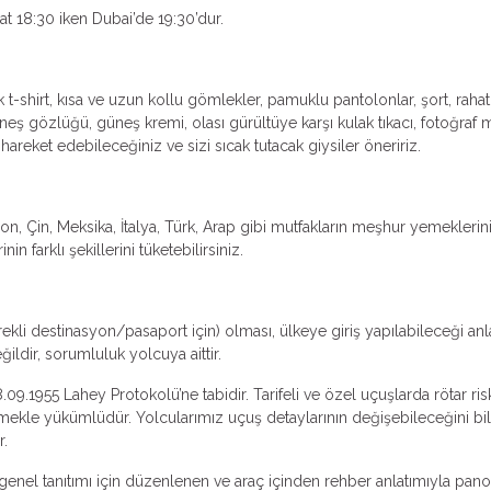
aat 18:30 iken Dubai’de 19:30’dur.
t-shirt, kısa ve uzun kollu gömlekler, pamuklu pantolonlar, şort, rahat
neş gözlüğü, güneş kremi, olası gürültüye karşı kulak tıkacı, fotoğraf 
t hareket edebileceğiniz ve sizi sıcak tutacak giysiler öneririz.
, Çin, Meksika, İtalya, Türk, Arap gibi mutfakların meşhur yemeklerinin 
farklı şekillerini tüketebilirsiniz.
ekli destinasyon/pasaport için) olması, ülkeye giriş yapılabileceği an
ldir, sorumluluk yolcuya aittir.
.09.1955 Lahey Protokolü’ne tabidir. Tarifeli ve özel uçuşlarda rötar ri
irmekle yükümlüdür. Yolcularımız uçuş detaylarının değişebileceğini bile
r.
n genel tanıtımı için düzenlenen ve araç içinden rehber anlatımıyla pano