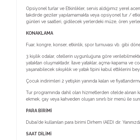
Opsiyonel turlar ve Etkinlikler, servis aldığımız yerel ac
takdirde geziler yapılamamakta veya opsiyonel tur / etkinlik
günleri ve saatleri, gidilecek yerlerdeki müze, ören yerle
KONAKLAMA
Fuar, kongre, konser, etkinlik, spor turnuvası vb. gibi dön
3 kişilik odalar, otellerin uygunluğuna göre verilebilmekte
yataktan oluşmaktadır. İlave yataklar, açma-kapama ve coa
yaşanabilecek sıkışıklık ve yatak tipini kabul ettiklerini bey
Çocuk indirimleri 2 yetişkin yanında kalan ve fiyatlandır
Tur programında dahil olan hizmetlerden otelde alınan kah
ekmek, çay veya kahveden oluşan sınırlı bir menü ile sunul
PARA BİRİMİ
Dubai’de kullanılan para birimi Dirhem (AED) dir. Yanını
SAAT DİLİMİ