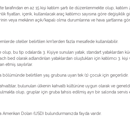
ente tarafından en az 15 kişi katılım şartı ile düzenlenmekte olup, katı
 fiyatları, içerik, kullanılacak araç katılımcı sayısına göre değişiklik g
rinin veya mekânın açık/kapalı olma durumlarına ve hava şartlarına göre 
emlerde oteller belirtilen km’lerden fazla mesafede kullanılabilir.
 olup, bu tip odalarda 3. Kişiye sunulan yatak, standart yataklardan küçü
ch bed olarak adlandırılan yataklardan oluştukları için katılımcı 3. k
an etmiş sayılırlar.
ma bölümünde belirtilen yaş grubuna uyan tek (1) çocuk için geçerlidir.
valtılar, bulunulan ülkenin kahvaltı kültürüne uygun olarak ve genelde k
makta olup, gruplar için gruba tahsis edilmiş ayrı bir salonda servis ed
zda Amerikan Doları (USD) bulundurmanızda fayda vardır.