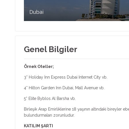
Dubai
Dubai özellikle kış mevsiminde en çok tercih edilen
rotalardan biridir. Deniz kum güneş tatili, alışveriş, çöl
Genel Bilgiler
gezisi ve farklı şehir hayatı deneyimi özellikleri ile ön plan
çıkar.
Örnek Oteller;
3* Holiday Inn Express Dubai Internet City vb.
4* Hilton Garden Inn Dubai, Mall Avenue vb.
5* Elite Byblos Al Barsha vb.
Birleşik Arap Emirliklerine 18 yaşının altındaki bireyle
bulundurmaları zorunludur.
KATILIM ŞARTI