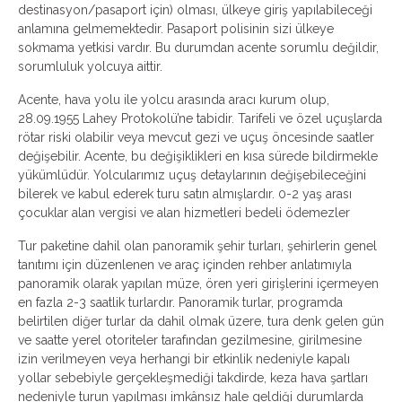
destinasyon/pasaport için) olması, ülkeye giriş yapılabileceği
anlamına gelmemektedir. Pasaport polisinin sizi ülkeye
sokmama yetkisi vardır. Bu durumdan acente sorumlu değildir,
sorumluluk yolcuya aittir.
Acente, hava yolu ile yolcu arasında aracı kurum olup,
28.09.1955 Lahey Protokolü’ne tabidir. Tarifeli ve özel uçuşlarda
rötar riski olabilir veya mevcut gezi ve uçuş öncesinde saatler
değişebilir. Acente, bu değişiklikleri en kısa sürede bildirmekle
yükümlüdür. Yolcularımız uçuş detaylarının değişebileceğini
bilerek ve kabul ederek turu satın almışlardır. 0-2 yaş arası
çocuklar alan vergisi ve alan hizmetleri bedeli ödemezler
Tur paketine dahil olan panoramik şehir turları, şehirlerin genel
tanıtımı için düzenlenen ve araç içinden rehber anlatımıyla
panoramik olarak yapılan müze, ören yeri girişlerini içermeyen
en fazla 2-3 saatlik turlardır. Panoramik turlar, programda
belirtilen diğer turlar da dahil olmak üzere, tura denk gelen gün
ve saatte yerel otoriteler tarafından gezilmesine, girilmesine
izin verilmeyen veya herhangi bir etkinlik nedeniyle kapalı
yollar sebebiyle gerçekleşmediği takdirde, keza hava şartları
nedeniyle turun yapılması imkânsız hale geldiği durumlarda