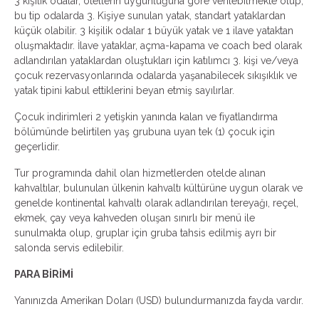
3 kişilik odalar, otellerin uygunluğuna göre verilebilmekte olup,
bu tip odalarda 3. Kişiye sunulan yatak, standart yataklardan
küçük olabilir. 3 kişilik odalar 1 büyük yatak ve 1 ilave yataktan
oluşmaktadır. İlave yataklar, açma-kapama ve coach bed olarak
adlandırılan yataklardan oluştukları için katılımcı 3. kişi ve/veya
çocuk rezervasyonlarında odalarda yaşanabilecek sıkışıklık ve
yatak tipini kabul ettiklerini beyan etmiş sayılırlar.
Çocuk indirimleri 2 yetişkin yanında kalan ve fiyatlandırma
bölümünde belirtilen yaş grubuna uyan tek (1) çocuk için
geçerlidir.
Tur programında dahil olan hizmetlerden otelde alınan
kahvaltılar, bulunulan ülkenin kahvaltı kültürüne uygun olarak ve
genelde kontinental kahvaltı olarak adlandırılan tereyağı, reçel,
ekmek, çay veya kahveden oluşan sınırlı bir menü ile
sunulmakta olup, gruplar için gruba tahsis edilmiş ayrı bir
salonda servis edilebilir.
PARA BİRİMİ
Yanınızda Amerikan Doları (USD) bulundurmanızda fayda vardır.