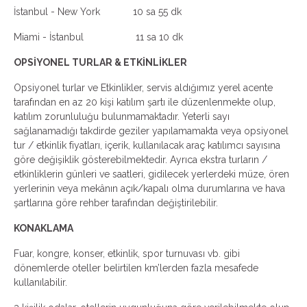
İstanbul - New York 10 sa 55 dk
Miami - İstanbul 11 sa 10 dk
OPSİYONEL TURLAR & ETKİNLİKLER
Opsiyonel turlar ve Etkinlikler, servis aldığımız yerel acente
tarafından en az 20 kişi katılım şartı ile düzenlenmekte olup,
katılım zorunluluğu bulunmamaktadır. Yeterli sayı
sağlanamadığı takdirde geziler yapılamamakta veya opsiyonel
tur / etkinlik fiyatları, içerik, kullanılacak araç katılımcı sayısına
göre değişiklik gösterebilmektedir. Ayrıca ekstra turların /
etkinliklerin günleri ve saatleri, gidilecek yerlerdeki müze, ören
yerlerinin veya mekânın açık/kapalı olma durumlarına ve hava
şartlarına göre rehber tarafından değiştirilebilir.
KONAKLAMA
Fuar, kongre, konser, etkinlik, spor turnuvası vb. gibi
dönemlerde oteller belirtilen km’lerden fazla mesafede
kullanılabilir.