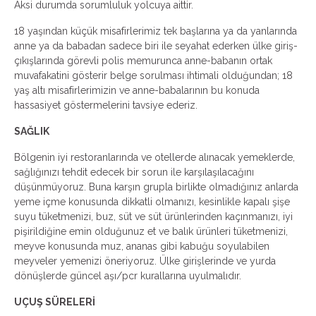
Aksi durumda sorumluluk yolcuya aittir.
18 yaşından küçük misafirlerimiz tek başlarına ya da yanlarında
anne ya da babadan sadece biri ile seyahat ederken ülke giriş-
çıkışlarında görevli polis memurunca anne-babanın ortak
muvafakatini gösterir belge sorulması ihtimali olduğundan; 18
yaş altı misafirlerimizin ve anne-babalarının bu konuda
hassasiyet göstermelerini tavsiye ederiz.
SAĞLIK
Bölgenin iyi restoranlarında ve otellerde alınacak yemeklerde,
sağlığınızı tehdit edecek bir sorun ile karşılaşılacağını
düşünmüyoruz. Buna karşın grupla birlikte olmadığınız anlarda
yeme içme konusunda dikkatli olmanızı, kesinlikle kapalı şişe
suyu tüketmenizi, buz, süt ve süt ürünlerinden kaçınmanızı, iyi
pişirildiğine emin olduğunuz et ve balık ürünleri tüketmenizi,
meyve konusunda muz, ananas gibi kabuğu soyulabilen
meyveler yemenizi öneriyoruz. Ülke girişlerinde ve yurda
dönüşlerde güncel aşı/pcr kurallarına uyulmalıdır.
UÇUŞ SÜRELERİ