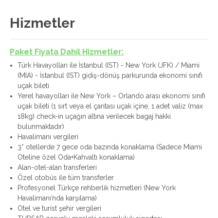
Hizmetler
Paket Fiyata Dahil Hizmetler:
Türk Havayolları ile İstanbul (IST) - New York (JFK) / Miami
(MIA) - İstanbul (IST) gidiş-dönüş parkurunda ekonomi sınıfı
uçak bileti
Yerel havayolları ile New York – Orlando arası ekonomi sınıfı
uçak bileti (1 sırt veya el çantası uçak içine, 1 adet valiz (max
18kg) check-in uçağın altına verilecek bagaj hakki
bulunmaktadır)
Havalimanı vergileri
3* otellerde 7 gece oda bazında konaklama (Sadece Miami
Oteline özel Oda+Kahvaltı konaklama)
Alan-otel-alan transferleri
Özel otobüs ile tüm transferler
Profesyonel Türkçe rehberlik hizmetleri (New York
Havalimanı’nda karşılama)
Otel ve turist şehir vergileri