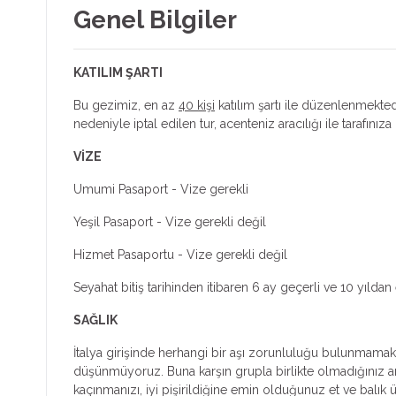
Genel Bilgiler
Venedik turları gelir. Kendine has mimarisi, kanalları ve
köprüleri ile herkesin tatil planlarında yer alan bir şehirdir
KATILIM ŞARTI
Bu gezimiz, en az
40 kişi
katılım şartı ile düzenlenmektedi
nedeniyle iptal edilen tur, acenteniz aracılığı ile tarafınıza b
VİZE
Umumi Pasaport - Vize gerekli
Yeşil Pasaport - Vize gerekli değil
Hizmet Pasaportu - Vize gerekli değil
Seyahat bitiş tarihinden itibaren 6 ay geçerli ve 10 yıl
SAĞLIK
İtalya girişinde herhangi bir aşı zorunluluğu bulunmamakta
düşünmüyoruz. Buna karşın grupla birlikte olmadığınız an
kaçınmanızı, iyi pişirildiğine emin olduğunuz et ve bal