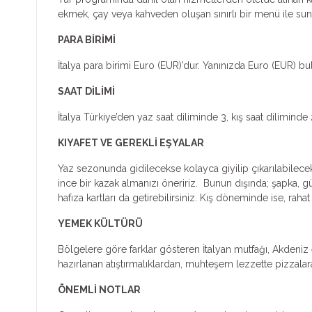
ekmek, çay veya kahveden oluşan sınırlı bir menü ile sunul
PARA BİRİMİ
İtalya para birimi Euro (EUR)’dur. Yanınızda Euro (EUR) b
SAAT DİLİMİ
İtalya Türkiye’den yaz saat diliminde 3, kış saat diliminde 
KIYAFET VE GEREKLİ EŞYALAR
Yaz sezonunda gidilecekse kolayca giyilip çıkarılabilecek 
ince bir kazak almanızı öneririz. Bunun dışında; şapka, gü
hafıza kartları da getirebilirsiniz. Kış döneminde ise, raha
YEMEK KÜLTÜRÜ
Bölgelere göre farklar gösteren İtalyan mutfağı, Akdeniz e
hazırlanan atıştırmalıklardan, muhteşem lezzette pizzalar
ÖNEMLİ NOTLAR