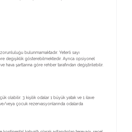
ım zorunluluğu bulunmamaktadır. Yeterli sayı
göre değişiklik gösterebilmektedir. Ayrıca opsiyonel
e hava şartlarına göre rehber tarafından değiştirilebilir.
k olabilir. 3 kişilik odalar 1 büyük yatak ve 1 ilave
işi ve/veya çocuk rezervasyonlarında odalarda
ontinental kahvaltı olarak adlandırılan tereyağı, reçel,