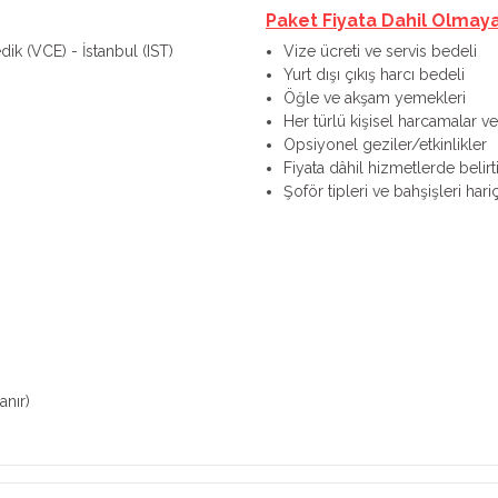
Paket Fiyata Dahil Olmay
dik (VCE) - İstanbul (IST)
Vize ücreti ve servis bedeli
Yurt dışı çıkış harcı bedeli
Öğle ve akşam yemekleri
Her türlü kişisel harcamalar ve 
Opsiyonel geziler/etkinlikler
Fiyata dâhil hizmetlerde belir
Şoför tipleri ve bahşişleri hariç
anır)