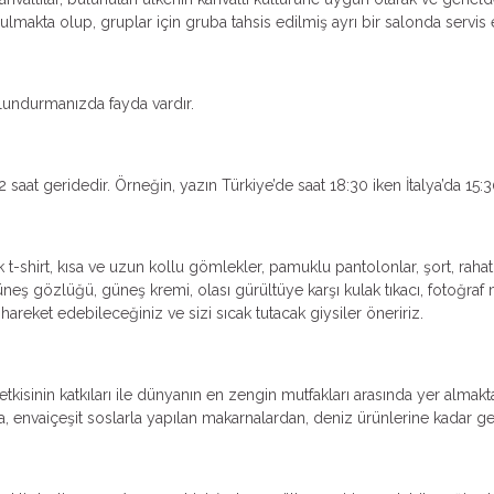
makta olup, gruplar için gruba tahsis edilmiş ayrı bir salonda servis ed
ulundurmanızda fayda vardır.
2 saat geridedir. Örneğin, yazın Türkiye’de saat 18:30 iken İtalya’da 15:3
t-shirt, kısa ve uzun kollu gömlekler, pamuklu pantolonlar, şort, rahat
neş gözlüğü, güneş kremi, olası gürültüye karşı kulak tıkacı, fotoğraf 
t hareket edebileceğiniz ve sizi sıcak tutacak giysiler öneririz.
tkisinin katkıları ile dünyanın en zengin mutfakları arasında yer almak
a, envaiçeşit soslarla yapılan makarnalardan, deniz ürünlerine kadar g