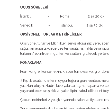
UÇUŞ SÜRELERİ
İstanbul - Roma 2 sa 20 dk
Venedik - İstanbul 2 sa 50 dk
OPSİYONEL TURLAR & ETKİNLİKLER
Opsiyonel turlar ve Etkinlikler, servis aldığımız yerel ac
sağlanamadığı takdirde geziler yapılamamakta veya opsiyone
turların / etkinliklerin günleri ve saatleri, gidilecek yer
KONAKLAMA
Fuar, kongre, konser, etkinlik, spor turnuvası vb. gibi dön
3 Kişilik odalar, otellerin uygunluğuna göre verilebilmekte
yataktan oluşmaktadır. İlave yataklar, açma-kapama ve coa
yaşanabilecek sıkışıklık ve yatak tipini kabul ettiklerini bey
Çocuk indirimleri 2 yetişkin yanında kalan ve fiyatlandır
Tur programında dahil olan hizmetlerden otelde alınan kah