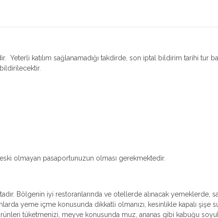
r. Yeterli katılım sağlanamadığı takdirde, son iptal bildirim tarihi tur b
ildirilecektir.
dan eski olmayan pasaportunuzun olması gerekmektedir.
dır. Bölgenin iyi restoranlarında ve otellerde alınacak yemeklerde, sağl
larda yeme içme konusunda dikkatli olmanızı, kesinlikle kapalı şişe s
ık ürünleri tüketmenizi, meyve konusunda muz, ananas gibi kabuğu soy