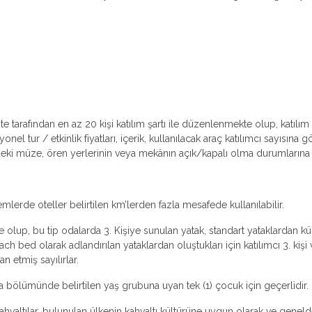
ente tarafından en az 20 kişi katılım şartı ile düzenlenmekte olup, katıl
l tur / etkinlik fiyatları, içerik, kullanılacak araç katılımcı sayısına 
lerdeki müze, ören yerlerinin veya mekânın açık/kapalı olma durumlarına v
emlerde oteller belirtilen km’lerden fazla mesafede kullanılabilir.
 olup, bu tip odalarda 3. Kişiye sunulan yatak, standart yataklardan küçü
ch bed olarak adlandırılan yataklardan oluştukları için katılımcı 3. k
an etmiş sayılırlar.
ma bölümünde belirtilen yaş grubuna uyan tek (1) çocuk için geçerlidir.
valtılar, bulunulan ülkenin kahvaltı kültürüne uygun olarak ve genelde k