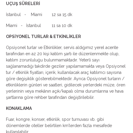
UÇUŞ SÜRELERİ
İstanbul - Miami 12 sa 15 dk
Miami - İstanbul 11 sa 10 dk
OPSİYONEL TURLAR & ETKİNLİKLER
Opsiyonel turlar ve Etkinlikler, servis aldığımız yerel acente
tarafından en az 20 kişi katılım şartı ile düzenlenmekte olup,
katılım zorunluluğu bulunmamaktadır. Yeterli sayı
sağlanamadığı takdirde geziler yapılamamakta veya Opsiyonel
tur / etkinlik fiyatları, içerik, kullanılacak araç katılımcı sayısına
göre değişiklik gösterebilmektedir. Ayrıca Opsiyonel turların /
etkinliklerin günleri ve saatleri, gidilecek yerlerdeki müze, ören
yerlerinin veya mekânın açık/kapalı olma durumlarına ve hava
şartlarına göre rehber tarafından değiştirilebilir.
KONAKLAMA
Fuar, kongre, konser, etkinlik, spor turnuvası vb. gibi
dönemlerde oteller belirtilen km’lerden fazla mesafede
kullanılabilir.