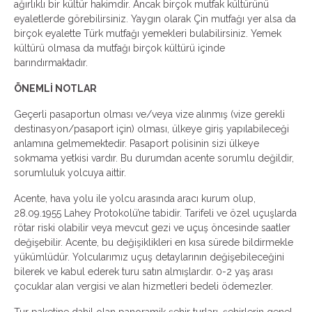
ağırlıklı bir kültür hakimdir. Ancak birçok mutfak kültürünü
eyaletlerde görebilirsiniz. Yaygın olarak Çin mutfağı yer alsa da
birçok eyalette Türk mutfağı yemekleri bulabilirsiniz. Yemek
kültürü olmasa da mutfağı birçok kültürü içinde
barındırmaktadır.
ÖNEMLİ NOTLAR
Geçerli pasaportun olması ve/veya vize alınmış (vize gerekli
destinasyon/pasaport için) olması, ülkeye giriş yapılabileceği
anlamına gelmemektedir. Pasaport polisinin sizi ülkeye
sokmama yetkisi vardır. Bu durumdan acente sorumlu değildir,
sorumluluk yolcuya aittir.
Acente, hava yolu ile yolcu arasında aracı kurum olup,
28.09.1955 Lahey Protokolü’ne tabidir. Tarifeli ve özel uçuşlarda
rötar riski olabilir veya mevcut gezi ve uçuş öncesinde saatler
değişebilir. Acente, bu değişiklikleri en kısa sürede bildirmekle
yükümlüdür. Yolcularımız uçuş detaylarının değişebileceğini
bilerek ve kabul ederek turu satın almışlardır. 0-2 yaş arası
çocuklar alan vergisi ve alan hizmetleri bedeli ödemezler.