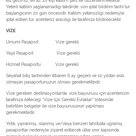
Bu gezimiz, en az 20 kişi katılım şartı ile düzenlenmektedir.
Yeterli katılım sağlanamadığı takdirde, son iptal bildirim tarihi tur
başlangıcının 20 gün öncesidir. Katılım yetersizliği nedeniyle
iptal edilen tur, acenteniz aracılığı ile tarafınıza bildirilecektir.
VİZE
Umumi Pasaport Vize gerekli
Yeşil Pasaport Vize gerekli
Hizmet Pasaportu Vize gerekli
Seyahat bitiş tarihinden itibaren 6 ay geçerli ve 10 yıldan eski
olmayan pasaportunuzun olması gerekmektedir.
Vize gereken destinasyonlarda, vize başvurusu için acentenizin
tarafınıza ileteceği “Vize İçin Gerekli Evraklar” listesinde
belirtilen belgeler ile vize başvurusunun yapılması
gerekmektedir.
Yırtık, yıpranmış, ıslanmış ve/veya benzeri tahribata uğramış
pasaportlar nedeniyle ziyaret edilecek ülke sınır kapısında