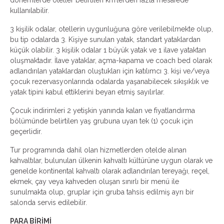
dönemlerde oteller belirtilen km’lerden fazla mesafede
kullanılabilir.
3 kişilik odalar, otellerin uygunluğuna göre verilebilmekte olup,
bu tip odalarda 3. Kişiye sunulan yatak, standart yataklardan
küçük olabilir. 3 kişilik odalar 1 büyük yatak ve 1 ilave yataktan
oluşmaktadır. İlave yataklar, açma-kapama ve coach bed olarak
adlandırılan yataklardan oluştukları için katılımcı 3. kişi ve/veya
çocuk rezervasyonlarında odalarda yaşanabilecek sıkışıklık ve
yatak tipini kabul ettiklerini beyan etmiş sayılırlar.
Çocuk indirimleri 2 yetişkin yanında kalan ve fiyatlandırma
bölümünde belirtilen yaş grubuna uyan tek (1) çocuk için
geçerlidir.
Tur programında dahil olan hizmetlerden otelde alınan
kahvaltılar, bulunulan ülkenin kahvaltı kültürüne uygun olarak ve
genelde kontinental kahvaltı olarak adlandırılan tereyağı, reçel,
ekmek, çay veya kahveden oluşan sınırlı bir menü ile
sunulmakta olup, gruplar için gruba tahsis edilmiş ayrı bir
salonda servis edilebilir.
PARA BİRİMİ