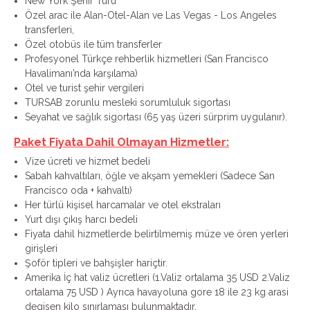
New York Şehir Turu
Özel arac ile Alan-Otel-Alan ve Las Vegas - Los Angeles
transferleri,
Özel otobüs ile tüm transferler
Profesyonel Türkçe rehberlik hizmetleri (San Francisco
Havalimanı’nda karşılama)
Otel ve turist şehir vergileri
TURSAB zorunlu mesleki sorumluluk sigortası
Seyahat ve sağlık sigortası (65 yaş üzeri sürprim uygulanır).
Paket Fiyata Dahil Olmayan Hizmetler:
Vize ücreti ve hizmet bedeli
Sabah kahvaltıları, öğle ve akşam yemekleri (Sadece San
Francisco oda + kahvaltı)
Her türlü kişisel harcamalar ve otel ekstraları
Yurt dışı çıkış harcı bedeli
Fiyata dahil hizmetlerde belirtilmemiş müze ve ören yerleri
girişleri
Şoför tipleri ve bahşişler hariçtir.
Amerika İç hat valiz ücretleri (1.Valiz ortalama 35 USD 2.Valiz
ortalama 75 USD ) Ayrıca havayoluna gore 18 ile 23 kg arasi
degisen kilo sınırlaması bulunmaktadır.