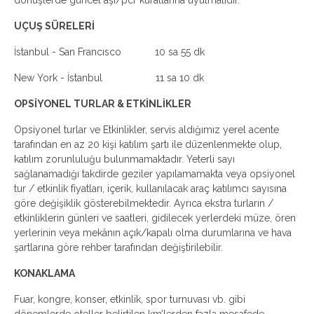
dönüşlerde güncel aşı/pcr kurallarına uyulmalıdır.
UÇUŞ SÜRELERİ
İstanbul - San Francısco 10 sa 55 dk
New York - İstanbul 11 sa 10 dk
OPSİYONEL TURLAR & ETKİNLİKLER
Opsiyonel turlar ve Etkinlikler, servis aldığımız yerel acente
tarafından en az 20 kişi katılım şartı ile düzenlenmekte olup,
katılım zorunluluğu bulunmamaktadır. Yeterli sayı
sağlanamadığı takdirde geziler yapılamamakta veya opsiyonel
tur / etkinlik fiyatları, içerik, kullanılacak araç katılımcı sayısına
göre değişiklik gösterebilmektedir. Ayrıca ekstra turların /
etkinliklerin günleri ve saatleri, gidilecek yerlerdeki müze, ören
yerlerinin veya mekânın açık/kapalı olma durumlarına ve hava
şartlarına göre rehber tarafından değiştirilebilir.
KONAKLAMA
Fuar, kongre, konser, etkinlik, spor turnuvası vb. gibi