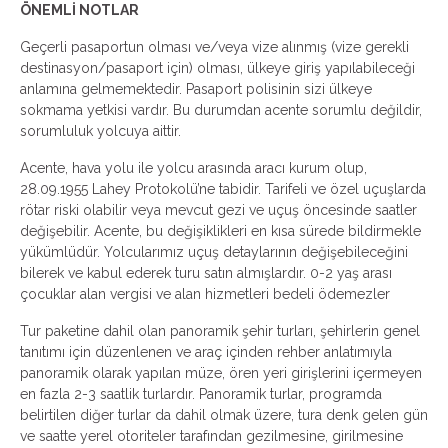
ÖNEMLİ NOTLAR
Geçerli pasaportun olması ve/veya vize alınmış (vize gerekli
destinasyon/pasaport için) olması, ülkeye giriş yapılabileceği
anlamına gelmemektedir. Pasaport polisinin sizi ülkeye
sokmama yetkisi vardır. Bu durumdan acente sorumlu değildir,
sorumluluk yolcuya aittir.
Acente, hava yolu ile yolcu arasında aracı kurum olup,
28.09.1955 Lahey Protokolü’ne tabidir. Tarifeli ve özel uçuşlarda
rötar riski olabilir veya mevcut gezi ve uçuş öncesinde saatler
değişebilir. Acente, bu değişiklikleri en kısa sürede bildirmekle
yükümlüdür. Yolcularımız uçuş detaylarının değişebileceğini
bilerek ve kabul ederek turu satın almışlardır. 0-2 yaş arası
çocuklar alan vergisi ve alan hizmetleri bedeli ödemezler
Tur paketine dahil olan panoramik şehir turları, şehirlerin genel
tanıtımı için düzenlenen ve araç içinden rehber anlatımıyla
panoramik olarak yapılan müze, ören yeri girişlerini içermeyen
en fazla 2-3 saatlik turlardır. Panoramik turlar, programda
belirtilen diğer turlar da dahil olmak üzere, tura denk gelen gün
ve saatte yerel otoriteler tarafından gezilmesine, girilmesine