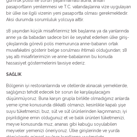
gümrük polisi ile sorun yaşanmaması adına; anılan
pasaportların yenilenmesi ve T.C. vatandaşlarına vize uygulayan
bir ülke ise ilgili vizenin yeni pasaportta olması gerekmektedir.
Aksi durumda sorumluluk yolcuya aittir.
18 yaşından küçük misafirlerimiz tek başlarına ya da yanlarında
anne ya da babadan sadece biri ile seyahat ederken ülke giriş-
çıkışlarında görevli polis memurunca anne-babanın ortak
muvafakatini gösterir belge sorulması ihtimali olduğundan; 18
yaş altı misafirlerimizin ve anne-babalarının bu konuda
hassasiyet göstermelerini tavsiye ederiz.
SAĞLIK
Bölgenin iyi restoranlarında ve otellerde alınacak yemeklerde,
sağlığınızı tehdit edecek bir sorun ile karşılaşılacağını
düşünmüyoruz. Buna karşın grupla birlikte olmadığınız anlarda
yeme içme konusunda dikkatli olmanızı, kesinlikle kapalı şişe
suyu tüketmenizi, buz, süt ve süt ürünlerinden kaçınmanızı, iyi
pişirildiğine emin olduğunuz et ve balık ürünleri tüketmenizi,
meyve konusunda muz, ananas gibi kabuğu soyulabilen
meyveler yemenizi öneriyoruz. Ülke girişlerinde ve yurda