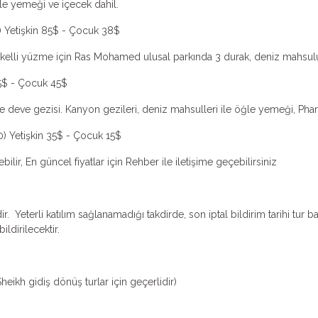
ğle yemeği ve içecek dahil.
) Yetişkin 85$ - Çocuk 38$
şnorkelli yüzme için Ras Mohamed ulusal parkında 3 durak, deniz mahsul
05$ - Çocuk 45$
ve deve gezisi. Kanyon gezileri, deniz mahsulleri ile öğle yemeği, Phar
) Yetişkin 35$ - Çocuk 15$
ebilir, En güncel fiyatlar için Rehber ile iletişime geçebilirsiniz
r. Yeterli katılım sağlanamadığı takdirde, son iptal bildirim tarihi tur b
ildirilecektir.
l Sheikh gidiş dönüş turlar için geçerlidir)