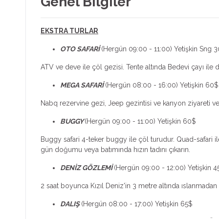
Genel Bilgiler
EKSTRA TURLAR
OTO SAFARİ
(Hergün 09:00 - 11:00) Yetişkin Sng 
ATV ve deve ile çöl gezisi. Tente altında Bedevi çayı ile 
MEGA SAFARİ
(Hergün 08:00 - 16:00) Yetişkin 60
Nabq rezervine gezi, Jeep gezintisi ve kanyon ziyareti 
BUGGY
(Hergün 09:00 - 11:00) Yetişkin 60$
Buggy safari 4-teker buggy ile çöl turudur. Quad-safari ile
gün doğumu veya batımında hızın tadını çıkarın.
DENİZ GÖZLEMİ
(Hergün 09:00 - 12:00) Yetişkin 
2 saat boyunca Kızıl Deniz'in 3 metre altında ıslanmadan 
DALIŞ
(Hergün 08:00 - 17:00) Yetişkin 65$