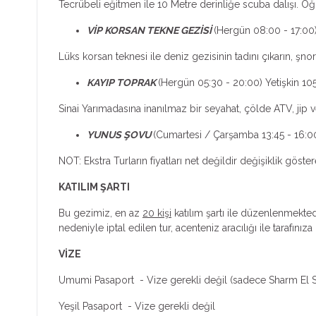
Tecrübeli eğitmen ile 10 Metre derinliğe scuba dalışı. Ö
VİP KORSAN TEKNE GEZİSİ
(Hergün 08:00 - 17:00
Lüks korsan teknesi ile deniz gezisinin tadını çıkarın, 
KAYIP TOPRAK
(Hergün 05:30 - 20:00) Yetişkin 1
Sinai Yarımadasına inanılmaz bir seyahat, çölde ATV, jip 
YUNUS ŞOVU
(Cumartesi / Çarşamba 13:45 - 16:00
NOT: Ekstra Turların fiyatları net değildir değişiklik göster
KATILIM ŞARTI
Bu gezimiz, en az
20 kişi
katılım şartı ile düzenlenmektedi
nedeniyle iptal edilen tur, acenteniz aracılığı ile tarafınıza b
VİZE
Umumi Pasaport - Vize gerekli değil (sadece Sharm E
Yeşil Pasaport - Vize gerekli değil