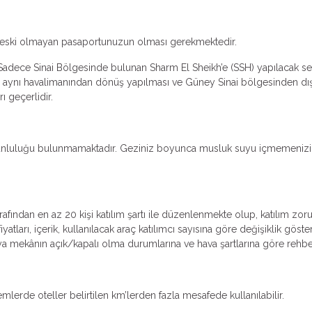
dan eski olmayan pasaportunuzun olması gerekmektedir.
 Sadece Sinai Bölgesinde bulunan Sharm El Sheikh’e (SSH) yapılacak sey
p aynı havalimanından dönüş yapılması ve Güney Sinai bölgesinden dışar
ı geçerlidir.
zorunluluğu bulunmamaktadır. Geziniz boyunca musluk suyu içmemenizi ya
e tarafından en az 20 kişi katılım şartı ile düzenlenmekte olup, katılım 
atları, içerik, kullanılacak araç katılımcı sayısına göre değişiklik göster
ya mekânın açık/kapalı olma durumlarına ve hava şartlarına göre rehber t
emlerde oteller belirtilen km’lerden fazla mesafede kullanılabilir.