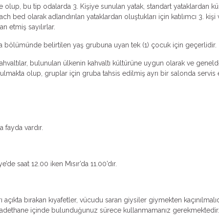
 olup, bu tip odalarda 3. Kişiye sunulan yatak, standart yataklardan küçü
ch bed olarak adlandırılan yataklardan oluştukları için katılımcı 3. k
an etmiş sayılırlar.
ma bölümünde belirtilen yaş grubuna uyan tek (1) çocuk için geçerlidir.
valtılar, bulunulan ülkenin kahvaltı kültürüne uygun olarak ve genelde k
makta olup, gruplar için gruba tahsis edilmiş ayrı bir salonda servis ed
 fayda vardır.
e’de saat 12.00 iken Mısır’da 11.00’dır.
 açıkta bırakan kıyafetler, vücudu saran giysiler giymekten kaçınılmalıd
e ibadethane içinde bulunduğunuz sürece kullanmamanız gerekmektedir