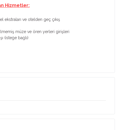
an Hizmetler:
tel ekstraları ve otelden geç çıkış
tilmemiş müze ve ören yerleri girişleri
şı (isteğe bağlı)