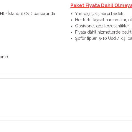
Paket Fiyata Dahil Olmay
SH) - İstanbul (IST) parkurunda
Yurt dışı çıkış harcı bedeli
Her türlü kişisel harcamalar, o
Opsiyonel geziler/etkinlikler
Fiyata dâhil hizmetlerde belir
Şoför tipleri 5-10 Usd / kişi ba
anır)