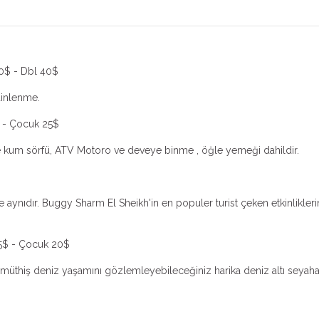
30$ - Dbl 40$
dinlenme.
$ - Çocuk 25$
ve kum sörfü, ATV Motoro ve deveye binme , öğle yemeği dahildir.
 aynıdır. Buggy Sharm El Sheikh'in en populer turist çeken etkinliklerin
45$ - Çocuk 20$
müthiş deniz yaşamını gözlemleyebileceğiniz harika deniz altı seyahati.