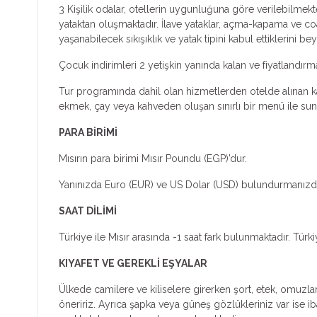
3 Kişilik odalar, otellerin uygunluğuna göre verilebilmekte
yataktan oluşmaktadır. İlave yataklar, açma-kapama ve coa
yaşanabilecek sıkışıklık ve yatak tipini kabul ettiklerini bey
Çocuk indirimleri 2 yetişkin yanında kalan ve fiyatlandır
Tur programında dahil olan hizmetlerden otelde alınan kah
ekmek, çay veya kahveden oluşan sınırlı bir menü ile sunul
PARA BİRİMİ
Mısırın para birimi Mısır Poundu (EGP)’dur.
Yanınızda Euro (EUR) ve US Dolar (USD) bulundurmanızda
SAAT DİLİMİ
Türkiye ile Mısır arasında -1 saat fark bulunmaktadır. Türkiy
KIYAFET VE GEREKLİ EŞYALAR
Ülkede camilere ve kiliselere girerken şort, etek, omuzları
öneririz. Ayrıca şapka veya güneş gözlükleriniz var is