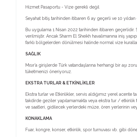
Hizmet Pasaportu - Vize gerekli değil
Seyahat bitiş tarihinden itibaren 6 ay geçerli ve 10 yıl
Bu uygulama 1 Nisan 2022 tarihinden itibaren geçerlidir.
verilmiştir. Ancak Sharm El Sheikh havalimanına iniş yapı
farklı bölgelerden dönülmesi halinde normal vize kurallar
SAĞLIK
Mısır’a girişlerde Türk vatandaşlarına herhangi bir aşı 
tüketmenizi öneriyoruz.
EKSTRA TURLAR & ETKİNLİKLER
Ekstra turlar ve Etkinlikler, servis aldığımız yerel acent
takdirde geziler yapılamamakta veya ekstra tur / etkinlik fiy
ve saatleri, gidilecek yerlerdeki müze, ören yerlerinin ve
KONAKLAMA
Fuar, kongre, konser, etkinlik, spor turnuvası vb. gibi dön