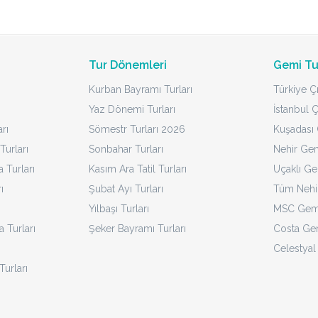
Tur Dönemleri
Gemi Tu
Kurban Bayramı Turları
Türkiye Çı
Yaz Dönemi Turları
İstanbul Ç
rı
Sömestr Turları 2026
Kuşadası Ç
Turları
Sonbahar Turları
Nehir Gem
Turları
Kasım Ara Tatil Turları
Uçaklı Ge
ı
Şubat Ayı Turları
Tüm Nehir
Yılbaşı Turları
MSC Gemi
a Turları
Şeker Bayramı Turları
Costa Gem
Celestyal
Turları