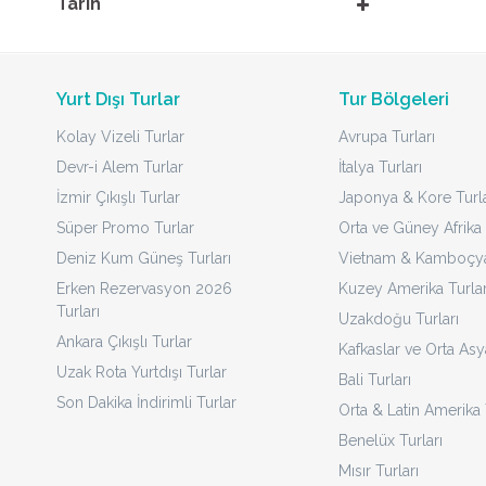
Tarih
Yurt Dışı Turlar
Tur Bölgeleri
Kolay Vizeli Turlar
Avrupa Turları
Devr-i Alem Turlar
İtalya Turları
İzmir Çıkışlı Turlar
Japonya & Kore Turla
Süper Promo Turlar
Orta ve Güney Afrika 
Deniz Kum Güneş Turları
Vietnam & Kamboçya 
Erken Rezervasyon 2026
Kuzey Amerika Turlar
Turları
Uzakdoğu Turları
Ankara Çıkışlı Turlar
Kafkaslar ve Orta Asy
Uzak Rota Yurtdışı Turlar
Bali Turları
Son Dakika İndirimli Turlar
Orta & Latin Amerika 
Benelüx Turları
Mısır Turları