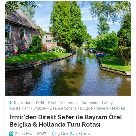
Rotterdam - Delft - Gent - Volendam - Giethoorn - Lahey -
Amsterdam - Brüksel - Zaanse Schans - Brugge - Anvers - Marken
İzmir'den Direkt Sefer ile Bayram Özel
Belçika & Hollanda Turu Rotası
7 - 11 Mart 2027
5 Gün
4 Gece