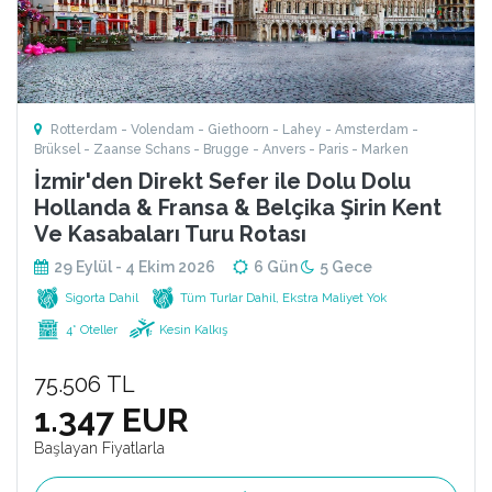
Rotterdam - Volendam - Giethoorn - Lahey - Amsterdam -
Brüksel - Zaanse Schans - Brugge - Anvers - Paris - Marken
İzmir'den Direkt Sefer ile Dolu Dolu
Hollanda & Fransa & Belçika Şirin Kent
Ve Kasabaları Turu Rotası
29 Eylül - 4 Ekim 2026
6 Gün
5 Gece
Sigorta Dahil
Tüm Turlar Dahil, Ekstra Maliyet Yok
4* Oteller
Kesin Kalkış
75.506 TL
1.347 EUR
Başlayan Fiyatlarla