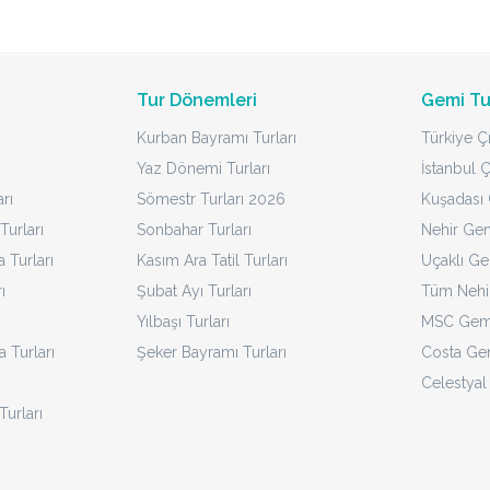
Tur Dönemleri
Gemi Tu
Kurban Bayramı Turları
Türkiye Çı
Yaz Dönemi Turları
İstanbul Ç
rı
Sömestr Turları 2026
Kuşadası Ç
Turları
Sonbahar Turları
Nehir Gem
Turları
Kasım Ara Tatil Turları
Uçaklı Ge
ı
Şubat Ayı Turları
Tüm Nehir
Yılbaşı Turları
MSC Gemi
a Turları
Şeker Bayramı Turları
Costa Gem
Celestyal
Turları