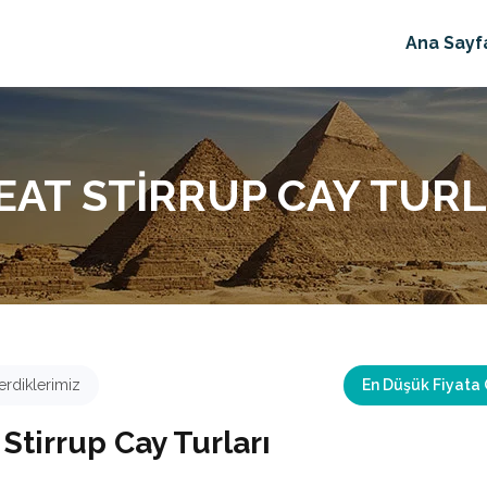
Ana Sayf
EAT STIRRUP CAY TURL
rdiklerimiz
En Düşük Fiyata
Stirrup Cay Turları