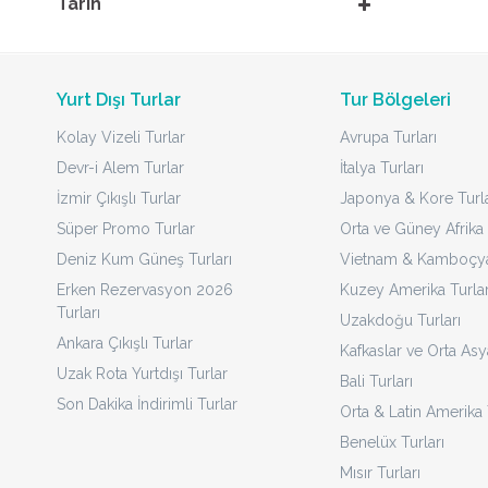
Tarih
Yurt Dışı Turlar
Tur Bölgeleri
Kolay Vizeli Turlar
Avrupa Turları
Devr-i Alem Turlar
İtalya Turları
İzmir Çıkışlı Turlar
Japonya & Kore Turla
Süper Promo Turlar
Orta ve Güney Afrika 
Deniz Kum Güneş Turları
Vietnam & Kamboçya 
Erken Rezervasyon 2026
Kuzey Amerika Turlar
Turları
Uzakdoğu Turları
Ankara Çıkışlı Turlar
Kafkaslar ve Orta Asy
Uzak Rota Yurtdışı Turlar
Bali Turları
Son Dakika İndirimli Turlar
Orta & Latin Amerika 
Benelüx Turları
Mısır Turları