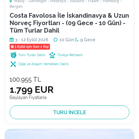
Maloy - Geiranger - Hellesylt - Alesund - Flaam - Hamburg -
Bergen
Costa Favolosa İle İskandinavya & Uzun
Norveç Fiyortları - (09 Gece - 10 Gün) -
Tüm Turlar Dahil
3 - 12 Eylül 2026
10 Gün
9 Gece
3 Eylül için Son 1 Kişi
Tüm Turlar Dahil
Türkçe Rehberli
Öğle ve Akşam Yemekleri Dahil
100.955 TL
1.799 EUR
Başlayan Fiyatlarla
TURU İNCELE