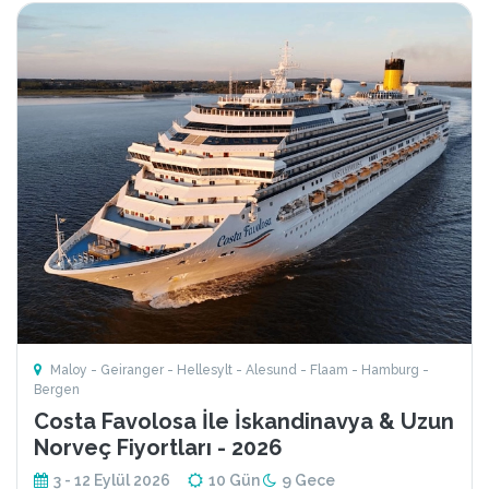
Maloy - Geiranger - Hellesylt - Alesund - Flaam - Hamburg -
Bergen
Costa Favolosa İle İskandinavya & Uzun
Norveç Fiyortları - 2026
3 - 12 Eylül 2026
10 Gün
9 Gece