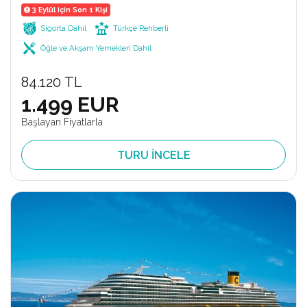
3 Eylül için Son 1 Kişi
Sigorta Dahil
Türkçe Rehberli
Öğle ve Akşam Yemekleri Dahil
84.120 TL
1.499 EUR
Başlayan Fiyatlarla
TURU İNCELE