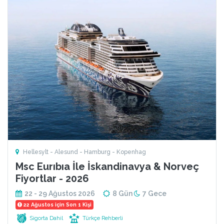
Hellesylt - Alesund - Hamburg - Kopenhag
Msc Eurıbıa İle İskandinavya & Norveç
Fiyortlar - 2026
22 - 29 Ağustos 2026
8 Gün
7 Gece
22 Ağustos için Son 1 Kişi
Sigorta Dahil
Türkçe Rehberli