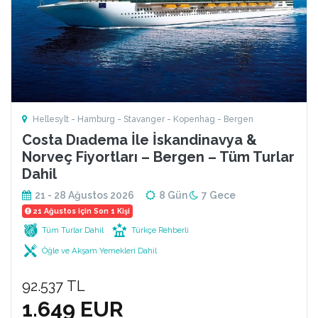
Hellesylt - Hamburg - Stavanger - Kopenhag - Bergen
Costa Dıadema İle İskandinavya &
Norveç Fiyortları – Bergen – Tüm Turlar
Dahil
21 - 28 Ağustos 2026
8 Gün
7 Gece
21 Ağustos için Son 1 Kişi
Tüm Turlar Dahil
Türkçe Rehberli
Öğle ve Akşam Yemekleri Dahil
92.537 TL
1.649 EUR