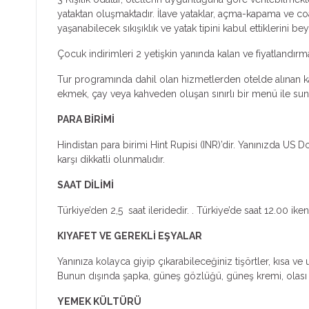
yataktan oluşmaktadır. İlave yataklar, açma-kapama ve coa
yaşanabilecek sıkışıklık ve yatak tipini kabul ettiklerini bey
Çocuk indirimleri 2 yetişkin yanında kalan ve fiyatlandır
Tur programında dahil olan hizmetlerden otelde alınan kah
ekmek, çay veya kahveden oluşan sınırlı bir menü ile sunul
PARA BİRİMİ
Hindistan para birimi Hint Rupisi (INR)’dir. Yanınızda US 
karşı dikkatli olunmalıdır.
SAAT DİLİMİ
Türkiye’den 2,5 saat ilerided
KIYAFET VE GEREKLİ EŞYALAR
Yanınıza kolayca giyip çıkarabileceğiniz tişörtler, kısa v
Bunun dışında şapka, güneş gözlüğü, güneş kremi, olası gürü
YEMEK KÜLTÜRÜ