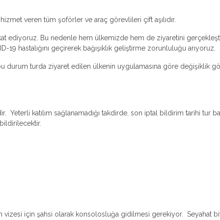
hizmet veren tüm şoförler ve araç görevlileri çift aşılıdır.
ikkat ediyoruz. Bu nedenle hem ülkemizde hem de ziyaretini gerçekleşti
VID-19 hastalığını geçirerek bağışıklık geliştirme zorunluluğu arıyoruz.
u durum turda ziyaret edilen ülkenin uygulamasına göre değişiklik gös
r. Yeterli katılım sağlanamadığı takdirde, son iptal bildirim tarihi tur b
ildirilecektir.
vizesi için şahsi olarak konsolosluğa gidilmesi gerekiyor. Seyahat biti