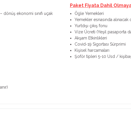
Paket Fiyata Dahil Olmay
iş – dönüş ekonomi sınıfı uçak
Öğle Yemekleri
Yemekler esnasında alınacak o
Yurtdışı çıkış fonu
Vize Ücreti (Yeşil pasaporta 
Akşam Etkinlikleri
Covid-19 Sigortası Sürprimi
Kişisel harcamaları
Şoför tipleri 5-10 Usd / kişibaş
anır)