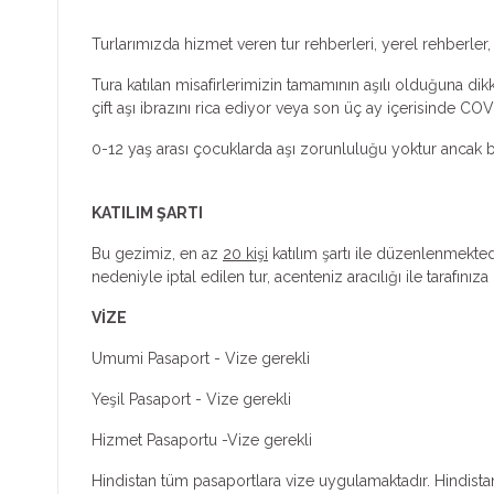
Turlarımızda hizmet veren tur rehberleri, yerel rehberler, 
Tura katılan misafirlerimizin tamamının aşılı olduğuna d
çift aşı ibrazını rica ediyor veya son üç ay içerisinde CO
0-12 yaş arası çocuklarda aşı zorunluluğu yoktur ancak b
KATILIM ŞARTI
Bu gezimiz, en az
20 kişi
katılım şartı ile düzenlenmektedi
nedeniyle iptal edilen tur, acenteniz aracılığı ile tarafınıza b
VİZE
Umumi Pasaport
-
Vize gerekli
Yeşil Pasaport
-
Vize gerekli
Hizmet Pasaportu
-
Vize gerekli
Hindistan tüm pasaportlara vize uygulamaktadır. Hindistan 