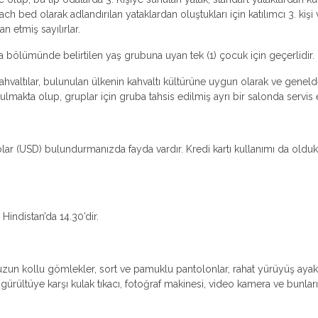
ch bed olarak adlandırılan yataklardan oluştukları için katılımcı 3. k
an etmiş sayılırlar.
ma bölümünde belirtilen yaş grubuna uyan tek (1) çocuk için geçerlidir.
valtılar, bulunulan ülkenin kahvaltı kültürüne uygun olarak ve genelde k
makta olup, gruplar için gruba tahsis edilmiş ayrı bir salonda servis ed
Dolar (USD) bulundurmanızda fayda vardır. Kredi kartı kullanımı da oldu
ir. . Türkiye’de saat 12.00 iken Hind
e uzun kollu gömlekler, sort ve pamuklu pantolonlar, rahat yürüyüş ayakk
ltüye karşı kulak tıkacı, fotoğraf makinesi, video kamera ve bunların şa