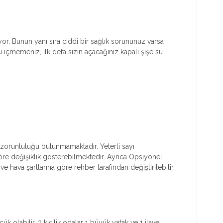
ıyor. Bunun yanı sıra ciddi bir sağlık sorununuz varsa
 içmemeniz, ilk defa sizin açacağınız kapalı şişe su
ım zorunluluğu bulunmamaktadır. Yeterli sayı
 göre değişiklik gösterebilmektedir. Ayrıca Opsiyonel
e hava şartlarına göre rehber tarafından değiştirilebilir.
k olabilir. 3 kişilik odalar 1 büyük yatak ve 1 ilave