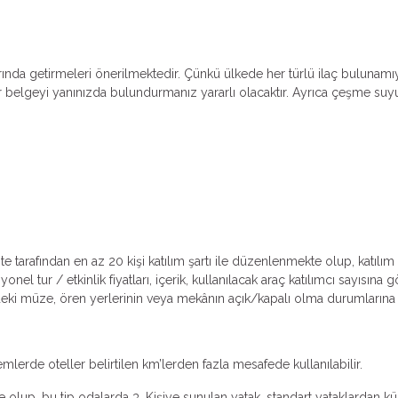
nlarında getirmeleri önerilmektedir. Çünkü ülkede her türlü ilaç bulunam
bir belgeyi yanınızda bulundurmanız yararlı olacaktır. Ayrıca çeşme suyu
ente tarafından en az 20 kişi katılım şartı ile düzenlenmekte olup, katıl
l tur / etkinlik fiyatları, içerik, kullanılacak araç katılımcı sayısına
lerdeki müze, ören yerlerinin veya mekânın açık/kapalı olma durumlarına v
emlerde oteller belirtilen km’lerden fazla mesafede kullanılabilir.
 olup, bu tip odalarda 3. Kişiye sunulan yatak, standart yataklardan küçü