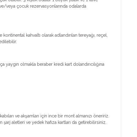
işi ve/veya çocuk rezervasyonlarında odalarda
ontinental kahvaltı olarak adlandırılan tereyağı, reçel,
ilebilir.
kça yaygın olmakla beraber kredi kart dolandırıcılığına
istan’da 14.30’dir.
abıları ve akşamları için ince bir mont almanızı öneririz.
rj aletleri ve yedek hafıza kartları da getirebilirsiniz.