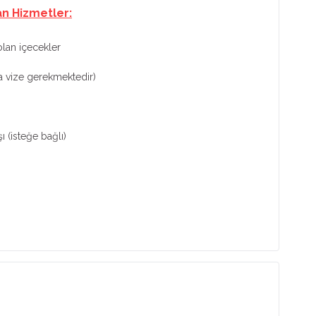
an Hizmetler:
lan içecekler
da vize gerekmektedir)
ı (isteğe bağlı)