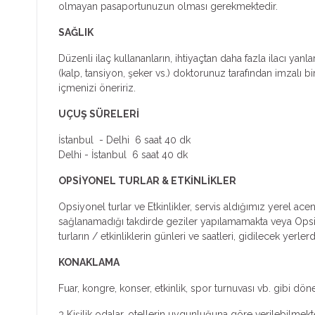
olmayan pasaportunuzun olması gerekmektedir.
SAĞLIK
Düzenli ilaç kullananların, ihtiyaçtan daha fazla ilacı ya
(kalp, tansiyon, şeker vs.) doktorunuz tarafından imzalı 
içmenizi öneririz.
UÇUŞ SÜRELERİ
İstanbul - Delhi 6 saat 40 dk
Delhi - İstanbul 6 saat 40 dk
OPSİYONEL TURLAR & ETKİNLİKLER
Opsiyonel turlar ve Etkinlikler, servis aldığımız yerel ac
sağlanamadığı takdirde geziler yapılamamakta veya Opsiyone
turların / etkinliklerin günleri ve saatleri, gidilecek yer
KONAKLAMA
Fuar, kongre, konser, etkinlik, spor turnuvası vb. gibi dön
3 Kişilik odalar, otellerin uygunluğuna göre verilebilmekte