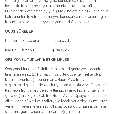
olmadığınız anlarda yeme içme konusunda dikkatli olmanızı,
kesinlikle kapalı şişe suyu tüketmenizi, buz, süt ve süt
ürünlerinden kaçınmanızı, iyi pişirildiğine emin olduğunuz et ve
balık ürünleri tüketmenizi, meyve konusunda muz, ananas gibi
kabuğu soyulabilen meyveler yemenizi öneriyoruz.
UÇUŞ SÜRELERİ
İstanbul - Barcelona 3 sa 45 dk
Madrid - İstanbul 4 sa 15 dk
OPSİYONEL TURLAR & ETKİNLİKLER
Opsiyonel turlar ve Etkinlikler, servis aldığımız yerel acente
tarafından en az 20 kişi katılım şartı ile düzenlenmekte olup,
katılım zorunluluğu bulunmamaktadır. Yeterli sayı
sağlanamadığı takdirde geziler yapılamamakta veya Opsiyonel
tur / etkinlik fiyatları, içerik, kullanılacak araç katılımcı sayısına
göre değişiklik gösterebilmektedir. Ayrıca Opsiyonel turların /
etkinliklerin günleri ve saatleri, gidilecek yerlerdeki müze, ören
yerlerinin veya mekânın açık/kapalı olma durumlarına ve hava
şartlarına göre rehber tarafından değiştirilebilir.