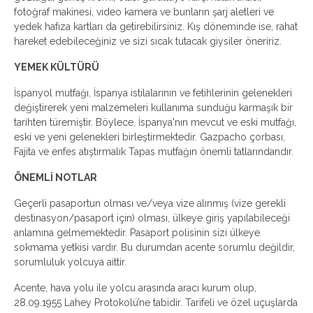
fotoğraf makinesi, video kamera ve bunların şarj aletleri ve
yedek hafıza kartları da getirebilirsiniz. Kış döneminde ise, rahat
hareket edebileceğiniz ve sizi sıcak tutacak giysiler öneririz.
YEMEK KÜLTÜRÜ
İspanyol mutfağı, İspanya istilalarının ve fetihlerinin gelenekleri
değiştirerek yeni malzemeleri kullanıma sunduğu karmaşık bir
tarihten türemiştir. Böylece, İspanya'nın mevcut ve eski mutfağı,
eski ve yeni gelenekleri birleştirmektedir. Gazpacho çorbası,
Fajita ve enfes atıştırmalık Tapas mutfağın önemli tatlarındandır.
ÖNEMLİ NOTLAR
Geçerli pasaportun olması ve/veya vize alınmış (vize gerekli
destinasyon/pasaport için) olması, ülkeye giriş yapılabileceği
anlamına gelmemektedir. Pasaport polisinin sizi ülkeye
sokmama yetkisi vardır. Bu durumdan acente sorumlu değildir,
sorumluluk yolcuya aittir.
Acente, hava yolu ile yolcu arasında aracı kurum olup,
28.09.1955 Lahey Protokolü’ne tabidir. Tarifeli ve özel uçuşlarda