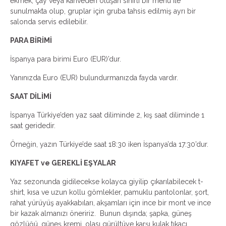
ekmek, çay veya kahveden oluşan sınırlı bir menü ile
sunulmakta olup, gruplar için gruba tahsis edilmiş ayrı bir
salonda servis edilebilir.
PARA BİRİMİ
İspanya para birimi Euro (EUR)’dur.
Yanınızda Euro (EUR) bulundurmanızda fayda vardır.
SAAT DİLİMİ
İspanya Türkiye’den yaz saat diliminde 2, kış saat diliminde 1
saat geridedir.
Örneğin, yazın Türkiye’de saat 18:30 iken İspanya’da 17:30’dur.
KIYAFET ve GEREKLİ EŞYALAR
Yaz sezonunda gidilecekse kolayca giyilip çıkarılabilecek t-
shirt, kısa ve uzun kollu gömlekler, pamuklu pantolonlar, şort,
rahat yürüyüş ayakkabıları, akşamları için ince bir mont ve ince
bir kazak almanızı öneririz. Bunun dışında; şapka, güneş
gözlüğü, güneş kremi, olası gürültüye karşı kulak tıkacı,