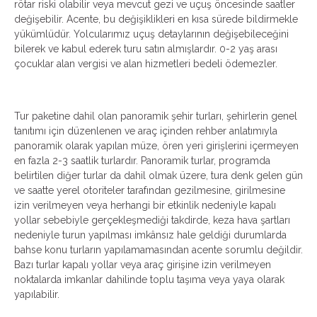
rötar riski olabilir veya mevcut gezi ve uçuş öncesinde saatler
değişebilir. Acente, bu değişiklikleri en kısa sürede bildirmekle
yükümlüdür. Yolcularımız uçuş detaylarının değişebileceğini
bilerek ve kabul ederek turu satın almışlardır. 0-2 yaş arası
çocuklar alan vergisi ve alan hizmetleri bedeli ödemezler.
Tur paketine dahil olan panoramik şehir turları, şehirlerin genel
tanıtımı için düzenlenen ve araç içinden rehber anlatımıyla
panoramik olarak yapılan müze, ören yeri girişlerini içermeyen
en fazla 2-3 saatlik turlardır. Panoramik turlar, programda
belirtilen diğer turlar da dahil olmak üzere, tura denk gelen gün
ve saatte yerel otoriteler tarafından gezilmesine, girilmesine
izin verilmeyen veya herhangi bir etkinlik nedeniyle kapalı
yollar sebebiyle gerçekleşmediği takdirde, keza hava şartları
nedeniyle turun yapılması imkânsız hale geldiği durumlarda
bahse konu turların yapılamamasından acente sorumlu değildir.
Bazı turlar kapalı yollar veya araç girişine izin verilmeyen
noktalarda imkanlar dahilinde toplu taşıma veya yaya olarak
yapılabilir.