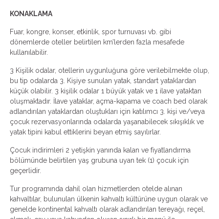
KONAKLAMA
Fuar, kongre, konser, etkinlik, spor turnuvası vb. gibi
dönemlerde oteller belirtilen km’lerden fazla mesafede
kullanılabilir.
3 Kişilik odalar, otellerin uygunluğuna göre verilebilmekte olup,
bu tip odalarda 3. Kişiye sunulan yatak, standart yataklardan
küçük olabilir. 3 kişilik odalar 1 büyük yatak ve 1 ilave yataktan
oluşmaktadır. İlave yataklar, açma-kapama ve coach bed olarak
adlandırılan yataklardan oluştukları için katılımcı 3. kişi ve/veya
çocuk rezervasyonlarında odalarda yaşanabilecek sıkışıklık ve
yatak tipini kabul ettiklerini beyan etmiş sayılırlar.
Çocuk indirimleri 2 yetişkin yanında kalan ve fiyatlandırma
bölümünde belirtilen yaş grubuna uyan tek (1) çocuk için
geçerlidir.
Tur programında dahil olan hizmetlerden otelde alınan
kahvaltılar, bulunulan ülkenin kahvaltı kültürüne uygun olarak ve
genelde kontinental kahvaltı olarak adlandırılan tereyağı, reçel,