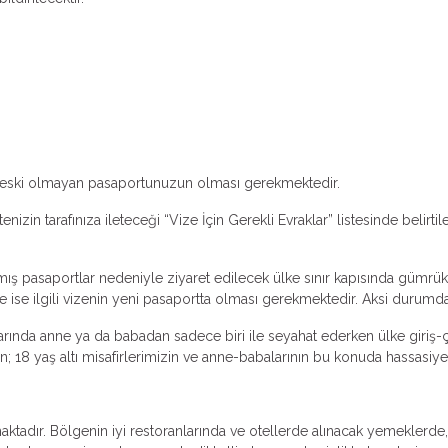
dan eski olmayan pasaportunuzun olması gerekmektedir.
izin tarafınıza ileteceği “Vize İçin Gerekli Evraklar” listesinde belirt
amış pasaportlar nedeniyle ziyaret edilecek ülke sınır kapısında gümrük
e ise ilgili vizenin yeni pasaportta olması gerekmektedir. Aksi durumda
larında anne ya da babadan sadece biri ile seyahat ederken ülke giriş
; 18 yaş altı misafirlerimizin ve anne-babalarının bu konuda hassasiye
adır. Bölgenin iyi restoranlarında ve otellerde alınacak yemeklerde, sa