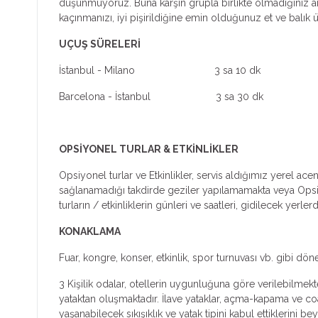
düşünmüyoruz. Buna karşın grupla birlikte olmadığınız an
kaçınmanızı, iyi pişirildiğine emin olduğunuz et ve bal
UÇUŞ SÜRELERİ
İstanbul - Milano 3 sa 10 dk
Barcelona - İstanbul 3 sa 30 dk
OPSİYONEL TURLAR & ETKİNLİKLER
Opsiyonel turlar ve Etkinlikler, servis aldığımız yerel ac
sağlanamadığı takdirde geziler yapılamamakta veya Opsiyone
turların / etkinliklerin günleri ve saatleri, gidilecek yer
KONAKLAMA
Fuar, kongre, konser, etkinlik, spor turnuvası vb. gibi dön
3 Kişilik odalar, otellerin uygunluğuna göre verilebilmekte
yataktan oluşmaktadır. İlave yataklar, açma-kapama ve coa
yaşanabilecek sıkışıklık ve yatak tipini kabul ettiklerini bey