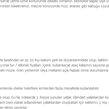
larda yeme içme konusunda dikkatli olmanızı, kesinlikle kapalı şişe s
ık ürünleri tüketmenizi, meyve konusunda muz, ananas gibi kabuğu soy
ente tarafından en az 20 kişi katılım şartı ile düzenlenmekte olup, katıl
l tur / etkinlik fiyatları, içerik, kullanılacak araç katılımcı sayısına
lerdeki müze, ören yerlerinin veya mekânın açık/kapalı olma durumlarına v
emlerde oteller belirtilen km’lerden fazla mesafede kullanılabilir.
 olup, bu tip odalarda 3. Kişiye sunulan yatak, standart yataklardan küçü
ch bed olarak adlandırılan yataklardan oluştukları için katılımcı 3. k
an etmiş sayılırlar.