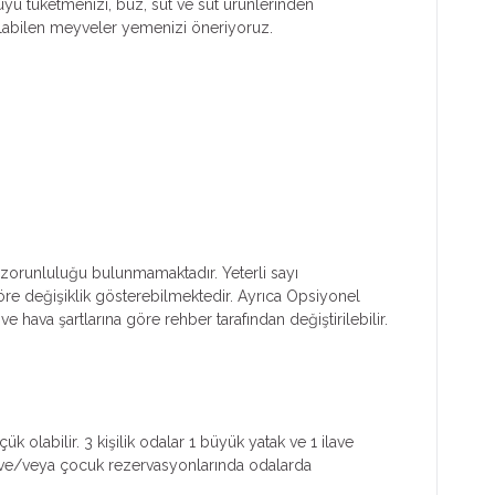
uyu tüketmenizi, buz, süt ve süt ürünlerinden
ulabilen meyveler yemenizi öneriyoruz.
ım zorunluluğu bulunmamaktadır. Yeterli sayı
 göre değişiklik gösterebilmektedir. Ayrıca Opsiyonel
e hava şartlarına göre rehber tarafından değiştirilebilir.
k olabilir. 3 kişilik odalar 1 büyük yatak ve 1 ilave
işi ve/veya çocuk rezervasyonlarında odalarda