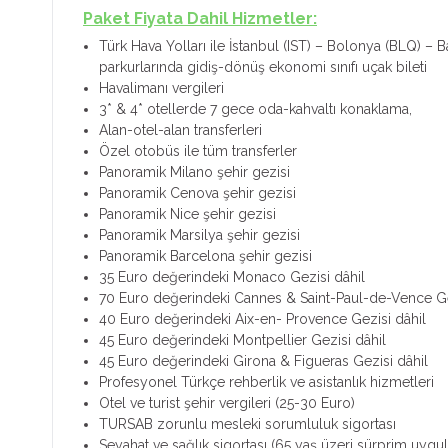
Paket Fiyata Dahil Hizmetler:
Türk Hava Yolları ile İstanbul (IST) – Bolonya (BLQ) – 
parkurlarında gidiş-dönüş ekonomi sınıfı uçak bileti
Havalimanı vergileri
3* & 4* otellerde 7 gece oda-kahvaltı konaklama,
Alan-otel-alan transferleri
Özel otobüs ile tüm transferler
Panoramik Milano şehir gezisi
Panoramik Cenova şehir gezisi
Panoramik Nice şehir gezisi
Panoramik Marsilya şehir gezisi
Panoramik Barcelona şehir gezisi
35 Euro değerindeki Monaco Gezisi dâhil
70 Euro değerindeki Cannes & Saint-Paul-de-Vence Ge
40 Euro değerindeki Aix-en- Provence Gezisi dâhil
45 Euro değerindeki Montpellier Gezisi dâhil
45 Euro değerindeki Girona & Figueras Gezisi dâhil
Profesyonel Türkçe rehberlik ve asistanlık hizmetleri
Otel ve turist şehir vergileri (25-30 Euro)
TURSAB zorunlu mesleki sorumluluk sigortası
Seyahat ve sağlık sigortası (65 yaş üzeri sürprim uygul