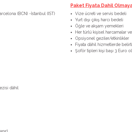
Paket Fiyata Dahil Olmay
Barcelona (BCN) -İstanbul (IST)
Vize ücreti ve servis bedeli
Yurt dışı çıkış harcı bedeli
Öğle ve akşam yemekleri
Her türlü kişisel harcamalar ve 
Opsiyonel geziler/etkinlikler
Fiyata dâhil hizmetlerde belirt
Şoför tipleri kişi başı 3 Euro 
zisi dâhil
anır)