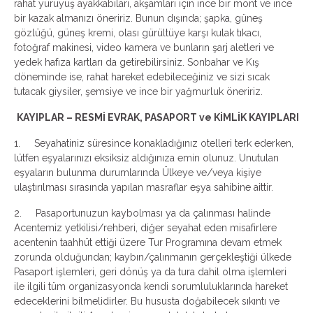
rahat yürüyüş ayakkabıları, akşamları için ince bir mont ve ince
bir kazak almanızı öneririz. Bunun dışında; şapka, güneş
gözlüğü, güneş kremi, olası gürültüye karşı kulak tıkacı,
fotoğraf makinesi, video kamera ve bunların şarj aletleri ve
yedek hafıza kartları da getirebilirsiniz. Sonbahar ve Kış
döneminde ise, rahat hareket edebileceğiniz ve sizi sıcak
tutacak giysiler, şemsiye ve ince bir yağmurluk öneririz.
KAYIPLAR – RESMİ EVRAK, PASAPORT ve KİMLİK KAYIPLARI
1.
Seyahatiniz süresince konakladığınız otelleri terk ederken,
lütfen eşyalarınızı eksiksiz aldığınıza emin olunuz. Unutulan
eşyaların bulunma durumlarında Ülkeye ve/veya kişiye
ulaştırılması sırasında yapılan masraflar eşya sahibine aittir.
2. Pasaportunuzun kaybolması ya da çalınması halinde
Acentemiz yetkilisi/rehberi, diğer seyahat eden misafirlere
acentenin taahhüt ettiği üzere Tur Programına devam etmek
zorunda olduğundan; kaybın/çalınmanın gerçekleştiği ülkede
Pasaport işlemleri, geri dönüş ya da tura dahil olma işlemleri
ile ilgili tüm organizasyonda kendi sorumluluklarında hareket
edeceklerini bilmelidirler. Bu hususta doğabilecek sıkıntı ve