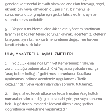
genelde kontinental kahvaltı olarak adlandırılan tereyağı, reçel,
ekmek, çay veya kahveden oluşan sınırlı bir menü ile
sunulmakta olup, gruplar için gruba tahsis edilmiş ayrı bir
salonda servis edilebilir.
5. Yaşanası muhtemel aksaklıklar, otel yönetimi tarafından
tarafımıza bildirilen teknik sorunlar kaynaklı acentemiz, otellerin
kategorisi aynı kalmak şartı ile isimlerini değiştirme hakkını
kendilerinde saklı tutar.
ULAŞIM ve YEREL ULAŞIM HİZMETLERİ
1. Yolculuk esnasında Emniyet Kemerlerinizin takılma
zorunululuğu bulunmaktadır.
0-4 Yaş arası yolcularımız için
“araç bebek koltuğu” getirilmesi zorunludur.
Kurallara
uyulmaması halinde acentemiz uygulanacak Trafik
cezalarından veya yaptırımlarından sorumlu tutulamaz.
2. Seyahat edilecek ülkelerde tedarik edilen Araç koltuk
numaraları satın alındığı gibi olsa dahi yön, yer veya konumu
farklılık gösterebilmektedir. Mevcut ülkenin araç şartları
doğrultunda yerleştirme yapılmaktadır.