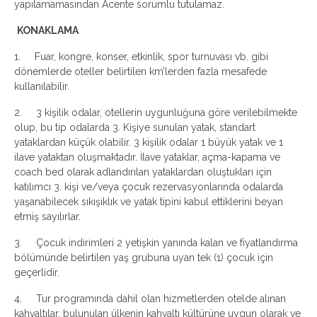
yapılamamasından Acente sorumlu tutulamaz.
KONAKLAMA
1. Fuar, kongre, konser, etkinlik, spor turnuvası vb. gibi
dönemlerde oteller belirtilen km’lerden fazla mesafede
kullanılabilir.
2. 3 kişilik odalar, otellerin uygunluğuna göre verilebilmekte
olup, bu tip odalarda 3. Kişiye sunulan yatak, standart
yataklardan küçük olabilir. 3 kişilik odalar 1 büyük yatak ve 1
ilave yataktan oluşmaktadır. İlave yataklar, açma-kapama ve
coach bed olarak adlandırılan yataklardan oluştukları için
katılımcı 3. kişi ve/veya çocuk rezervasyonlarında odalarda
yaşanabilecek sıkışıklık ve yatak tipini kabul ettiklerini beyan
etmiş sayılırlar.
3. Çocuk indirimleri 2 yetişkin yanında kalan ve fiyatlandırma
bölümünde belirtilen yaş grubuna uyan tek (1) çocuk için
geçerlidir.
4. Tur programında dahil olan hizmetlerden otelde alınan
kahvaltılar, bulunulan ülkenin kahvaltı kültürüne uygun olarak ve