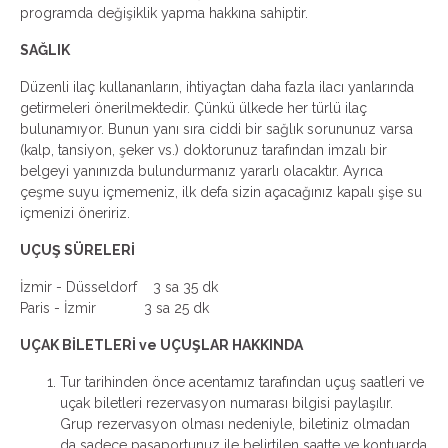
programda değişiklik yapma hakkına sahiptir.
SAĞLIK
Düzenli ilaç kullananların, ihtiyaçtan daha fazla ilacı yanlarında
getirmeleri önerilmektedir. Çünkü ülkede her türlü ilaç
bulunamıyor. Bunun yanı sıra ciddi bir sağlık sorununuz varsa
(kalp, tansiyon, şeker vs.) doktorunuz tarafından imzalı bir
belgeyi yanınızda bulundurmanız yararlı olacaktır. Ayrıca
çeşme suyu içmemeniz, ilk defa sizin açacağınız kapalı şişe su
içmenizi öneririz.
UÇUŞ SÜRELERİ
İzmir - Düsseldorf 3 sa 35 dk
Paris - İzmir 3 sa 25 dk
UÇAK BİLETLERİ ve UÇUŞLAR HAKKINDA
Tur tarihinden önce acentamız tarafından uçuş saatleri ve
uçak biletleri rezervasyon numarası bilgisi paylaşılır.
Grup rezervasyon olması nedeniyle, biletiniz olmadan
da sadece pasaportunuz ile belirtilen saatte ve kontuarda