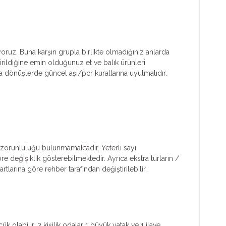
yoruz. Buna karşın grupla birlikte olmadığınız anlarda
irildiğine emin olduğunuz et ve balık ürünleri
dönüşlerde güncel aşı/pcr kurallarına uyulmalıdır.
ım zorunluluğu bulunmamaktadır. Yeterli sayı
öre değişiklik gösterebilmektedir. Ayrıca ekstra turların /
tlarına göre rehber tarafından değiştirilebilir.
k olabilir. 3 kişilik odalar 1 büyük yatak ve 1 ilave