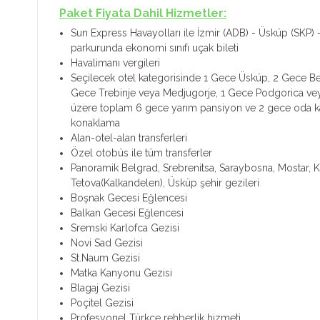
Paket Fiyata Dahil Hizmetler:
Sun Express Havayolları ile İzmir (ADB) - Üsküp (SKP) 
parkurunda ekonomi sınıfı uçak bileti
Havalimanı vergileri
Seçilecek otel kategorisinde 1 Gece Üsküp, 2 Gece Be
Gece Trebinje veya Medjugorje, 1 Gece Podgorica vey
üzere toplam 6 gece yarım pansiyon ve 2 gece oda ka
konaklama
Alan-otel-alan transferleri
Özel otobüs ile tüm transferler
Panoramik Belgrad, Srebrenitsa, Saraybosna, Mostar, Ko
Tetova(Kalkandelen), Üsküp şehir gezileri
Boşnak Gecesi Eğlencesi
Balkan Gecesi Eğlencesi
Sremski Karlofca Gezisi
Novi Sad Gezisi
St.Naum Gezisi
Matka Kanyonu Gezisi
Blagaj Gezisi
Poçitel Gezisi
Profesyonel Türkçe rehberlik hizmeti