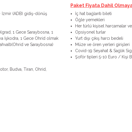
Paket Fiyata Dahil Olmay
- İzmir (ADB) gidiş-dönüş
İç hat bağlantı bileti
Öğle yemekleri
Her türlü kişisel harcamalar ve 
lgrad, 1 Gece Saraybosna, 1
Opsiyonel turlar
a İşkodra, 1 Gece Ohrid olmak
Yurt dışı çıkış harcı bedeli
hvaltı(Ohrid ve Saraybosna)
Müze ve ören yerleri girişleri
Covid-19 Seyahat & Sağlık Sigo
Şoför tipleri 5-10 Euro / Kişi B
tor, Budva, Tiran, Ohrid,