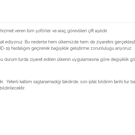
oldukça önemli olan bu şehir 1979 yılından beri
UNESCO'nun Dünya Mirası Listesi'nde yer almaktadır.
hizmet veren tüm şoförler ve araç görevlileri çift aşılıdır.
ikkat ediyoruz. Bu nedenle hem ülkemizde hem de ziyaretini gerçekleşti
VID-19 hastalığını geçirerek bağışıklık geliştirme zorunluluğu arıyoruz.
u durum turda ziyaret edilen ülkenin uygulamasına göre değişiklik gös
r. Yeterli katılım sağlanamadığı takdirde, son iptal bildirim tarihi tur b
ildirilecektir.