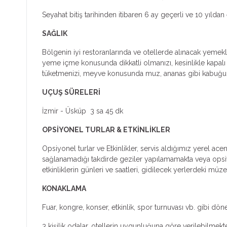
Seyahat bitiş tarihinden itibaren 6 ay geçerli ve 10 yıl
SAĞLIK
Bölgenin iyi restoranlarında ve otellerde alınacak yemekl
yeme içme konusunda dikkatli olmanızı, kesinlikle kapalı ş
tüketmenizi, meyve konusunda muz, ananas gibi kabuğu s
UÇUŞ SÜRELERİ
İzmir - Üsküp 3 sa 45 dk
OPSİYONEL TURLAR & ETKİNLİKLER
Opsiyonel turlar ve Etkinlikler, servis aldığımız yerel ac
sağlanamadığı takdirde geziler yapılamamakta veya opsiyonel
etkinliklerin günleri ve saatleri, gidilecek yerlerdeki müz
KONAKLAMA
Fuar, kongre, konser, etkinlik, spor turnuvası vb. gibi dön
3 kişilik odalar, otellerin uygunluğuna göre verilebilmekte