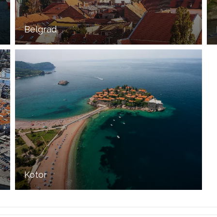
Belgrad
Kotor
Küçük fakat barındırdığı tarihi ve mimari eserler açısından