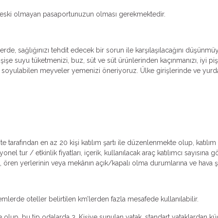
dan eski olmayan pasaportunuzun olması gerekmektedir.
erde, sağlığınızı tehdit edecek bir sorun ile karşılaşılacağını düşünmü
işe suyu tüketmenizi, buz, süt ve süt ürünlerinden kaçınmanızı, iyi piş
oyulabilen meyveler yemenizi öneriyoruz. Ülke girişlerinde ve yurda 
ente tarafından en az 20 kişi katılım şartı ile düzenlenmekte olup, katıl
 tur / etkinlik fiyatları, içerik, kullanılacak araç katılımcı sayısına g
e, ören yerlerinin veya mekânın açık/kapalı olma durumlarına ve hava şar
emlerde oteller belirtilen km’lerden fazla mesafede kullanılabilir.
 olup, bu tip odalarda 3. Kişiye sunulan yatak, standart yataklardan küçü