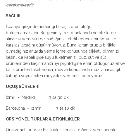
gerekmektedir.
SAĞLIK
İspanya girişinde herhangi bir aşı zorunluluğu
bulunmamaktadır. Bölgenin iyi restoranlarında ve otellerde
alınacak yemeklerde, sağlığınızı tehdit edecek bir sorun ile
karşılaşılacağını düşünmüyoruz. Buna karşın grupla birlikte
olmadığınız anlarda yeme içme konusunda dikkatli olmanızı,
kesinlikle kapalı şişe suyu tüketmenizi, buz, süt ve süt
ürünlerinden kaçınmanızı, iyi pişirildiğine emin olduğunuz et ve
balık ürünleri tüketmenizi, meyve konusunda muz, ananas gibi
kabuğu soyulabilen meyveler yemenizi öneriyoruz.
UÇUŞ SÜRELERİ
İzmir - Madrid 3 sa 30 dk
Barcelona - İzmir 3 sa 10 dk
OPSİYONEL TURLAR & ETKİNLİKLER
Opsiyonel turlar ve Etkinlikler, servis aldığımız yerel acente