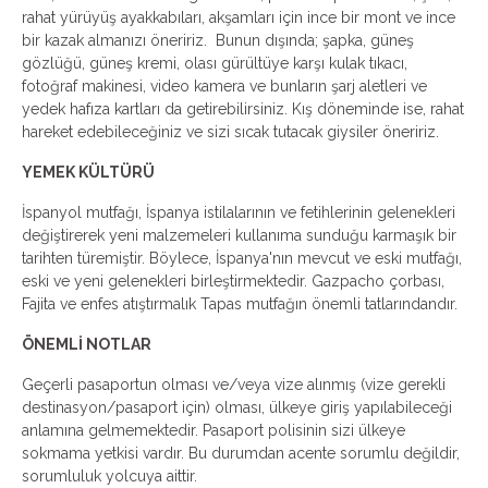
rahat yürüyüş ayakkabıları, akşamları için ince bir mont ve ince
bir kazak almanızı öneririz. Bunun dışında; şapka, güneş
gözlüğü, güneş kremi, olası gürültüye karşı kulak tıkacı,
fotoğraf makinesi, video kamera ve bunların şarj aletleri ve
yedek hafıza kartları da getirebilirsiniz. Kış döneminde ise, rahat
hareket edebileceğiniz ve sizi sıcak tutacak giysiler öneririz.
YEMEK KÜLTÜRÜ
İspanyol mutfağı, İspanya istilalarının ve fetihlerinin gelenekleri
değiştirerek yeni malzemeleri kullanıma sunduğu karmaşık bir
tarihten türemiştir. Böylece, İspanya'nın mevcut ve eski mutfağı,
eski ve yeni gelenekleri birleştirmektedir. Gazpacho çorbası,
Fajita ve enfes atıştırmalık Tapas mutfağın önemli tatlarındandır.
ÖNEMLİ NOTLAR
Geçerli pasaportun olması ve/veya vize alınmış (vize gerekli
destinasyon/pasaport için) olması, ülkeye giriş yapılabileceği
anlamına gelmemektedir. Pasaport polisinin sizi ülkeye
sokmama yetkisi vardır. Bu durumdan acente sorumlu değildir,
sorumluluk yolcuya aittir.