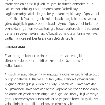
tarafından en az 20 kişi katılım şartı ile düzenlenmekte olup,
katılım zorunluluğu bulunmamaktadır. Yeterli sayı
sağlanamadığı takdirde geziler yapılamamakta veya Opsiyonel
tur / etkinlik fiyatları, içerik, kullanılacak araç katılımcı sayısına
göre değişiklik gösterebilmektedir. Ayrıca Opsiyonel turların /
etkinliklerin günleri ve saatleri, gidilecek yerlerdeki müze, ören
yerlerinin veya mekânın açık/kapalı olma durumlarına ve hava
şartlarına göre rehber tarafından değiştirilebilir.
KONAKLAMA
Fuar, kongre, konser, etkinlik, spor turnuvası vb. gibi
dönemlerde oteller belirtilen km’lerden fazla mesafede
kullanılabilir.
3 Kişilik odalar, otellerin uygunluğuna göre verilebilmekte olup,
bu tip odalarda 3. Kişiye sunulan yatak, standart yataklardan
küçük olabilir. 3 kişilik odalar 1 büyük yatak ve 1 ilave yataktan
oluşmaktadır. İlave yataklar, açma-kapama ve coach bed olarak
adlandırılan yataklardan oluştukları için katılımcı 3. kişi ve/veya
çocuk rezervasyonlarında odalarda yaşanabilecek sıkışıklık ve
yatak tipini kabul ettiklerini beyan etmiş sayılırlar.