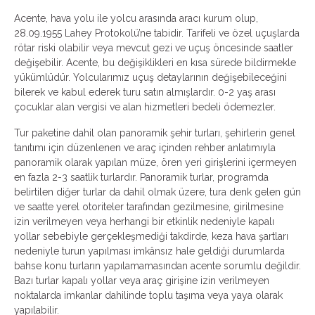
Acente, hava yolu ile yolcu arasında aracı kurum olup,
28.09.1955 Lahey Protokolü’ne tabidir. Tarifeli ve özel uçuşlarda
rötar riski olabilir veya mevcut gezi ve uçuş öncesinde saatler
değişebilir. Acente, bu değişiklikleri en kısa sürede bildirmekle
yükümlüdür. Yolcularımız uçuş detaylarının değişebileceğini
bilerek ve kabul ederek turu satın almışlardır. 0-2 yaş arası
çocuklar alan vergisi ve alan hizmetleri bedeli ödemezler.
Tur paketine dahil olan panoramik şehir turları, şehirlerin genel
tanıtımı için düzenlenen ve araç içinden rehber anlatımıyla
panoramik olarak yapılan müze, ören yeri girişlerini içermeyen
en fazla 2-3 saatlik turlardır. Panoramik turlar, programda
belirtilen diğer turlar da dahil olmak üzere, tura denk gelen gün
ve saatte yerel otoriteler tarafından gezilmesine, girilmesine
izin verilmeyen veya herhangi bir etkinlik nedeniyle kapalı
yollar sebebiyle gerçekleşmediği takdirde, keza hava şartları
nedeniyle turun yapılması imkânsız hale geldiği durumlarda
bahse konu turların yapılamamasından acente sorumlu değildir.
Bazı turlar kapalı yollar veya araç girişine izin verilmeyen
noktalarda imkanlar dahilinde toplu taşıma veya yaya olarak
yapılabilir.