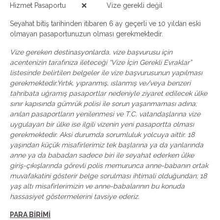
Hizmet Pasaportu ❌ Vize gerekli değil
Seyahat bitiş tarihinden itibaren 6 ay geçerli ve 10 yıldan eski
olmayan pasaportunuzun olması gerekmektedir.
Vize gereken destinasyonlarda, vize başvurusu için
acentenizin tarafınıza ileteceği “Vize İçin Gerekli Evraklar”
listesinde belirtilen belgeler ile vize başvurusunun yapılması
gerekmektedir.Yırtık, yıpranmış, ıslanmış ve/veya benzeri
tahribata uğramış pasaportlar nedeniyle ziyaret edilecek ülke
sınır kapısında gümrük polisi ile sorun yaşanmaması adına;
anılan pasaportların yenilenmesi ve T.C. vatandaşlarına vize
uygulayan bir ülke ise ilgili vizenin yeni pasaportta olması
gerekmektedir. Aksi durumda sorumluluk yolcuya aittir. 18
yaşından küçük misafirlerimiz tek başlarına ya da yanlarında
anne ya da babadan sadece biri ile seyahat ederken ülke
giriş-çıkışlarında görevli polis memurunca anne-babanın ortak
muvafakatini gösterir belge sorulması ihtimali olduğundan; 18
yaş altı misafirlerimizin ve anne-babalarının bu konuda
hassasiyet göstermelerini tavsiye ederiz.
PARA BİRİMİ