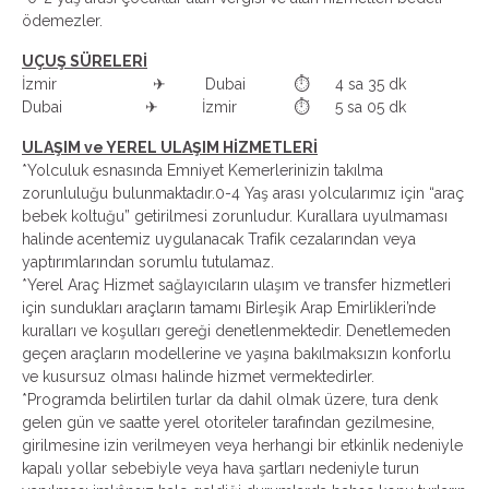
ödemezler.
UÇUŞ SÜRELERİ
İzmir ✈︎ Dubai ⏱︎ 4 sa 35 dk
Dubai ✈︎ İzmir ⏱︎ 5 sa 05 dk
ULAŞIM ve YEREL ULAŞIM HİZMETLERİ
*Yolculuk esnasında Emniyet Kemerlerinizin takılma
zorunluluğu bulunmaktadır.0-4 Yaş arası yolcularımız için “araç
bebek koltuğu” getirilmesi zorunludur. Kurallara uyulmaması
halinde acentemiz uygulanacak Trafik cezalarından veya
yaptırımlarından sorumlu tutulamaz.
*Yerel Araç Hizmet sağlayıcıların ulaşım ve transfer hizmetleri
için sundukları araçların tamamı Birleşik Arap Emirlikleri’nde
kuralları ve koşulları gereği denetlenmektedir. Denetlemeden
geçen araçların modellerine ve yaşına bakılmaksızın konforlu
ve kusursuz olması halinde hizmet vermektedirler.
*Programda belirtilen turlar da dahil olmak üzere, tura denk
gelen gün ve saatte yerel otoriteler tarafından gezilmesine,
girilmesine izin verilmeyen veya herhangi bir etkinlik nedeniyle
kapalı yollar sebebiyle veya hava şartları nedeniyle turun