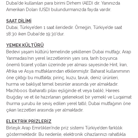
Dubai’de kullanılan para birimi Dirhem (AED) dir. Yanınızda
Amerikan Doları (USD) bulundurmanızda fayda vardır.
SAAT DİLİMİ
Dubai, Türkiye’den 1 saat ileridedir. Örneğin, Türkiye’de saat
18:30 iken Dubai’de 19:30’dur.
YEMEK KÜLTÜRÜ
Bedevi yaşam kültürü temelinde şekillenen Dubai mutfağı; Arap
Yarımadası’nın yerel lezzetlerinin yanı sıra, tarih boyunca
önemli ticaret yolları üzerinde yer alması sayesinde Hint, İran,
Afrika ve Asya mutfaklarından etkilenmiştir. Baharat kullanımının
öne çıktığı bu mutfakta; pirinç, kuzu, tavuk, deniz ürünleri,
hurma ve bakliyat temel besinler arasında yer almaktadır.
Machboos (baharatlı pilav eşliğinde et veya balık), Harees
(buğday ve et ile hazırlanan geleneksel bir yemek) ve Luqaimat
(hurma şurubu ile seviş edilen yerel tatlı), Dubai mutfağının öne
çıkan lezzetleri arasında yer almaktadır.
ELEKTRİK PRİZLERİZ
Birleşik Arap Emirlikleri’nde priz sistemi Türkiye’den farklılık
göstermektedir. Bu nedenle, elektronik cihazlarınızı rahatlıkla