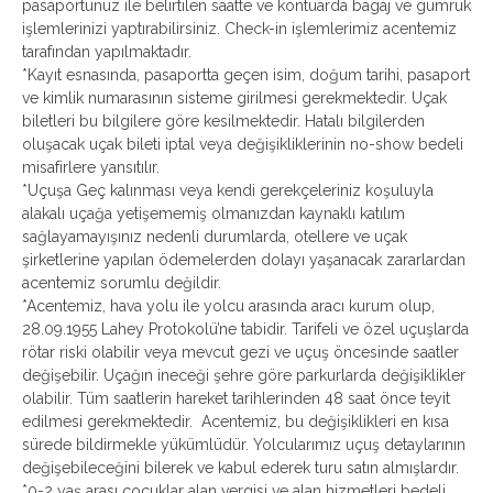
pasaportunuz ile belirtilen saatte ve kontuarda bagaj ve gümrük
işlemlerinizi yaptırabilirsiniz. Check-in işlemlerimiz acentemiz
tarafından yapılmaktadır.
*Kayıt esnasında, pasaportta geçen isim, doğum tarihi, pasaport
ve kimlik numarasının sisteme girilmesi gerekmektedir. Uçak
biletleri bu bilgilere göre kesilmektedir. Hatalı bilgilerden
oluşacak uçak bileti iptal veya değişikliklerinin no-show bedeli
misafirlere yansıtılır.
*Uçuşa Geç kalınması veya kendi gerekçeleriniz koşuluyla
alakalı uçağa yetişememiş olmanızdan kaynaklı katılım
sağlayamayışınız nedenli durumlarda, otellere ve uçak
şirketlerine yapılan ödemelerden dolayı yaşanacak zararlardan
acentemiz sorumlu değildir.
*Acentemiz, hava yolu ile yolcu arasında aracı kurum olup,
28.09.1955 Lahey Protokolü’ne tabidir. Tarifeli ve özel uçuşlarda
rötar riski olabilir veya mevcut gezi ve uçuş öncesinde saatler
değişebilir. Uçağın ineceği şehre göre parkurlarda değişiklikler
olabilir. Tüm saatlerin hareket tarihlerinden 48 saat önce teyit
edilmesi gerekmektedir. Acentemiz, bu değişiklikleri en kısa
sürede bildirmekle yükümlüdür. Yolcularımız uçuş detaylarının
değişebileceğini bilerek ve kabul ederek turu satın almışlardır.
*0-2 yaş arası çocuklar alan vergisi ve alan hizmetleri bedeli