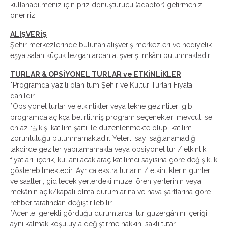
kullanabilmeniz için priz dönüştürücü (adaptör) getirmenizi
öneririz.
ALIŞVERİŞ
Şehir merkezlerinde bulunan alışveriş merkezleri ve hediyelik
eşya satan küçük tezgahlardan alışveriş imkânı bulunmaktadır.
TURLAR & OPSİYONEL TURLAR ve ETKİNLİKLER
*Programda yazılı olan tüm Şehir ve Kültür Turları Fiyata
dahildir.
*Opsiyonel turlar ve etkinlikler veya tekne gezintileri gibi
programda açıkça belirtilmiş program seçenekleri mevcut ise,
en az 15 kişi katılım şartı ile düzenlenmekte olup, katılım
zorunluluğu bulunmamaktadır. Yeterli sayı sağlanamadığı
takdirde geziler yapılamamakta veya opsiyonel tur / etkinlik
fiyatları, içerik, kullanılacak araç katılımcı sayısına göre değişiklik
gösterebilmektedir. Ayrıca ekstra turların / etkinliklerin günleri
ve saatleri, gidilecek yerlerdeki müze, ören yerlerinin veya
mekânın açık/kapalı olma durumlarına ve hava şartlarına göre
rehber tarafından değiştirilebilir.
*Acente, gerekli gördüğü durumlarda; tur güzergâhını içeriği
aynı kalmak koşuluyla değiştirme hakkını saklı tutar.