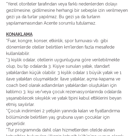
*Yerel otoriteler tarafından veya farklı nedenlerden dolayı
gezilmesine, gidilmesine herhangi bir sebeple izin verilmeyen
gezi ya da turlar yapılmaz. Bu gezi ya da turların
yapılamamasından Acente sorumlu tutulamaz.
KONAKLAMA
*Fuar, kongre, konser, etkinlik, spor turnuvası vb. gibi
dönemlerde oteller belirtilen km’lerden fazla mesafede
kullanılabilir.
*3 kişilik odalar, otellerin uygunluğuna göre verilebilmekte
olup, bu tip odalarda 3. Kişiye sunulan yatak, standart
yataklardan küçük olabilir. 3 kişilik odalar 1 büyük yatak ve 1
ilave yataktan oluşmaktadır. İlave yataklar, açma-kapama ve
coach bed olarak adlandırılan yataklardan oluştukları için
katılımcı 3. kişi ve/veya çocuk rezervasyonlarında odalarda
yaşanabilecek sıkışıklık ve yatak tipini kabul ettiklerini beyan
etmiş sayılırlar.
*Çocuk indirimleri 2 yetişkin yanında kalan ve fiyatlandırma
bölümünde belirtilen yaş grubuna uyan çocuklar için
geçerlidir.
*Tur programında dahil olan hizmetlerden otelde alınan