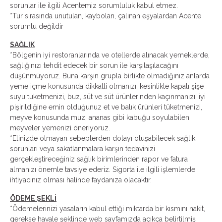
sorunlar ile ilgili Acentemiz sorumluluk kabul etmez.
*Tur sırasında unutulan, kaybolan, çalınan eşyalardan Acente
sorumlu değildir
SAĞLIK
*Bölgenin iyi restoranlarında ve otellerde alınacak yemeklerde,
sağlığınızı tehdit edecek bir sorun ile karşılaşılacağını
düşünmüyoruz. Buna karşın grupla birlikte olmadığınız anlarda
yeme içme konusunda dikkatli olmanızı, kesinlikle kapalı şişe
suyu tüketmenizi, buz, süt ve süt ürünlerinden kaçınmanızı, iyi
pişirildiğine emin olduğunuz et ve balık ürünleri tüketmenizi,
meyve konusunda muz, ananas gibi kabuğu soyulabilen
meyveler yemenizi öneriyoruz.
*Elinizde olmayan sebeplerden dolayı oluşabilecek sağlık
sorunları veya sakatlanmalara karşın tedavinizi
gerçekleştireceğiniz sağlık birimlerinden rapor ve fatura
almanızı önemle tavsiye ederiz. Sigorta ile ilgili işlemlerde
ihtiyacınız olması halinde faydanıza olacaktır.
ÖDEME ŞEKLİ
*Ödemelerinizi yasaların kabul ettiği miktarda bir kısmını nakit,
gerekse havale şeklinde web sayfamızda açıkça belirtilmiş