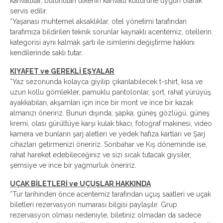
kahvaltılar, bulunulan ülkenin kahvaltı kültürüne uygun olarak
servis edilir.
*Yaşanası muhtemel aksaklıklar, otel yönetimi tarafından
tarafımıza bildirilen teknik sorunlar kaynaklı acentemiz, otellerin
kategorisi aynı kalmak şartı ile isimlerini değiştirme hakkını
kendilerinde saklı tutar.
KIYAFET ve GEREKLİ EŞYALAR
*Yaz sezonunda kolayca giyilip çıkarılabilecek t-shirt, kısa ve
uzun kollu gömlekler, pamuklu pantolonlar, şort, rahat yürüyüş
ayakkabıları, akşamları için ince bir mont ve ince bir kazak
almanızı öneririz. Bunun dışında; şapka, güneş gözlüğü, güneş
kremi, olası gürültüye karşı kulak tıkacı, fotoğraf makinesi, video
kamera ve bunların şarj aletleri ve yedek hafıza kartları ve Şarj
cihazları getirmenizi öneririz. Sonbahar ve Kış döneminde ise,
rahat hareket edebileceğiniz ve sizi sıcak tutacak giysiler,
şemsiye ve ince bir yağmurluk öneririz.
UÇAK BİLETLERİ ve UÇUŞLAR HAKKINDA
*Tur tarihinden önce acentemiz tarafından uçuş saatleri ve uçak
biletleri rezervasyon numarası bilgisi paylaşılır. Grup
rezervasyon olması nedeniyle, biletiniz olmadan da sadece