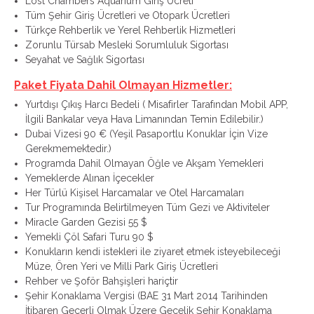
Lost Chambers Aquarium Giriş Ücreti
Tüm Şehir Giriş Ücretleri ve Otopark Ücretleri
Türkçe Rehberlik ve Yerel Rehberlik Hizmetleri
Zorunlu Türsab Mesleki Sorumluluk Sigortası
Seyahat ve Sağlık Sigortası
Paket Fiyata Dahil Olmayan Hizmetler:
Yurtdışı Çıkış Harcı Bedeli ( Misafirler Tarafından Mobil APP,
İlgili Bankalar veya Hava Limanından Temin Edilebilir.)
Dubai Vizesi 90 € (Yeşil Pasaportlu Konuklar İçin Vize
Gerekmemektedir.)
Programda Dahil Olmayan Öğle ve Akşam Yemekleri
Yemeklerde Alınan İçecekler
Her Türlü Kişisel Harcamalar ve Otel Harcamaları
Tur Programında Belirtilmeyen Tüm Gezi ve Aktiviteler
Miracle Garden Gezisi 55 $
Yemekli Çöl Safari Turu 90 $
Konukların kendi istekleri ile ziyaret etmek isteyebileceği
Müze, Ören Yeri ve Milli Park Giriş Ücretleri
Rehber ve Şoför Bahşişleri hariçtir
Şehir Konaklama Vergisi (BAE 31 Mart 2014 Tarihinden
İtibaren Geçerli Olmak Üzere Gecelik Şehir Konaklama