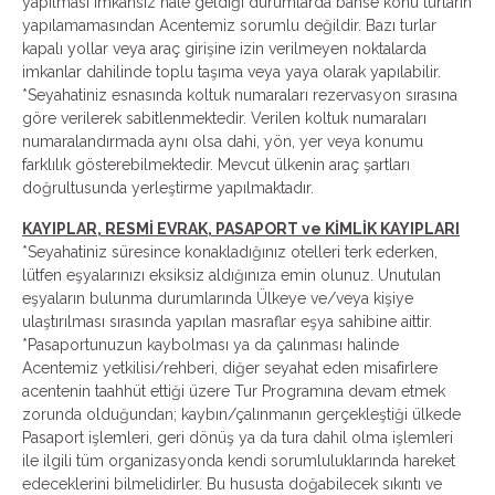
yapılması imkânsız hale geldiği durumlarda bahse konu turların
yapılamamasından Acentemiz sorumlu değildir. Bazı turlar
kapalı yollar veya araç girişine izin verilmeyen noktalarda
imkanlar dahilinde toplu taşıma veya yaya olarak yapılabilir.
*Seyahatiniz esnasında koltuk numaraları rezervasyon sırasına
göre verilerek sabitlenmektedir. Verilen koltuk numaraları
numaralandırmada aynı olsa dahi, yön, yer veya konumu
farklılık gösterebilmektedir. Mevcut ülkenin araç şartları
doğrultusunda yerleştirme yapılmaktadır.
KAYIPLAR, RESMİ EVRAK, PASAPORT ve KİMLİK KAYIPLARI
*Seyahatiniz süresince konakladığınız otelleri terk ederken,
lütfen eşyalarınızı eksiksiz aldığınıza emin olunuz. Unutulan
eşyaların bulunma durumlarında Ülkeye ve/veya kişiye
ulaştırılması sırasında yapılan masraflar eşya sahibine aittir.
*Pasaportunuzun kaybolması ya da çalınması halinde
Acentemiz yetkilisi/rehberi, diğer seyahat eden misafirlere
acentenin taahhüt ettiği üzere Tur Programına devam etmek
zorunda olduğundan; kaybın/çalınmanın gerçekleştiği ülkede
Pasaport işlemleri, geri dönüş ya da tura dahil olma işlemleri
ile ilgili tüm organizasyonda kendi sorumluluklarında hareket
edeceklerini bilmelidirler. Bu hususta doğabilecek sıkıntı ve