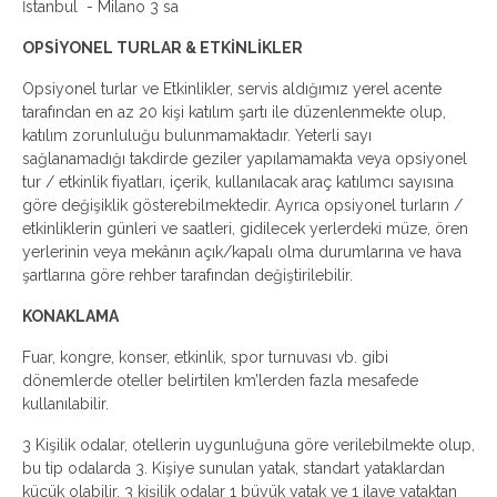
İstanbul - Milano 3 sa
OPSİYONEL TURLAR & ETKİNLİKLER
Opsiyonel turlar ve Etkinlikler, servis aldığımız yerel acente
tarafından en az 20 kişi katılım şartı ile düzenlenmekte olup,
katılım zorunluluğu bulunmamaktadır. Yeterli sayı
sağlanamadığı takdirde geziler yapılamamakta veya opsiyonel
tur / etkinlik fiyatları, içerik, kullanılacak araç katılımcı sayısına
göre değişiklik gösterebilmektedir. Ayrıca opsiyonel turların /
etkinliklerin günleri ve saatleri, gidilecek yerlerdeki müze, ören
yerlerinin veya mekânın açık/kapalı olma durumlarına ve hava
şartlarına göre rehber tarafından değiştirilebilir.
KONAKLAMA
Fuar, kongre, konser, etkinlik, spor turnuvası vb. gibi
dönemlerde oteller belirtilen km’lerden fazla mesafede
kullanılabilir.
3 Kişilik odalar, otellerin uygunluğuna göre verilebilmekte olup,
bu tip odalarda 3. Kişiye sunulan yatak, standart yataklardan
küçük olabilir. 3 kişilik odalar 1 büyük yatak ve 1 ilave yataktan