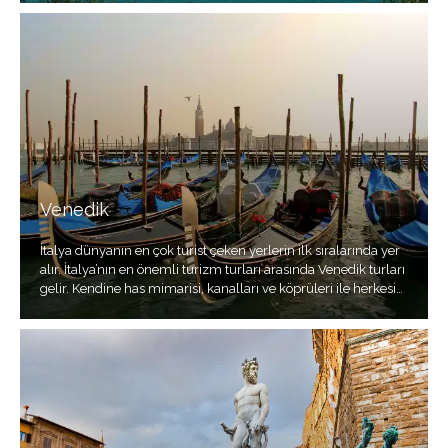
Venedik
İtalya dünyanın en çok turist çeken yerlerin ilk sıralarında yer
alır. İtalya’nın en önemli turizm turları arasında Venedik turları
gelir. Kendine has mimarisi, kanalları ve köprüleri ile herkesin
tatil planlarında yer alan bir şehirdir