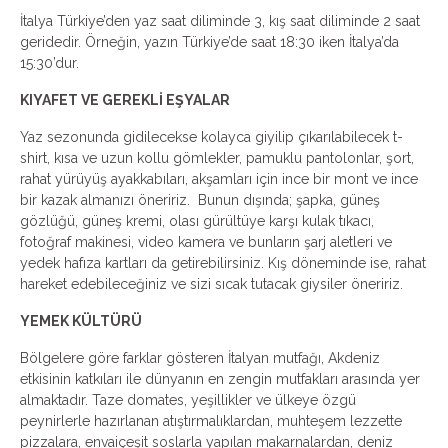
İtalya Türkiye’den yaz saat diliminde 3, kış saat diliminde 2 saat
geridedir. Örneğin, yazın Türkiye’de saat 18:30 iken İtalya’da
15:30’dur.
KIYAFET VE GEREKLİ EŞYALAR
Yaz sezonunda gidilecekse kolayca giyilip çıkarılabilecek t-
shirt, kısa ve uzun kollu gömlekler, pamuklu pantolonlar, şort,
rahat yürüyüş ayakkabıları, akşamları için ince bir mont ve ince
bir kazak almanızı öneririz. Bunun dışında; şapka, güneş
gözlüğü, güneş kremi, olası gürültüye karşı kulak tıkacı,
fotoğraf makinesi, video kamera ve bunların şarj aletleri ve
yedek hafıza kartları da getirebilirsiniz. Kış döneminde ise, rahat
hareket edebileceğiniz ve sizi sıcak tutacak giysiler öneririz.
YEMEK KÜLTÜRÜ
Bölgelere göre farklar gösteren İtalyan mutfağı, Akdeniz
etkisinin katkıları ile dünyanın en zengin mutfakları arasında yer
almaktadır. Taze domates, yeşillikler ve ülkeye özgü
peynirlerle hazırlanan atıştırmalıklardan, muhteşem lezzette
pizzalara, envaiçeşit soslarla yapılan makarnalardan, deniz