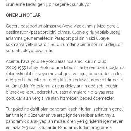
ürünlerine kadar geniş bir seçenek sunuluyor.
ÖNEMLİ NOTLAR
Geçerli pasaportun olması ve/veya vize alınmış (vize gerekli
destinasyon/pasaport için) olması, ülkeye giriş yapılabileceği
anlamına gelmemektedir. Pasaport polisinin sizi ülkeye
sokmama yetkisi vardır. Bu durumdan acente sorumlu değildir,
sorumluluk yolcuya aittir.
Acente, hava yolu ile yolcu arasında aracı kurum olup,
28.09.1955 Lahey Protokolü’ne tabidir. Tarifeli ve özel uçuşlarda
rötar riski olabilir veya mevcut gezi ve uçuş öncesinde saatler
değişebilir. Acente, bu değişiklikleri en kısa sürede bildirmekle
yükümlüdür. Yolcularımız uçuş detaylarının değişebileceğini
bilerek ve kabul ederek turu satın almışlardır. 0-2 yaş arası
çocuklar alan vergisi ve alan hizmetleri bedeli ödemezler.
Tur paketine dahil olan panoramik şehir turları, şehirlerin genel
tanıtımı için düzenlenen ve araç içinden rehber anlatımıyla
panoramik olarak yapılan müze, ören yeri girişlerini içermeyen
en fazla 2-3 saatlik turlardır. Panoramik turlar, programda