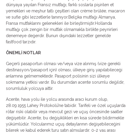
dünyaya yayılan Fransız mutfağı, farklı soslarla pişirilen et
yemekleri ve meşhur tatlı çeşitleri olan crème brûlée, macaron
ve sufle gibi lezzetlerle tanınıyor.Belçika mutfağı Almanya,
Fransa mutfaklarını gelenekleri ile birleştirmiştir.Hollanda
mutfağı çok zengin bir mutfak olmamakla birlikte peynirleri
denemeye değerdir. Bunun dışındaki lezzetler genelde
fastfood tarzıdır.
ÖNEMLİ NOTLAR
Geçerli pasaportun olması ve/veya vize alınmış (vize gerekli
destinasyon/pasaport için) olması, ülkeye giriş yapılabileceği
anlamına gelmemektedir. Pasaport polisinin sizi ülkeye
sokmama yetkisi vardır. Bu durumdan acente sorumlu değildir,
sorumluluk yolcuya aittir.
Acente, hava yolu ile yolcu arasında aracı kurum olup,
28.09.1955 Lahey Protokolü’ne tabidir. Tarifeli ve özel uçuşlarda
rötar riski olabilir veya mevcut gezi ve uçuş öncesinde saatler
değişebilir. Acente, bu değişiklikleri en kısa sürede bildirmekle
yükümlüdür. Yolcularımız uçuş detaylarının değişebileceğini
bilerek ve kabul ederek turu satın almışlardır. 0-2 yaş arası