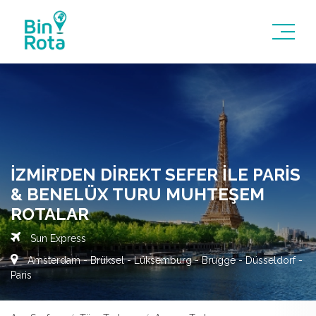
İZMIR’DEN DIREKT SEFER İLE PARIS
& BENELÜX TURU MUHTEŞEM
ROTALAR
Sun Express
Amsterdam - Brüksel - Lüksemburg - Brugge - Düsseldorf -
Paris