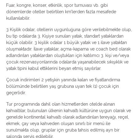
Fuar, kongre, konser, etkinlik, spor turnuvası vb. gibi
dönemlerde oteller belirtilen km’lerden fazla mesafede
kullanılabilir.
3 Kişilik odalar, otellerin uygunluğuna göre verilebilmekte olup,
bu tip odalarda 3. Kişiye sunulan yatak, standart yataklardan
küçük olabilir. 3 kişilik odalar 1 büyük yatak ve 1 ilave yataktan
oluşmaktadır. İlave yataklar, açma-kapama ve coach bed olarak
adlandırılan yataklardan oluştukları için katılımcı 3. kişi ve/veya
çocuk rezervasyonlarında odalarda yaşanabilecek sıkışıklık ve
yatak tipini kabul ettiklerini beyan etmiş sayılırlar.
Çocuk indirimleri 2 yetişkin yanında kalan ve fiyatlandırma
bölümünde belirtilen yaş grubuna uyan tek (1) çocuk için
geçerlidir.
Tur programında dahil olan hizmetlerden otelde alınan
kahvaltılar, bulunulan ülkenin kahvaltı kültürüne uygun olarak ve
genelde kontinental kahvaltı olarak adlandırılan tereyağı, reçel,
ekmek, çay veya kahveden oluşan sınırlı bir menü ile
sunulmakta olup, gruplar için gruba tahsis edilmiş ayrı bir
salonda servis edilebilir.