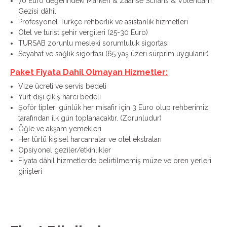
70 Euro değerindeki Marken & Zaanse Schans & Volendam
Gezisi dâhil
Profesyonel Türkçe rehberlik ve asistanlık hizmetleri
Otel ve turist şehir vergileri (25-30 Euro)
TURSAB zorunlu mesleki sorumluluk sigortası
Seyahat ve sağlık sigortası (65 yaş üzeri sürprim uygulanır)
Paket Fiyata Dahil Olmayan Hizmetler:
Vize ücreti ve servis bedeli
Yurt dışı çıkış harcı bedeli
Şoför tipleri günlük her misafir için 3 Euro olup rehberimiz
tarafından ilk gün toplanacaktır. (Zorunludur)
Öğle ve akşam yemekleri
Her türlü kişisel harcamalar ve otel ekstraları
Opsiyonel geziler/etkinlikler
Fiyata dâhil hizmetlerde belirtilmemiş müze ve ören yerleri
girişleri