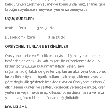
balık ürünleri tüketmenizi, meyve konusunda muz, ananas gibi
kabuğu soyulabilen meyveler yemenizi öneriyoruz.
UÇUŞ SÜRELERİ
İzmir - Paris 3 sa 50 dk
Düsseldorf - İzmir 3 sa 25 dk
OPSİYONEL TURLAR & ETKİNLİKLER
Opsiyonel turlar ve Etkinlikler, servis aldığımız yerel acente
tarafından en az 20 kişi katılım şartı ile düzenlenmekte olup,
katılım zorunluluğu bulunmamaktadır. Yeterli sayı
sağlanamadığı takdirde geziler yapılamamakta veya Opsiyonel
tur / etkinlik fiyatları, içerik, kullanılacak araç katılımcı sayısına
göre değişiklik gösterebilmektedir. Ayrıca Opsiyonel turların /
etkinliklerin günleri ve saatleri, gidilecek yerlerdeki müze, ören
yerlerinin veya mekânın açık/kapalı olma durumlarına ve hava
şartlarına göre rehber tarafından değiştirilebilir.
KONAKLAMA