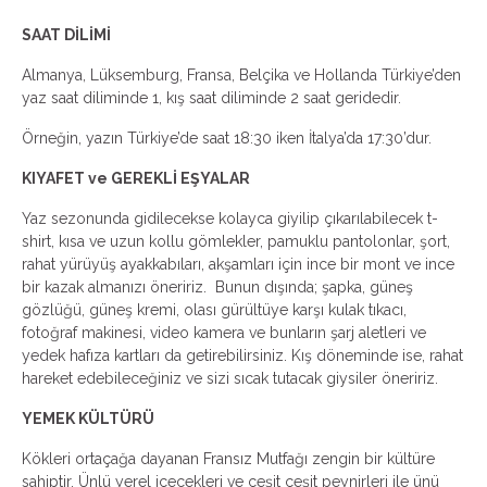
SAAT DİLİMİ
Almanya, Lüksemburg, Fransa, Belçika ve Hollanda Türkiye’den
yaz saat diliminde 1, kış saat diliminde 2 saat geridedir.
Örneğin, yazın Türkiye’de saat 18:30 iken İtalya’da 17:30’dur.
KIYAFET ve GEREKLİ EŞYALAR
Yaz sezonunda gidilecekse kolayca giyilip çıkarılabilecek t-
shirt, kısa ve uzun kollu gömlekler, pamuklu pantolonlar, şort,
rahat yürüyüş ayakkabıları, akşamları için ince bir mont ve ince
bir kazak almanızı öneririz. Bunun dışında; şapka, güneş
gözlüğü, güneş kremi, olası gürültüye karşı kulak tıkacı,
fotoğraf makinesi, video kamera ve bunların şarj aletleri ve
yedek hafıza kartları da getirebilirsiniz. Kış döneminde ise, rahat
hareket edebileceğiniz ve sizi sıcak tutacak giysiler öneririz.
YEMEK KÜLTÜRÜ
Kökleri ortaçağa dayanan Fransız Mutfağı zengin bir kültüre
sahiptir. Ünlü yerel içecekleri ve çeşit çeşit peynirleri ile ünü