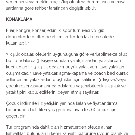
yerlerinin veya mekânın açık/kapalı olma durumlarına ve hava
şartlarına göre rehber tarafından değiştirilebilir.
KONAKLAMA
Fuar, kongre, konser, etkinlik, spor turnuvası vb. gibi
dönemlerde oteller belirtilen km’lerden fazla mesafede
kullanılabilir.
3 kişilik odalar, otellerin uygunluğuna göre verilebilmekte olup,
bu tip odalarda 3. Kişiye sunulan yatak, standart yataklardan
küçük olabilir. 3 kişilik odalar 1 büyük yatak ve 1 ilave yataktan
oluşmaktadır. İlave yataklar, açma-kapama ve coach bed olarak
adlandırılan yataklardan oluştukları için katılımcı 3. kişi ve/veya
çocuk rezervasyonlarında odalarda yaşanabilecek sıkışıklık ve
yatak tipini kabul ettiklerini beyan etmiş sayılırlar.
Çocuk indirimleri 2 yetişkin yanında kalan ve fiyatlandırma
bölümünde belirtilen yaş grubuna uyan tek (1) çocuk için
geçerlidir.
Tur programında dahil olan hizmetlerden otelde alınan
kahvaltılar, bulunulan ülkenin kahvaltı kültürüne uygun olarak ve