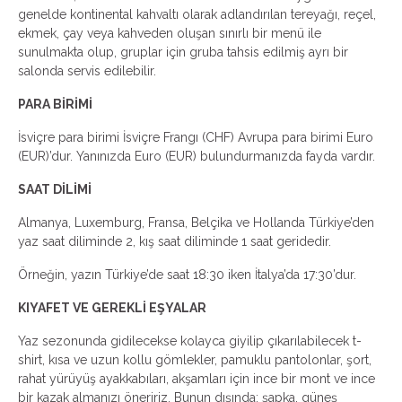
genelde kontinental kahvaltı olarak adlandırılan tereyağı, reçel,
ekmek, çay veya kahveden oluşan sınırlı bir menü ile
sunulmakta olup, gruplar için gruba tahsis edilmiş ayrı bir
salonda servis edilebilir.
PARA BİRİMİ
İsviçre para birimi İsviçre Frangı (CHF) Avrupa para birimi Euro
(EUR)’dur. Yanınızda Euro (EUR) bulundurmanızda fayda vardır.
SAAT DİLİMİ
Almanya, Luxemburg, Fransa, Belçika ve Hollanda Türkiye’den
yaz saat diliminde 2, kış saat diliminde 1 saat geridedir.
Örneğin, yazın Türkiye’de saat 18:30 iken İtalya’da 17:30’dur.
KIYAFET VE GEREKLİ EŞYALAR
Yaz sezonunda gidilecekse kolayca giyilip çıkarılabilecek t-
shirt, kısa ve uzun kollu gömlekler, pamuklu pantolonlar, şort,
rahat yürüyüş ayakkabıları, akşamları için ince bir mont ve ince
bir kazak almanızı öneririz. Bunun dışında; şapka, güneş