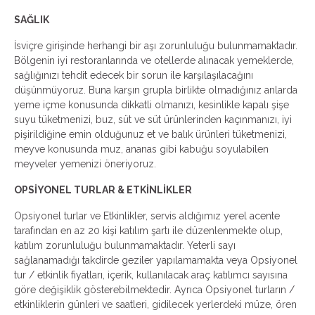
SAĞLIK
İsviçre girişinde herhangi bir aşı zorunluluğu bulunmamaktadır.
Bölgenin iyi restoranlarında ve otellerde alınacak yemeklerde,
sağlığınızı tehdit edecek bir sorun ile karşılaşılacağını
düşünmüyoruz. Buna karşın grupla birlikte olmadığınız anlarda
yeme içme konusunda dikkatli olmanızı, kesinlikle kapalı şişe
suyu tüketmenizi, buz, süt ve süt ürünlerinden kaçınmanızı, iyi
pişirildiğine emin olduğunuz et ve balık ürünleri tüketmenizi,
meyve konusunda muz, ananas gibi kabuğu soyulabilen
meyveler yemenizi öneriyoruz.
OPSİYONEL TURLAR & ETKİNLİKLER
Opsiyonel turlar ve Etkinlikler, servis aldığımız yerel acente
tarafından en az 20 kişi katılım şartı ile düzenlenmekte olup,
katılım zorunluluğu bulunmamaktadır. Yeterli sayı
sağlanamadığı takdirde geziler yapılamamakta veya Opsiyonel
tur / etkinlik fiyatları, içerik, kullanılacak araç katılımcı sayısına
göre değişiklik gösterebilmektedir. Ayrıca Opsiyonel turların /
etkinliklerin günleri ve saatleri, gidilecek yerlerdeki müze, ören