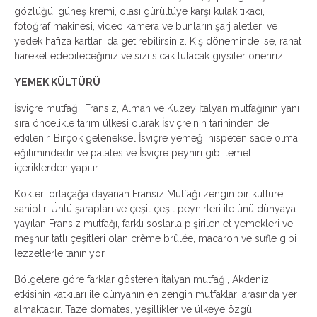
gözlüğü, güneş kremi, olası gürültüye karşı kulak tıkacı,
fotoğraf makinesi, video kamera ve bunların şarj aletleri ve
yedek hafıza kartları da getirebilirsiniz. Kış döneminde ise, rahat
hareket edebileceğiniz ve sizi sıcak tutacak giysiler öneririz.
YEMEK KÜLTÜRÜ
İsviçre mutfağı, Fransız, Alman ve Kuzey İtalyan mutfağının yanı
sıra öncelikle tarım ülkesi olarak İsviçre'nin tarihinden de
etkilenir. Birçok geleneksel İsviçre yemeği nispeten sade olma
eğilimindedir ve patates ve İsviçre peyniri gibi temel
içeriklerden yapılır.
Kökleri ortaçağa dayanan Fransız Mutfağı zengin bir kültüre
sahiptir. Ünlü şarapları ve çeşit çeşit peynirleri ile ünü dünyaya
yayılan Fransız mutfağı, farklı soslarla pişirilen et yemekleri ve
meşhur tatlı çeşitleri olan crème brûlée, macaron ve sufle gibi
lezzetlerle tanınıyor.
Bölgelere göre farklar gösteren İtalyan mutfağı, Akdeniz
etkisinin katkıları ile dünyanın en zengin mutfakları arasında yer
almaktadır. Taze domates, yeşillikler ve ülkeye özgü