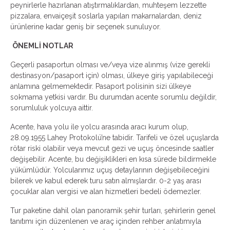
peynirlerle hazırlanan atıştırmalıklardan, muhteşem lezzette
pizzalara, envaiçeşit soslarla yapılan makarnalardan, deniz
ürünlerine kadar geniş bir seçenek sunuluyor.
ÖNEMLİ NOTLAR
Geçerli pasaportun olması ve/veya vize alınmış (vize gerekli
destinasyon/pasaport için) olması, ülkeye giriş yapılabileceği
anlamına gelmemektedir. Pasaport polisinin sizi ülkeye
sokmama yetkisi vardır. Bu durumdan acente sorumlu değildir,
sorumluluk yolcuya aittir.
Acente, hava yolu ile yolcu arasında aracı kurum olup,
28.09.1955 Lahey Protokolü’ne tabidir. Tarifeli ve özel uçuşlarda
rötar riski olabilir veya mevcut gezi ve uçuş öncesinde saatler
değişebilir. Acente, bu değişiklikleri en kısa sürede bildirmekle
yükümlüdür. Yolcularımız uçuş detaylarının değişebileceğini
bilerek ve kabul ederek turu satın almışlardır. 0-2 yaş arası
çocuklar alan vergisi ve alan hizmetleri bedeli ödemezler.
Tur paketine dahil olan panoramik şehir turları, şehirlerin genel
tanıtımı için düzenlenen ve araç içinden rehber anlatımıyla