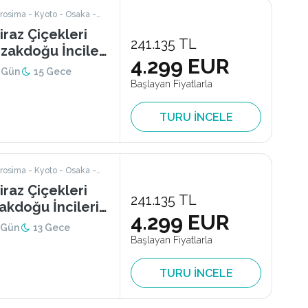
rosima - Kyoto - Osaka -
 - Seul - Nagoya
iraz Çiçekleri
241.135 TL
zakdoğu İncileri
4.299 EUR
 Gün
15 Gece
Başlayan Fiyatlarla
TURU İNCELE
rosima - Kyoto - Osaka -
 - Seul - Nagoya
iraz Çiçekleri
241.135 TL
akdoğu İncileri
4.299 EUR
 Gün
13 Gece
Başlayan Fiyatlarla
TURU İNCELE