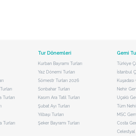
Tur Dönemleri
Gemi Tu
Kurban Bayramı Turları
Türkiye Çı
Yaz Dönemi Turları
İstanbul Ç
rı
Sömestr Turları 2026
Kuşadası Ç
Turları
Sonbahar Turları
Nehir Gem
Turları
Kasım Ara Tatil Turları
Uçaklı Ge
ı
Şubat Ayı Turları
Tüm Nehir
Yılbaşı Turları
MSC Gemi
a Turları
Şeker Bayramı Turları
Costa Gem
Celestyal