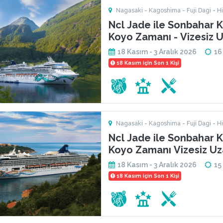
Nagasaki - Kagoshima - Fuji Dagi - Hi
Tokyo - Singapur - Jeju Adasi - Shimizu
Ncl Jade ile Sonbahar K
Koyo Zamanı - Vizesiz U
Japonya & Güney Kore
18 Kasım - 3 Aralık 2026
16
18 Kasım için Son 1 Kişi
Nagasaki - Kagoshima - Fuji Dagi - Hi
Tokyo - Singapur - Jeju Adasi - Shimizu
Ncl Jade ile Sonbahar K
Koyo Zamanı Vizesiz Uz
Japonya & Güney Kore
18 Kasım - 3 Aralık 2026
15
18 Kasım için Son 1 Kişi