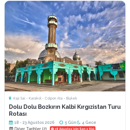
Kajı Sai - Karakol - Colpon Ata - Bişkek
Dolu Dolu Bozkırın Kalbi Kırgızistan Turu
Rotası
18 - 23 Ağustos 2026
5 Gün
4 Gece
Diğer Tarihler (2)
18 Ağustos için Son 2 Kişi