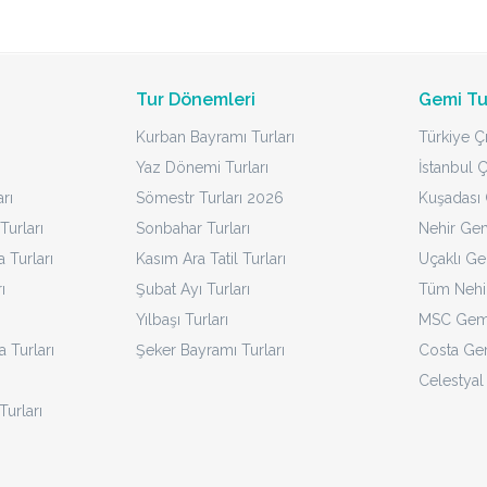
Tur Dönemleri
Gemi Tu
Kurban Bayramı Turları
Türkiye Çı
Yaz Dönemi Turları
İstanbul Ç
rı
Sömestr Turları 2026
Kuşadası Ç
Turları
Sonbahar Turları
Nehir Gem
Turları
Kasım Ara Tatil Turları
Uçaklı Ge
ı
Şubat Ayı Turları
Tüm Nehir
Yılbaşı Turları
MSC Gemi
a Turları
Şeker Bayramı Turları
Costa Gem
Celestyal
Turları