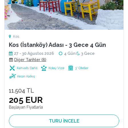
Kos
Kos (İstanköy) Adası - 3 Gece 4 Gün
27 - 30 Ağustos 2026
4 Gün
3 Gece
Diğer Tarihler (8)
Kahvaltı Dahil
Kolay Vize
3* Oteller
Kesin Kalkış
11.504 TL
205 EUR
Başlayan Fiyatlarla
TURU İNCELE