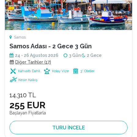
Samos
Samos Adası - 2 Gece 3 Gün
24 - 26 Ağustos 2026
3 Gün
2 Gece
Diğer Tarihler (17)
Kahvaltı Dahil
Kolay Vize
3* Oteller
Kesin Kalkış
14.310 TL
255 EUR
Başlayan Fiyatlarla
TURU İNCELE