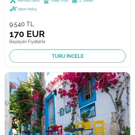
Kahvaltı Dahil
Kolay Vize
3* Oteller
Kesin Kalkış
9.540 TL
170 EUR
Başlayan Fiyatlarla
TURU İNCELE