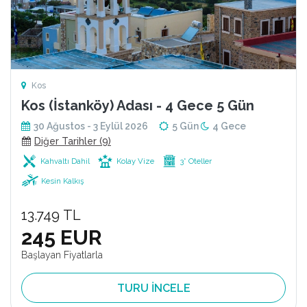
Kos
Kos (İstanköy) Adası - 4 Gece 5 Gün
30 Ağustos - 3 Eylül 2026
5 Gün
4 Gece
Diğer Tarihler (9)
Kahvaltı Dahil
Kolay Vize
3* Oteller
Kesin Kalkış
13.749 TL
245 EUR
Başlayan Fiyatlarla
TURU İNCELE