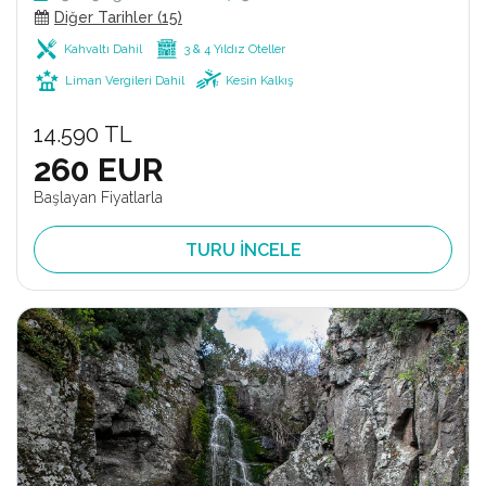
Diğer Tarihler (15)
Kahvaltı Dahil
3 & 4 Yıldız Oteller
Liman Vergileri Dahil
Kesin Kalkış
14.590 TL
260 EUR
Başlayan Fiyatlarla
TURU İNCELE