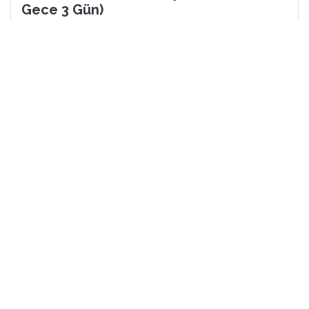
Gece 3 Gün)
14 - 16 Ağustos 2026
3 Gün
2 Gece
Diğer Tarihler (6)
14 Ağustos için Son 3 Kişi
Kahvaltı Dahil
Sigorta Dahil
Kolay Vize
Kesin Kalkış
16.218 TL
289 EUR
Başlayan Fiyatlarla
TURU İNCELE