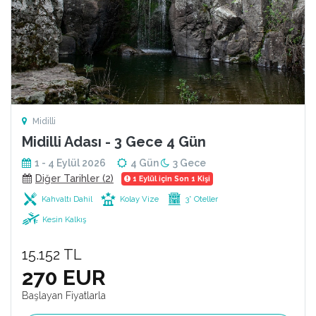
Midilli
Midilli Adası - 3 Gece 4 Gün
1 - 4 Eylül 2026
4 Gün
3 Gece
Diğer Tarihler (2)
1 Eylül için Son 1 Kişi
Kahvaltı Dahil
Kolay Vize
3* Oteller
Kesin Kalkış
15.152 TL
270 EUR
Başlayan Fiyatlarla