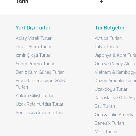
Tarih
Yurt Dışı Turlar
Tur Bölgeleri
Kolay Vizeli Turlar
Avrupa Turları
Devr-i Alem Turlar
İtalya Turları
İzmir Çıkışlı Turlar
Japonya & Kore Turla
Süper Promo Turlar
Orta ve Güney Afrika 
Deniz Kum Güneş Turları
Vietnam & Kamboçya 
Erken Rezervasyon 2026
Kuzey Amerika Turlar
Turları
Uzakdoğu Turları
Ankara Çıkışlı Turlar
Kafkaslar ve Orta Asy
Uzak Rota Yurtdışı Turlar
Bali Turları
Son Dakika İndirimli Turlar
Orta & Latin Amerika 
Benelüx Turları
Mısır Turları