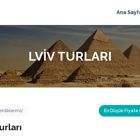
Ana Sayf
LVIV TURLARI
rdiklerimiz
En Düşük Fiyata
urları