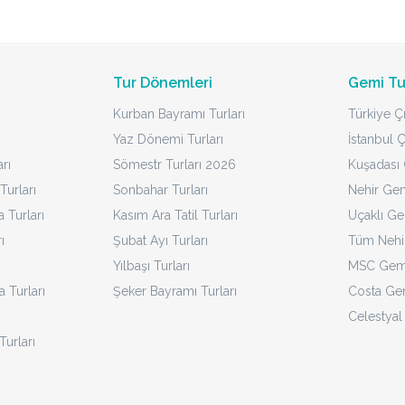
Tur Dönemleri
Gemi Tu
Kurban Bayramı Turları
Türkiye Çı
Yaz Dönemi Turları
İstanbul Ç
rı
Sömestr Turları 2026
Kuşadası Ç
Turları
Sonbahar Turları
Nehir Gem
Turları
Kasım Ara Tatil Turları
Uçaklı Ge
ı
Şubat Ayı Turları
Tüm Nehir
Yılbaşı Turları
MSC Gemi
a Turları
Şeker Bayramı Turları
Costa Gem
Celestyal
Turları