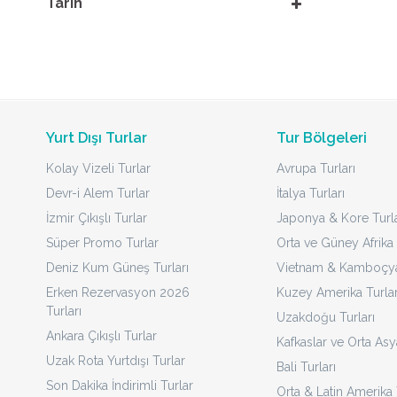
Tarih
Yurt Dışı Turlar
Tur Bölgeleri
Kolay Vizeli Turlar
Avrupa Turları
Devr-i Alem Turlar
İtalya Turları
İzmir Çıkışlı Turlar
Japonya & Kore Turla
Süper Promo Turlar
Orta ve Güney Afrika 
Deniz Kum Güneş Turları
Vietnam & Kamboçya 
Erken Rezervasyon 2026
Kuzey Amerika Turlar
Turları
Uzakdoğu Turları
Ankara Çıkışlı Turlar
Kafkaslar ve Orta Asy
Uzak Rota Yurtdışı Turlar
Bali Turları
Son Dakika İndirimli Turlar
Orta & Latin Amerika 