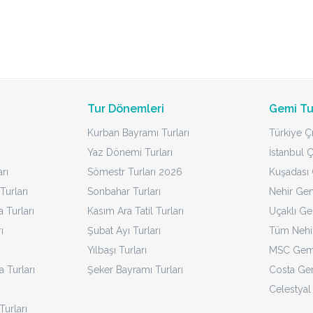
Tur Dönemleri
Gemi Tu
Kurban Bayramı Turları
Türkiye Çı
Yaz Dönemi Turları
İstanbul Ç
rı
Sömestr Turları 2026
Kuşadası Ç
Turları
Sonbahar Turları
Nehir Gem
Turları
Kasım Ara Tatil Turları
Uçaklı Ge
ı
Şubat Ayı Turları
Tüm Nehir
Yılbaşı Turları
MSC Gemi
a Turları
Şeker Bayramı Turları
Costa Gem
Celestyal
Turları