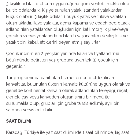
3 kişilik odalar, otellerin uygunluğuna göre verilebilmekte olup,
bu tip odalarda 3. Kişiye sunulan yatak, standart yataklardan
küçük olabilir. 3 kişilik odalar 1 büyük yatak ve 1 ilave yataktan
oluşmaktadır. İlave yataklar, açma-kapama ve coach bed olarak
adlandırılan yataklardan oluştukları için katılımcı 3. kişi ve/veya
çocuk rezervasyonlarında odalarda yaşanabilecek sıkışıklık ve
yatak tipini kabul ettiklerini beyan etmiş sayılırlar.
Çocuk indirimleri 2 yetişkin yanında kalan ve fiyatlandırma
bölümünde belirtilen yaş grubuna uyan tek (1) çocuk için
geçerlidir.
Tur programında dahil olan hizmetlerden otelde alınan
kahvaltılar, bulunulan ülkenin kahvaltı kültürüne uygun olarak ve
genelde kontinental kahvaltı olarak adlandırılan tereyağı, reçel,
ekmek, çay veya kahveden oluşan sınırlı bir menü ile
sunulmakta olup, gruplar için gruba tahsis edilmiş ayrı bir
salonda servis edilebilir.
SAAT DİLİMİ
Karadağ, Türkiye ile yaz saat diliminde 1 saat diliminde, kış saat