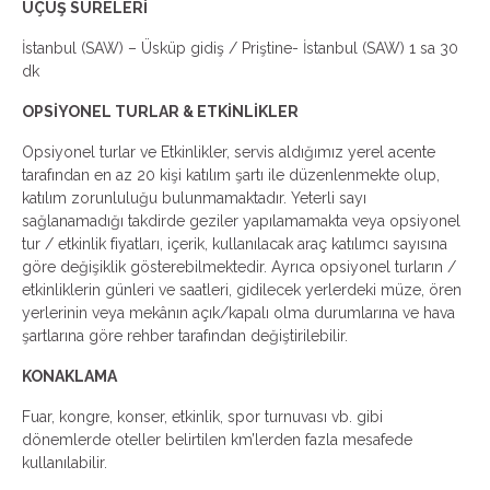
UÇUŞ SÜRELERİ
İstanbul (SAW) – Üsküp gidiş / Priştine- İstanbul (SAW) 1 sa 30
dk
OPSİYONEL TURLAR & ETKİNLİKLER
Opsiyonel turlar ve Etkinlikler, servis aldığımız yerel acente
tarafından en az 20 kişi katılım şartı ile düzenlenmekte olup,
katılım zorunluluğu bulunmamaktadır. Yeterli sayı
sağlanamadığı takdirde geziler yapılamamakta veya opsiyonel
tur / etkinlik fiyatları, içerik, kullanılacak araç katılımcı sayısına
göre değişiklik gösterebilmektedir. Ayrıca opsiyonel turların /
etkinliklerin günleri ve saatleri, gidilecek yerlerdeki müze, ören
yerlerinin veya mekânın açık/kapalı olma durumlarına ve hava
şartlarına göre rehber tarafından değiştirilebilir.
KONAKLAMA
Fuar, kongre, konser, etkinlik, spor turnuvası vb. gibi
dönemlerde oteller belirtilen km’lerden fazla mesafede
kullanılabilir.