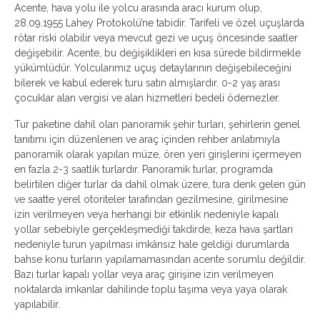
Acente, hava yolu ile yolcu arasında aracı kurum olup,
28.09.1955 Lahey Protokolü’ne tabidir. Tarifeli ve özel uçuşlarda
rötar riski olabilir veya mevcut gezi ve uçuş öncesinde saatler
değişebilir. Acente, bu değişiklikleri en kısa sürede bildirmekle
yükümlüdür. Yolcularımız uçuş detaylarının değişebileceğini
bilerek ve kabul ederek turu satın almışlardır. 0-2 yaş arası
çocuklar alan vergisi ve alan hizmetleri bedeli ödemezler.
Tur paketine dahil olan panoramik şehir turları, şehirlerin genel
tanıtımı için düzenlenen ve araç içinden rehber anlatımıyla
panoramik olarak yapılan müze, ören yeri girişlerini içermeyen
en fazla 2-3 saatlik turlardır. Panoramik turlar, programda
belirtilen diğer turlar da dahil olmak üzere, tura denk gelen gün
ve saatte yerel otoriteler tarafından gezilmesine, girilmesine
izin verilmeyen veya herhangi bir etkinlik nedeniyle kapalı
yollar sebebiyle gerçekleşmediği takdirde, keza hava şartları
nedeniyle turun yapılması imkânsız hale geldiği durumlarda
bahse konu turların yapılamamasından acente sorumlu değildir.
Bazı turlar kapalı yollar veya araç girişine izin verilmeyen
noktalarda imkanlar dahilinde toplu taşıma veya yaya olarak
yapılabilir.