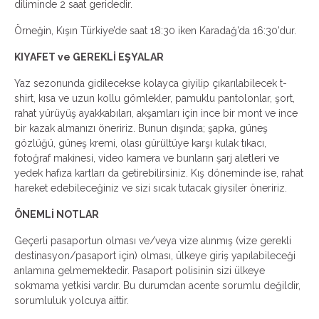
diliminde 2 saat geridedir.
Örneğin, Kışın Türkiye’de saat 18:30 iken Karadağ’da 16:30’dur.
KIYAFET ve GEREKLİ EŞYALAR
Yaz sezonunda gidilecekse kolayca giyilip çıkarılabilecek t-
shirt, kısa ve uzun kollu gömlekler, pamuklu pantolonlar, şort,
rahat yürüyüş ayakkabıları, akşamları için ince bir mont ve ince
bir kazak almanızı öneririz. Bunun dışında; şapka, güneş
gözlüğü, güneş kremi, olası gürültüye karşı kulak tıkacı,
fotoğraf makinesi, video kamera ve bunların şarj aletleri ve
yedek hafıza kartları da getirebilirsiniz. Kış döneminde ise, rahat
hareket edebileceğiniz ve sizi sıcak tutacak giysiler öneririz.
ÖNEMLİ NOTLAR
Geçerli pasaportun olması ve/veya vize alınmış (vize gerekli
destinasyon/pasaport için) olması, ülkeye giriş yapılabileceği
anlamına gelmemektedir. Pasaport polisinin sizi ülkeye
sokmama yetkisi vardır. Bu durumdan acente sorumlu değildir,
sorumluluk yolcuya aittir.