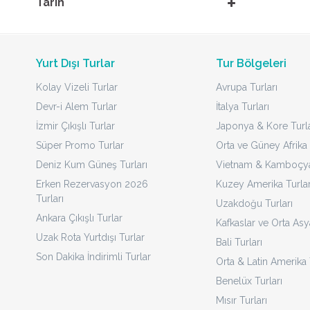
Tarih
Yurt Dışı Turlar
Tur Bölgeleri
Kolay Vizeli Turlar
Avrupa Turları
Devr-i Alem Turlar
İtalya Turları
İzmir Çıkışlı Turlar
Japonya & Kore Turla
Süper Promo Turlar
Orta ve Güney Afrika 
Deniz Kum Güneş Turları
Vietnam & Kamboçya 
Erken Rezervasyon 2026
Kuzey Amerika Turlar
Turları
Uzakdoğu Turları
Ankara Çıkışlı Turlar
Kafkaslar ve Orta Asy
Uzak Rota Yurtdışı Turlar
Bali Turları
Son Dakika İndirimli Turlar
Orta & Latin Amerika 
Benelüx Turları
Mısır Turları