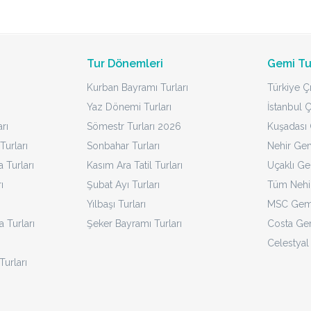
Tur Dönemleri
Gemi Tu
Kurban Bayramı Turları
Türkiye Çı
Yaz Dönemi Turları
İstanbul Ç
rı
Sömestr Turları 2026
Kuşadası Ç
Turları
Sonbahar Turları
Nehir Gem
Turları
Kasım Ara Tatil Turları
Uçaklı Ge
ı
Şubat Ayı Turları
Tüm Nehir
Yılbaşı Turları
MSC Gemi
a Turları
Şeker Bayramı Turları
Costa Gem
Celestyal
Turları