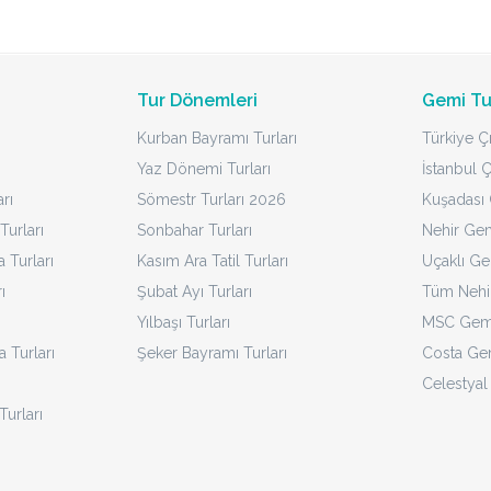
Tur Dönemleri
Gemi Tu
Kurban Bayramı Turları
Türkiye Çı
Yaz Dönemi Turları
İstanbul Ç
rı
Sömestr Turları 2026
Kuşadası Ç
Turları
Sonbahar Turları
Nehir Gem
Turları
Kasım Ara Tatil Turları
Uçaklı Ge
ı
Şubat Ayı Turları
Tüm Nehir
Yılbaşı Turları
MSC Gemi
a Turları
Şeker Bayramı Turları
Costa Gem
Celestyal
Turları