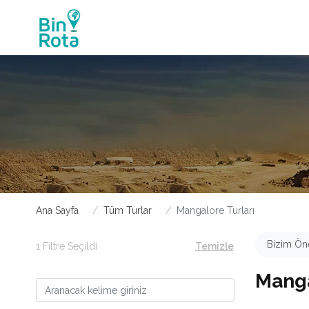
Ana Sayfa
Tüm Turlar
Mangalore Turları
Bizim Öne
1 Filtre Seçildi
Temizle
Manga