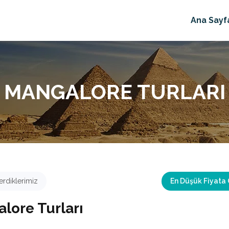
Ana Sayf
MANGALORE TURLARI
rdiklerimiz
En Düşük Fiyata
lore Turları