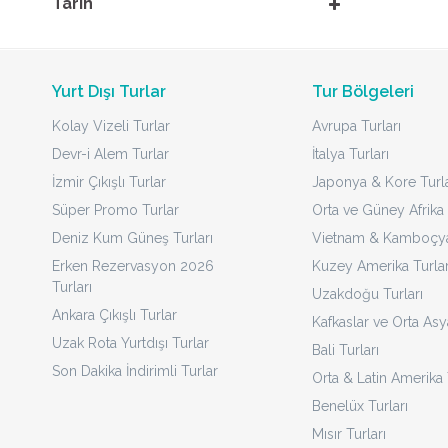
Tarih
Yurt Dışı Turlar
Tur Bölgeleri
Kolay Vizeli Turlar
Avrupa Turları
Devr-i Alem Turlar
İtalya Turları
İzmir Çıkışlı Turlar
Japonya & Kore Turla
Süper Promo Turlar
Orta ve Güney Afrika 
Deniz Kum Güneş Turları
Vietnam & Kamboçya 
Erken Rezervasyon 2026
Kuzey Amerika Turlar
Turları
Uzakdoğu Turları
Ankara Çıkışlı Turlar
Kafkaslar ve Orta Asy
Uzak Rota Yurtdışı Turlar
Bali Turları
Son Dakika İndirimli Turlar
Orta & Latin Amerika 
Benelüx Turları
Mısır Turları