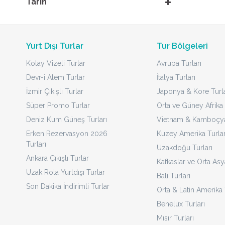
Tarih
Yurt Dışı Turlar
Tur Bölgeleri
Kolay Vizeli Turlar
Avrupa Turları
Devr-i Alem Turlar
İtalya Turları
İzmir Çıkışlı Turlar
Japonya & Kore Turla
Süper Promo Turlar
Orta ve Güney Afrika 
Deniz Kum Güneş Turları
Vietnam & Kamboçya 
Erken Rezervasyon 2026
Kuzey Amerika Turlar
Turları
Uzakdoğu Turları
Ankara Çıkışlı Turlar
Kafkaslar ve Orta Asy
Uzak Rota Yurtdışı Turlar
Bali Turları
Son Dakika İndirimli Turlar
Orta & Latin Amerika 
Benelüx Turları
Mısır Turları