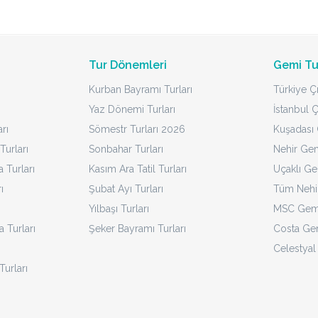
Tur Dönemleri
Gemi Tu
Kurban Bayramı Turları
Türkiye Çı
Yaz Dönemi Turları
İstanbul Ç
rı
Sömestr Turları 2026
Kuşadası Ç
Turları
Sonbahar Turları
Nehir Gem
Turları
Kasım Ara Tatil Turları
Uçaklı Ge
ı
Şubat Ayı Turları
Tüm Nehir
Yılbaşı Turları
MSC Gemi
a Turları
Şeker Bayramı Turları
Costa Gem
Celestyal
Turları