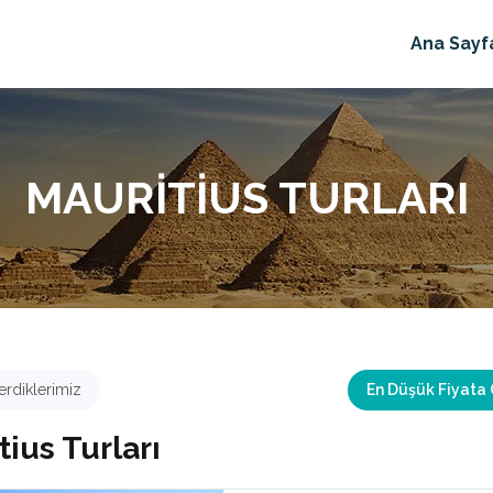
Ana Sayf
MAURITIUS TURLARI
rdiklerimiz
En Düşük Fiyata
tius Turları