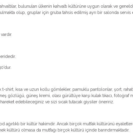
valtılar, bulunulan ülkenin kahvaltı kültürüne uygun olarak ve genelde k
makta olup, gruplar için gruba tahsis edilmiş ayrı bir salonda servis ed
vardır.
eridedir.
0’dur.
t-shirt, kısa ve uzun kollu gömlekler, pamuklu pantolonlar, şort, rahat
neş gözlüğü, güneş kremi, olası gürültüye karşı kulak tıkacı, fotoğraf 
t hareket edebileceğiniz ve sizi sıcak tutacak giysiler öneririz.
 ağırlıklı bir kültür hakimdir. Ancak birçok mutfak kültürünü eyaletler
mek kültürü olmasa da mutfağı birçok kültürü içinde barındırmaktadır.