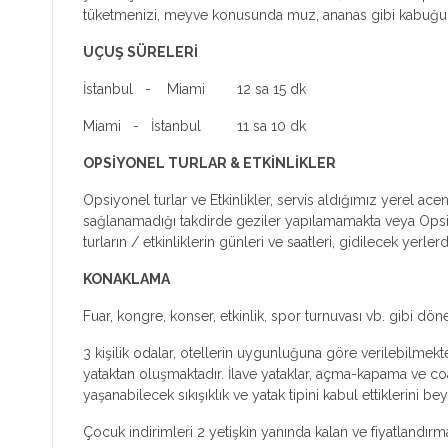
tüketmenizi, meyve konusunda muz, ananas gibi kabuğu s
UÇUŞ SÜRELERİ
İstanbul - Miami 12 sa 15 dk
Miami - İstanbul 11 sa 10 dk
OPSİYONEL TURLAR & ETKİNLİKLER
Opsiyonel turlar ve Etkinlikler, servis aldığımız yerel ac
sağlanamadığı takdirde geziler yapılamamakta veya Opsiyone
turların / etkinliklerin günleri ve saatleri, gidilecek yer
KONAKLAMA
Fuar, kongre, konser, etkinlik, spor turnuvası vb. gibi dön
3 kişilik odalar, otellerin uygunluğuna göre verilebilmekte
yataktan oluşmaktadır. İlave yataklar, açma-kapama ve coa
yaşanabilecek sıkışıklık ve yatak tipini kabul ettiklerini bey
Çocuk indirimleri 2 yetişkin yanında kalan ve fiyatlandır