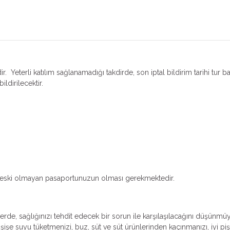
r. Yeterli katılım sağlanamadığı takdirde, son iptal bildirim tarihi tur b
ildirilecektir.
dan eski olmayan pasaportunuzun olması gerekmektedir.
erde, sağlığınızı tehdit edecek bir sorun ile karşılaşılacağını düşünmü
işe suyu tüketmenizi, buz, süt ve süt ürünlerinden kaçınmanızı, iyi piş