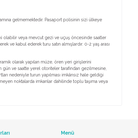
lamına gelmemektedir. Pasaport polisinin sizi ülkeye
ski olabilir veya mevcut gezi ve uçuş öncesinde saatler
rek ve kabul ederek turu satın almışlardır. 0-2 yaş arası
ramik olarak yapılan müze, ören yeri girişlerini
n gün ve saatte yerel otoriteler tarafından gezilmesine,
tları nedeniyle turun yapılması imkânsız hale geldiği
ilmeyen noktalarda imkanlar dahilinde toplu taşıma veya
rları
Menü