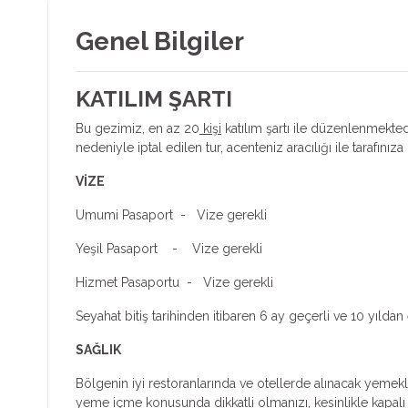
Genel Bilgiler
KATILIM ŞARTI
Bu gezimiz, en az 20
kişi
katılım şartı ile düzenlenmektedi
nedeniyle iptal edilen tur, acenteniz aracılığı ile tarafınıza b
VİZE
Umumi Pasaport - Vize gerekli
Yeşil Pasaport - Vize gerekli
Hizmet Pasaportu - Vize gerekli
Seyahat bitiş tarihinden itibaren 6 ay geçerli ve 10 yıl
SAĞLIK
Bölgenin iyi restoranlarında ve otellerde alınacak yemekl
yeme içme konusunda dikkatli olmanızı, kesinlikle kapalı ş