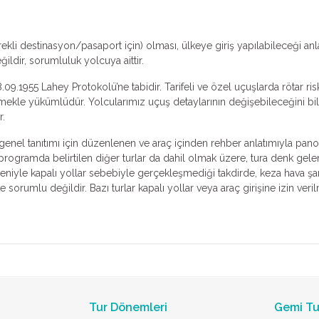
ekli destinasyon/pasaport için) olması, ülkeye giriş yapılabileceği an
ldir, sorumluluk yolcuya aittir.
.09.1955 Lahey Protokolü’ne tabidir. Tarifeli ve özel uçuşlarda rötar ri
irmekle yükümlüdür. Yolcularımız uçuş detaylarının değişebileceğini bile
r.
n genel tanıtımı için düzenlenen ve araç içinden rehber anlatımıyla pano
, programda belirtilen diğer turlar da dahil olmak üzere, tura denk gele
deniyle kapalı yollar sebebiyle gerçekleşmediği takdirde, keza hava şar
orumlu değildir. Bazı turlar kapalı yollar veya araç girişine izin ver
Tur Dönemleri
Gemi Tu