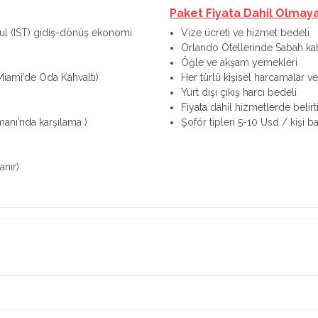
Paket Fiyata Dahil Olmay
nbul (IST) gidiş-dönüş ekonomi
Vize ücreti ve hizmet bedeli
Orlando Otellerinde Sabah kahv
Öğle ve akşam yemekleri
iami’de Oda Kahvaltı)
Her türlü kişisel harcamalar ve 
Yurt dışı çıkış harcı bedeli
Fiyata dahil hizmetlerde belir
manı’nda karşılama )
Şoför tipleri 5-10 Usd / kişi ba
anır)