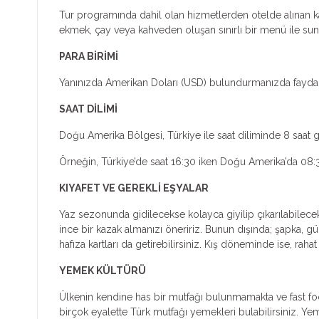
Tur programında dahil olan hizmetlerden otelde alınan kah
ekmek, çay veya kahveden oluşan sınırlı bir menü ile sunul
PARA BİRİMİ
Yanınızda Amerikan Doları (USD) bulundurmanızda fayda 
SAAT DİLİMİ
Doğu Amerika Bölgesi, Türkiye ile saat diliminde 8 saat g
Örneğin, Türkiye’de saat 16:30 iken Doğu Amerika’da 08:3
KIYAFET VE GEREKLİ EŞYALAR
Yaz sezonunda gidilecekse kolayca giyilip çıkarılabilecek 
ince bir kazak almanızı öneririz. Bunun dışında; şapka, gü
hafıza kartları da getirebilirsiniz. Kış döneminde ise, raha
YEMEK KÜLTÜRÜ
Ülkenin kendine has bir mutfağı bulunmamakta ve fast food
birçok eyalette Türk mutfağı yemekleri bulabilirsiniz. Ye