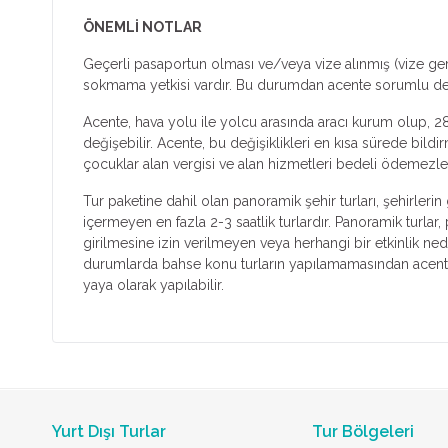
ÖNEMLİ NOTLAR
Geçerli pasaportun olması ve/veya vize alınmış (vize ger
sokmama yetkisi vardır. Bu durumdan acente sorumlu deği
Acente, hava yolu ile yolcu arasında aracı kurum olup, 28
değişebilir. Acente, bu değişiklikleri en kısa sürede bild
çocuklar alan vergisi ve alan hizmetleri bedeli ödemezle
Tur paketine dahil olan panoramik şehir turları, şehirleri
içermeyen en fazla 2-3 saatlik turlardır. Panoramik turlar
girilmesine izin verilmeyen veya herhangi bir etkinlik ne
durumlarda bahse konu turların yapılamamasından acente s
yaya olarak yapılabilir.
Yurt Dışı Turlar
Tur Bölgeleri