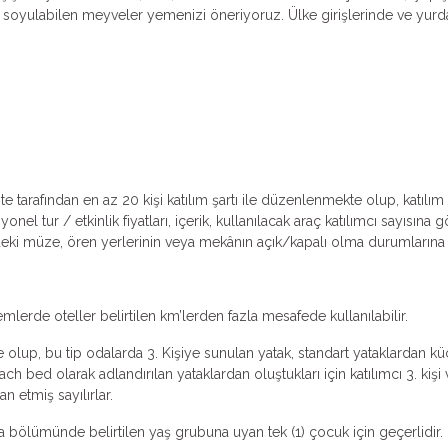
oyulabilen meyveler yemenizi öneriyoruz. Ülke girişlerinde ve yurda 
ente tarafından en az 20 kişi katılım şartı ile düzenlenmekte olup, katıl
l tur / etkinlik fiyatları, içerik, kullanılacak araç katılımcı sayısına
lerdeki müze, ören yerlerinin veya mekânın açık/kapalı olma durumlarına v
emlerde oteller belirtilen km’lerden fazla mesafede kullanılabilir.
 olup, bu tip odalarda 3. Kişiye sunulan yatak, standart yataklardan küçü
ch bed olarak adlandırılan yataklardan oluştukları için katılımcı 3. k
an etmiş sayılırlar.
ma bölümünde belirtilen yaş grubuna uyan tek (1) çocuk için geçerlidir.