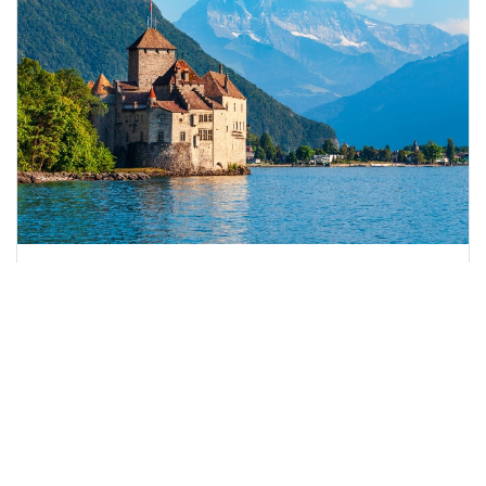
Milano - Zürih - Cenevre - Mulhouse
Süper Promo Alpler'de 5 Ülke Turu
Rotası V2
26 Eylül - 3 Ekim 2026
8 Gün
7 Gece
Diğer Tarihler (1)
Sigorta Dahil
3 & 4 Yıldız Oteller
Türkçe Rehberli
64.296 TL