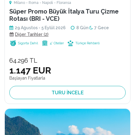
Milano - Roma - Napoli - Floransa
Süper Promo Büyük İtalya Turu Çizme
Rotası (BRI - VCE)
29 Ağustos - 5 Eylül 2026
8 Gün
7 Gece
Diğer Tarihler (2)
Sigorta Dahil
4* Oteller
Türkçe Rehberli
64.296 TL
1.147 EUR
Başlayan Fiyatlarla
TURU İNCELE