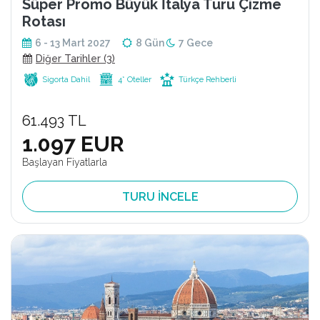
Süper Promo Büyük İtalya Turu Çizme
Rotası
6 - 13 Mart 2027
8 Gün
7 Gece
Diğer Tarihler (3)
Sigorta Dahil
4* Oteller
Türkçe Rehberli
61.493 TL
1.097 EUR
Başlayan Fiyatlarla
TURU İNCELE