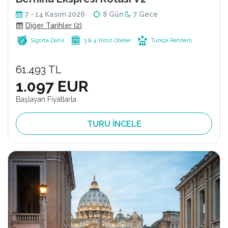
7 - 14 Kasım 2026
8 Gün
7 Gece
Diğer Tarihler (2)
Sigorta Dahil
3 & 4 Yıldız Oteller
Türkçe Rehberli
61.493 TL
1.097 EUR
Başlayan Fiyatlarla
TURU İNCELE