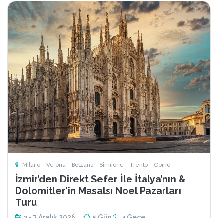
Milano - Verona - Bolzano - Sirmione - Trento - Como
İzmir’den Direkt Sefer İle İtalya’nın &
Dolomitler’in Masalsı Noel Pazarları
Turu
3 - 7 Aralık 2026
5 Gün
4 Gece