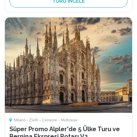
TURU İNCELE
Milano - Zürih - Cenevre - Mulhouse
Süper Promo Alpler'de 5 Ülke Turu ve
Bernina Ekspresi Rotası V2