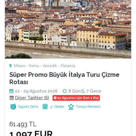
Milano - Roma - Venedik - Floransa
Süper Promo Büyük İtalya Turu Çizme
Rotası
22 - 29 Ağustos 2026
8 Gün
7 Gece
Diğer Tarihler (6)
22 Ağustos için Son 1 Kişi
Sigorta Dahil
4* Oteller
Türkçe Rehberli
61.493 TL
1.097 EUR