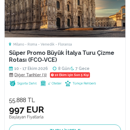
Milano - Roma - Venedik - Floransa
Süper Promo Büyük İtalya Turu Çizme
Rotası (FCO-VCE)
10 - 17 Ekim 2026
8 Gün
7 Gece
Diğer Tarihler (3)
10 Ekim için Son 5 Kişi
Sigorta Dahil
4* Oteller
Türkçe Rehberli
55.888 TL
997 EUR
Başlayan Fiyatlarla