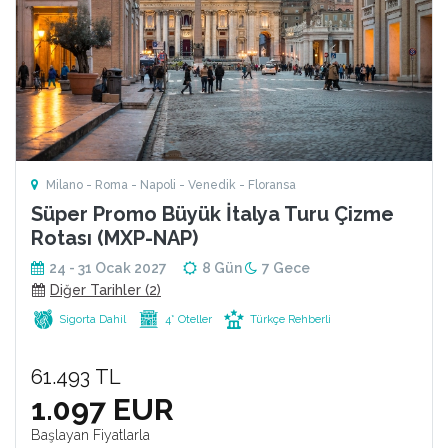
Milano - Roma - Napoli - Venedik - Floransa
Süper Promo Büyük İtalya Turu Çizme
Rotası (MXP-NAP)
24 - 31 Ocak 2027
8 Gün
7 Gece
Diğer Tarihler (2)
Sigorta Dahil
4* Oteller
Türkçe Rehberli
61.493 TL
1.097 EUR
Başlayan Fiyatlarla