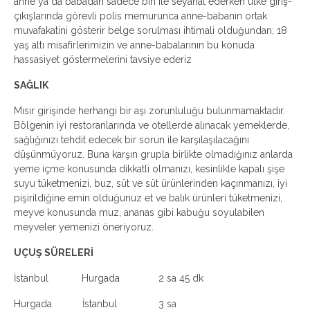
anne ya da babadan sadece biri ile seyahat ederken ülke giriş-
çıkışlarında görevli polis memurunca anne-babanın ortak
muvafakatini gösterir belge sorulması ihtimali olduğundan; 18
yaş altı misafirlerimizin ve anne-babalarının bu konuda
hassasiyet göstermelerini tavsiye ederiz
SAĞLIK
Mısır girişinde herhangi bir aşı zorunluluğu bulunmamaktadır.
Bölgenin iyi restoranlarında ve otellerde alınacak yemeklerde,
sağlığınızı tehdit edecek bir sorun ile karşılaşılacağını
düşünmüyoruz. Buna karşın grupla birlikte olmadığınız anlarda
yeme içme konusunda dikkatli olmanızı, kesinlikle kapalı şişe
suyu tüketmenizi, buz, süt ve süt ürünlerinden kaçınmanızı, iyi
pişirildiğine emin olduğunuz et ve balık ürünleri tüketmenizi,
meyve konusunda muz, ananas gibi kabuğu soyulabilen
meyveler yemenizi öneriyoruz.
UÇUŞ SÜRELERİ
İstanbul Hurgada 2 sa 45 dk
Hurgada İstanbul 3 sa