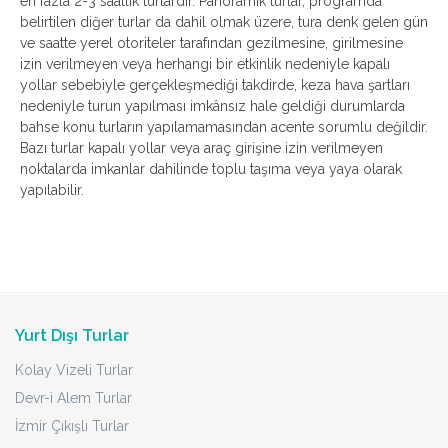
en fazla 2-3 saatlik turlardır. Panoramik turlar, programda
belirtilen diğer turlar da dahil olmak üzere, tura denk gelen gün
ve saatte yerel otoriteler tarafından gezilmesine, girilmesine
izin verilmeyen veya herhangi bir etkinlik nedeniyle kapalı
yollar sebebiyle gerçekleşmediği takdirde, keza hava şartları
nedeniyle turun yapılması imkânsız hale geldiği durumlarda
bahse konu turların yapılamamasından acente sorumlu değildir.
Bazı turlar kapalı yollar veya araç girişine izin verilmeyen
noktalarda imkanlar dahilinde toplu taşıma veya yaya olarak
yapılabilir.
Yurt Dışı Turlar
Kolay Vizeli Turlar
Devr-i Alem Turlar
İzmir Çıkışlı Turlar