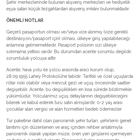
Şehir merkezlerinde bulunan alışveriş merkezleri ve hediyelik
eşya satan küçük tezgahlardan alışveriş imkânı bulunmaktadır.
ÖNEMLİ NOTLAR
Geçerli pasaportun olması ve/veya vize alınmış (vize gerekli
destinasyon/pasaport için) olması, ülkeye giriş yapılabileceği
anlamına gelmemektedir. Pasaport polisinin sizi ülkeye
sokmama yetkisi vardır. Bu durumdan acente sorumlu değildir,
sorumluluk yolcuya aittir.
Acente, hava yolu ile yolcu arasında aracı kurum olup,
28.09.1955 Lahey Protokolü’ne tabidir. Tarifeli ve özel uçuşlarda
rötar riski olabilir veya mevcut gezi ve uçuş öncesinde saatler
değişebilir. Acente, bu değişiklikleri en kısa sürede bildirmekle
yükümlüdür. Yolcularımız uçuş detaylarının değişebileceğini
bilerek ve kabul ederek turu satın almışlardır. 0-2 yaş arası
çocuklar alan vergisi ve alan hizmetleri bedeli ödemezler
Tur paketine dahil olan panoramik şehir turları, şehirlerin genel
tanıtımı için düzenlenen ve araç içinden rehber anlatımıyla
panoramik olarak yapılan müze, ören yeri girişlerini içermeyen