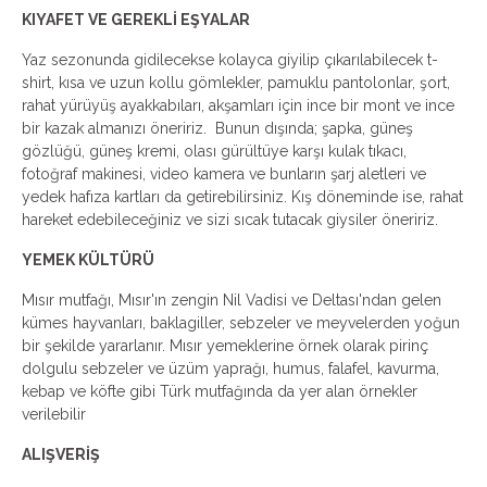
KIYAFET VE GEREKLİ EŞYALAR
Yaz sezonunda gidilecekse kolayca giyilip çıkarılabilecek t-
shirt, kısa ve uzun kollu gömlekler, pamuklu pantolonlar, şort,
rahat yürüyüş ayakkabıları, akşamları için ince bir mont ve ince
bir kazak almanızı öneririz. Bunun dışında; şapka, güneş
gözlüğü, güneş kremi, olası gürültüye karşı kulak tıkacı,
fotoğraf makinesi, video kamera ve bunların şarj aletleri ve
yedek hafıza kartları da getirebilirsiniz. Kış döneminde ise, rahat
hareket edebileceğiniz ve sizi sıcak tutacak giysiler öneririz.
YEMEK KÜLTÜRÜ
Mısır mutfağı, Mısır'ın zengin Nil Vadisi ve Deltası'ndan gelen
kümes hayvanları, baklagiller, sebzeler ve meyvelerden yoğun
bir şekilde yararlanır. Mısır yemeklerine örnek olarak pirinç
dolgulu sebzeler ve üzüm yaprağı, humus, falafel, kavurma,
kebap ve köfte gibi Türk mutfağında da yer alan örnekler
verilebilir
ALIŞVERİŞ