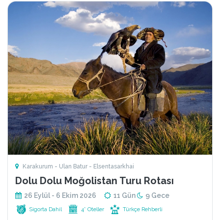
Karakurum - Ulan Batur - Elsentasarkhai
Dolu Dolu Moğolistan Turu Rotası
26 Eylül - 6 Ekim 2026
11 Gün
9 Gece
Sigorta Dahil
4* Oteller
Türkçe Rehberli