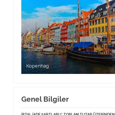
Kopenhag
Genel Bilgiler
İPTAL İADE ŞARTLARI (* TOPLAM TUTAR ÜZERİNDE