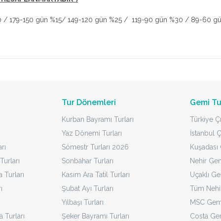
şı %10 / 179-150 gün %15/ 149-120 gün %25 / 119-90 gün %30 / 89-60
Tur Dönemleri
Gemi Tu
Kurban Bayramı Turları
Türkiye Çı
Yaz Dönemi Turları
İstanbul Ç
rı
Sömestr Turları 2026
Kuşadası Ç
Turları
Sonbahar Turları
Nehir Gem
Turları
Kasım Ara Tatil Turları
Uçaklı Ge
ı
Şubat Ayı Turları
Tüm Nehir
Yılbaşı Turları
MSC Gemi
a Turları
Şeker Bayramı Turları
Costa Gem