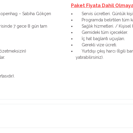
Paket Fiyata Dahil Olmay
 Kopenhag – Sabiha Gökçen
Servis ücretleri. Günlük kişi
Programda belirtilen tüm kar
isinde 7 gece 8 gün tam
Sağlık hizmetleri. / Kişisel 
Gemideki tüm içecekler.
İç hat bağlantı uçuşları.
Gerekli vize ücreti.
gözetmeksizin)
Yurtdışı çıkış harcı (İlgili b
ar.
yatırabilirsiniz).
asıdır).