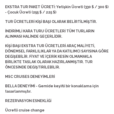
EKSTRA TUR PAKET ÜCRETİ: Yetişkin Ücreti (330 $ / 300 $)
- Çocuk Ücreti (255 $ / 225 $)
TUR ÜCRETLERİ KİŞİ BAŞI OLARAK BELİRTİLMİŞTİR.
İNDİRİMLİ KARA TURU ÜCRETLERİ TÜM TURLARIN
ALINMASI HALİNDE GEÇERLİDİR.
KİŞİ BAŞI EKSTRA TUR ÜCRETLERİ ARAÇ MALİYETİ,
DÖNEMSEL FARKLILIKLAR YA DA KATILIMCI SAYISINA GÖRE
DEĞİŞEBİLİR. FİYAT VE İÇERİK KESİN OLMAMAKLA
BİRLİKTE TASLAK OLARAK HAZIRLANMIŞTIR. TUR
ÖNCESİNDE DEĞİŞTİRİLEBİLİR.
MSC CRUISES DENEYİMLERİ
BELLA DENEYİMİ - Gemide keyifli bir konaklama için
tasarlanmıştır.
REZERVASYON ESNEKLİĞİ
Ücretli cruise change