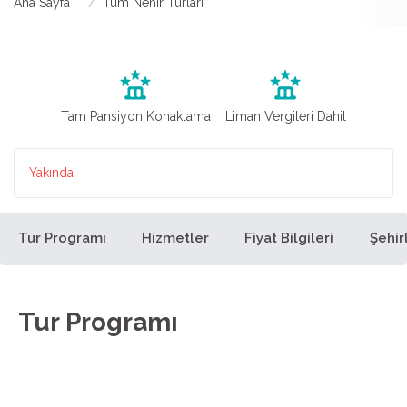
Ana Sayfa
Tüm Nehir Turları
Tam Pansiyon Konaklama
Liman Vergileri Dahil
Yakında
Tur Programı
Hizmetler
Fiyat Bilgileri
Şehir
Tur Programı