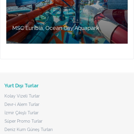
MSC Euribia, Ocean Cay Aquapark
Yurt Dışı Turlar
Kolay Vizeli Turlar
Devr-i Alem Turlar
İzmir Çıkışlı Turlar
Süper Promo Turlar
Deniz Kum Güneş Turları