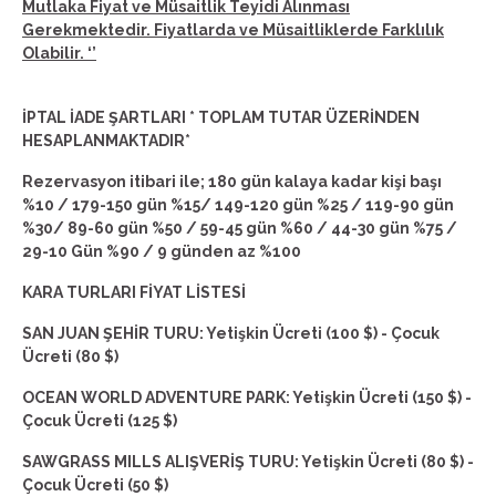
Mutlaka Fiyat ve Müsaitlik Teyidi Alınması
Gerekmektedir. Fiyatlarda ve Müsaitliklerde Farklılık
Olabilir. ‘’
İPTAL İADE ŞARTLARI * TOPLAM TUTAR ÜZERİNDEN
HESAPLANMAKTADIR*
Rezervasyon itibari ile; 180 gün kalaya kadar kişi başı
%10 / 179-150 gün %15/ 149-120 gün %25 / 119-90 gün
%30/ 89-60 gün %50 / 59-45 gün %60 / 44-30 gün %75 /
29-10 Gün %90 / 9 günden az %100
KARA TURLARI FİYAT LİSTESİ
SAN JUAN ŞEHİR TURU: Yetişkin Ücreti (100 $) - Çocuk
Ücreti (80 $)
OCEAN WORLD ADVENTURE PARK: Yetişkin Ücreti (150 $) -
Çocuk Ücreti (125 $)
SAWGRASS MILLS ALIŞVERİŞ TURU: Yetişkin Ücreti (80 $) -
Çocuk Ücreti (50 $)