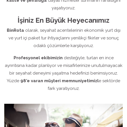
kalite ve şeffaflığa
dayalı hizmetler sunmanın rahatlığını
yaşatıyoruz.
İşiniz En Büyük Heyecanımız
BinRota
olarak, seyahat acentelerinin ekonomik yurt dışı
ve yurt içi paket tur ihtiyaçlarını yenilikçi fikirler ve sonuç
odaklı çözümlerle karşılıyoruz.
Profesyonel ekibimizin
desteğiyle, turları en ince
ayrıntısına kadar planlıyor ve misafirlerinize unutulmayacak
bir seyahat deneyimi yaşatma hedefinizi benimsiyoruz.
Yüzde
98’e varan müşteri memnuniyetimizl
e sektörde
fark yaratıyoruz.