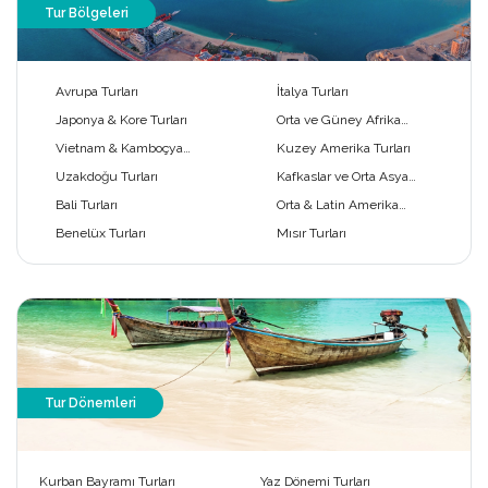
Tur Bölgeleri
Avrupa Turları
İtalya Turları
Japonya & Kore Turları
Orta ve Güney Afrika
Turları
Vietnam & Kamboçya
Kuzey Amerika Turları
Turları
Uzakdoğu Turları
Kafkaslar ve Orta Asya
Turları
Bali Turları
Orta & Latin Amerika
Turları
Benelüx Turları
Mısır Turları
Tur Dönemleri
Kurban Bayramı Turları
Yaz Dönemi Turları