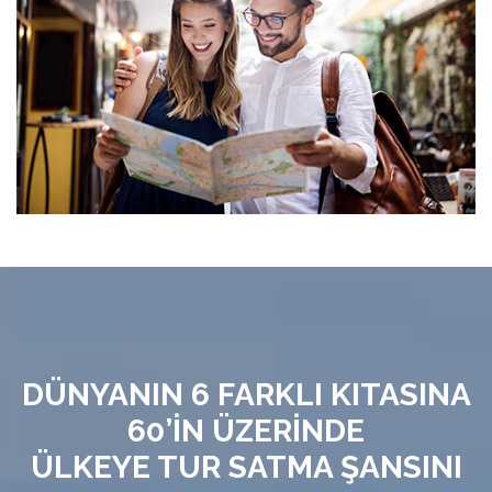
DÜNYANIN 6 FARKLI KITASINA
60’İN ÜZERİNDE
ÜLKEYE TUR SATMA ŞANSINI