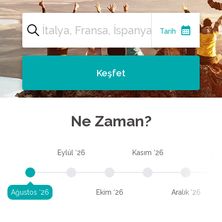
calendar_month
Tarih
Keşfet
Ne Zaman?
Eylül ‘26
Kasım ‘26
Oca
Ağustos ‘26
Ekim ‘26
Aralık ‘26