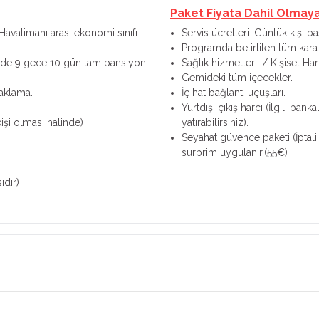
Paket Fiyata Dahil Olmay
Havalimanı arası ekonomi sınıfı
Servis ücretleri. Günlük kişi 
Programda belirtilen tüm kara 
nde 9 gece 10 gün tam pansiyon
Sağlık hizmetleri. / Kişisel Ha
Gemideki tüm içecekler.
naklama.
İç hat bağlantı uçuşları.
Yurtdışı çıkış harcı (İlgili ba
işi olması halinde)
yatırabilirsiniz).
Seyahat güvence paketi (İptali
surprim uygulanır.(55€)
ıdır)