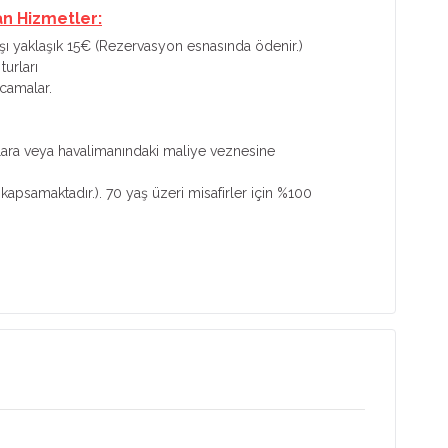
an Hizmetler:
başı yaklaşık 15€ (Rezervasyon esnasında ödenir.)
turları
rcamalar.
nkalara veya havalimanındaki maliye veznesine
 kapsamaktadır.). 70 yaş üzeri misafirler için %100