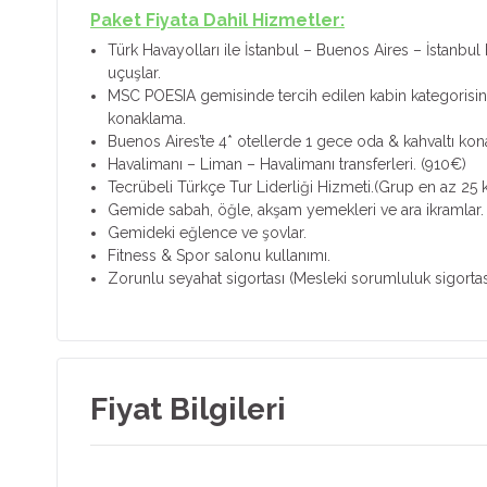
Paket Fiyata Dahil Hizmetler:
Türk Havayolları ile İstanbul – Buenos Aires – İstanbul 
uçuşlar.
MSC POESIA gemisinde tercih edilen kabin kategorisi
konaklama.
Buenos Aires’te 4* otellerde 1 gece oda & kahvaltı ko
Havalimanı – Liman – Havalimanı transferleri. (910€)
Tecrübeli Türkçe Tur Liderliği Hizmeti.(Grup en az 25 k
Gemide sabah, öğle, akşam yemekleri ve ara ikramlar.
Gemideki eğlence ve şovlar.
Fitness & Spor salonu kullanımı.
Zorunlu seyahat sigortası (Mesleki sorumluluk sigortas
Fiyat Bilgileri