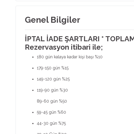
Genel Bilgiler
İPTAL İADE ŞARTLARI * TOPL
Rezervasyon itibari ile;
180 gün kalaya kadar kişi başı %10
179-150 gün %15
149-120 gün %25
119-90 gün %30
89-60 gün %50
59-45 gün %60
44-30 gün %75