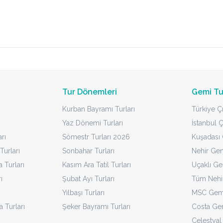
Tur Dönemleri
Gemi Tu
Kurban Bayramı Turları
Türkiye Çı
Yaz Dönemi Turları
İstanbul Ç
rı
Sömestr Turları 2026
Kuşadası Ç
Turları
Sonbahar Turları
Nehir Gem
Turları
Kasım Ara Tatil Turları
Uçaklı Ge
ı
Şubat Ayı Turları
Tüm Nehir
Yılbaşı Turları
MSC Gemi
a Turları
Şeker Bayramı Turları
Costa Gem
Celestyal