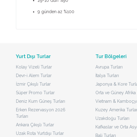
29-10 Gün %90
9 günden az %100
Yurt Dışı Turlar
Tur Bölgeleri
Kolay Vizeli Turlar
Avrupa Turları
Devr-i Alem Turlar
İtalya Turları
İzmir Çıkışlı Turlar
Japonya & Kore Turla
Süper Promo Turlar
Orta ve Güney Afrika 
Deniz Kum Güneş Turları
Vietnam & Kamboçya 
Erken Rezervasyon 2026
Kuzey Amerika Turlar
Turları
Uzakdoğu Turları
Ankara Çıkışlı Turlar
Kafkaslar ve Orta Asy
Uzak Rota Yurtdışı Turlar
Bali Turları