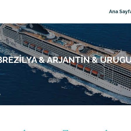
Ana Sayf
 BREZILYA & ARJANTIN & URUG
o