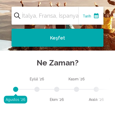
calendar_month
Tarih
Keşfet
Ne Zaman?
Eylül ‘26
Kasım ‘26
Oca
Ağustos ‘26
Ekim ‘26
Aralık ‘26