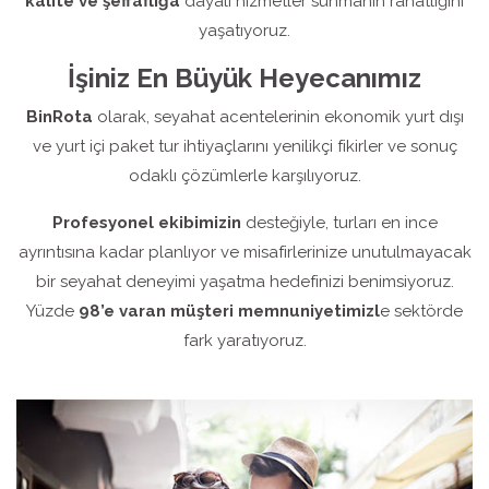
kalite ve şeffaflığa
dayalı hizmetler sunmanın rahatlığını
yaşatıyoruz.
İşiniz En Büyük Heyecanımız
BinRota
olarak, seyahat acentelerinin ekonomik yurt dışı
ve yurt içi paket tur ihtiyaçlarını yenilikçi fikirler ve sonuç
odaklı çözümlerle karşılıyoruz.
Profesyonel ekibimizin
desteğiyle, turları en ince
ayrıntısına kadar planlıyor ve misafirlerinize unutulmayacak
bir seyahat deneyimi yaşatma hedefinizi benimsiyoruz.
Yüzde
98’e varan müşteri memnuniyetimizl
e sektörde
fark yaratıyoruz.