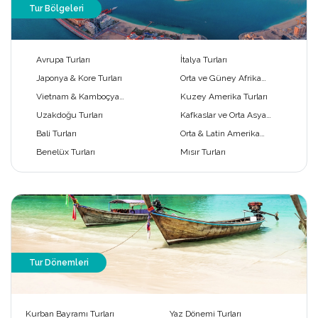
Tur Bölgeleri
Avrupa Turları
İtalya Turları
Japonya & Kore Turları
Orta ve Güney Afrika
Turları
Vietnam & Kamboçya
Kuzey Amerika Turları
Turları
Uzakdoğu Turları
Kafkaslar ve Orta Asya
Turları
Bali Turları
Orta & Latin Amerika
Turları
Benelüx Turları
Mısır Turları
Tur Dönemleri
Kurban Bayramı Turları
Yaz Dönemi Turları