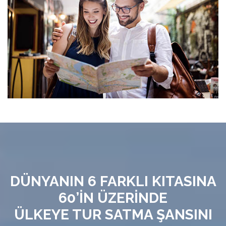
DÜNYANIN 6 FARKLI KITASINA
60’İN ÜZERİNDE
ÜLKEYE TUR SATMA ŞANSINI