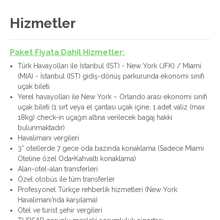
Hizmetler
Paket Fiyata Dahil Hizmetler:
Türk Havayolları ile İstanbul (IST) - New York (JFK) / Miami
(MIA) - İstanbul (IST) gidiş-dönüş parkurunda ekonomi sınıfı
uçak bileti
Yerel havayolları ile New York – Orlando arası ekonomi sınıfı
uçak bileti (1 sırt veya el çantası uçak içine, 1 adet valiz (max
18kg) check-in uçağın altına verilecek bagaj hakki
bulunmaktadır)
Havalimanı vergileri
3* otellerde 7 gece oda bazında konaklama (Sadece Miami
Oteline özel Oda+Kahvaltı konaklama)
Alan-otel-alan transferleri
Özel otobüs ile tüm transferler
Profesyonel Türkçe rehberlik hizmetleri (New York
Havalimanı’nda karşılama)
Otel ve turist şehir vergileri