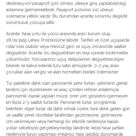
destinasyon/pasaport için) olması, ülkeye giriş yapılabileceği
anlamına gelmemektedir. Pasaport polisinin sizi ülkeye
sokmama yetkisi vardır. Bu durumdan acente sorumlu değildir,
sorumluluk yolcuya aittir.
Acente, hava yolu ile yolcu arasında aracı kurum olup,
28.09.1955 Lahey Protokolü’ne tabidir. Tarifeli ve özel uçuşlarda
rötar riski olabilir veya mevcut gezi ve uçuş öncesinde saatler
değişebilir. Acente, bu değişiklikleri en kısa sürede bildirmekle
yükümlüdür. Yolcularımız uçuş detaylarının değişebileceğini
bilerek ve kabul ederek turu satın almışlardır. 0-2 yaş arası
çocuklar alan vergisi ve alan hizmetleri bedeli ödemezler
Tur paketine dahil olan panoramik şehir turları, şehirlerin genel
tanıtımı için düzenlenen ve araç içinden rehber anlatımıyla
panoramik olarak yapılan müze, ören yeri girişlerini içermeyen
en fazla 2-3 saatlik turlardır. Panoramik turlar, programda
belirtilen diğer turlar da dahil olmak üzere, tura denk gelen gün
ve saatte yerel otoriteler tarafından gezilmesine, girilmesine
izin verilmeyen veya herhangi bir etkinlik nedeniyle kapalı
yollar sebebiyle gerçekleşmediği takdirde, keza hava şartları
nedeniyle turun yapılması imkânsız hale geldiği durumlarda