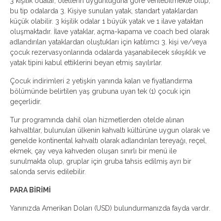
3 kişilik odalar, otellerin uygunluğuna göre verilebilmekte olup,
bu tip odalarda 3. Kişiye sunulan yatak, standart yataklardan
küçük olabilir. 3 kişilik odalar 1 büyük yatak ve 1 ilave yataktan
oluşmaktadır. İlave yataklar, açma-kapama ve coach bed olarak
adlandırılan yataklardan oluştukları için katılımcı 3. kişi ve/veya
çocuk rezervasyonlarında odalarda yaşanabilecek sıkışıklık ve
yatak tipini kabul ettiklerini beyan etmiş sayılırlar.
Çocuk indirimleri 2 yetişkin yanında kalan ve fiyatlandırma
bölümünde belirtilen yaş grubuna uyan tek (1) çocuk için
geçerlidir.
Tur programında dahil olan hizmetlerden otelde alınan
kahvaltılar, bulunulan ülkenin kahvaltı kültürüne uygun olarak ve
genelde kontinental kahvaltı olarak adlandırılan tereyağı, reçel,
ekmek, çay veya kahveden oluşan sınırlı bir menü ile
sunulmakta olup, gruplar için gruba tahsis edilmiş ayrı bir
salonda servis edilebilir.
PARA BİRİMİ
Yanınızda Amerikan Doları (USD) bulundurmanızda fayda vardır.