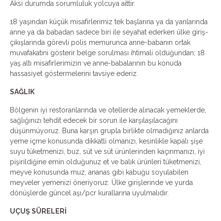
Aksi durumda sorumluluk yolcuya aittir.
18 yaşından küçük misafirlerimiz tek başlarına ya da yanlarında
anne ya da babadan sadece biri ile seyahat ederken ülke giriş-
çıkışlarında görevli polis memurunca anne-babanın ortak
muvafakatini gösterir belge sorulması ihtimali olduğundan; 18
yaş altı misafirlerimizin ve anne-babalarının bu konuda
hassasiyet göstermelerini tavsiye ederiz.
SAĞLIK
Bölgenin iyi restoranlarında ve otellerde alınacak yemeklerde,
sağlığınızı tehdit edecek bir sorun ile karşılaşılacağını
düşünmüyoruz. Buna karşın grupla birlikte olmadığınız anlarda
yeme içme konusunda dikkatli olmanızı, kesinlikle kapalı şişe
suyu tüketmenizi, buz, süt ve süt ürünlerinden kaçınmanızı, iyi
pişirildiğine emin olduğunuz et ve balık ürünleri tüketmenizi,
meyve konusunda muz, ananas gibi kabuğu soyulabilen
meyveler yemenizi öneriyoruz. Ülke girişlerinde ve yurda
dönüşlerde güncel aşı/pcr kurallarına uyulmalıdır.
UÇUŞ SÜRELERİ