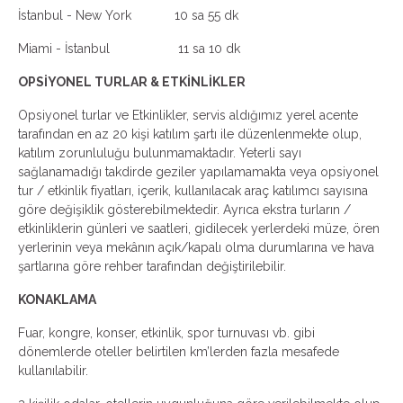
İstanbul - New York 10 sa 55 dk
Miami - İstanbul 11 sa 10 dk
OPSİYONEL TURLAR & ETKİNLİKLER
Opsiyonel turlar ve Etkinlikler, servis aldığımız yerel acente
tarafından en az 20 kişi katılım şartı ile düzenlenmekte olup,
katılım zorunluluğu bulunmamaktadır. Yeterli sayı
sağlanamadığı takdirde geziler yapılamamakta veya opsiyonel
tur / etkinlik fiyatları, içerik, kullanılacak araç katılımcı sayısına
göre değişiklik gösterebilmektedir. Ayrıca ekstra turların /
etkinliklerin günleri ve saatleri, gidilecek yerlerdeki müze, ören
yerlerinin veya mekânın açık/kapalı olma durumlarına ve hava
şartlarına göre rehber tarafından değiştirilebilir.
KONAKLAMA
Fuar, kongre, konser, etkinlik, spor turnuvası vb. gibi
dönemlerde oteller belirtilen km’lerden fazla mesafede
kullanılabilir.