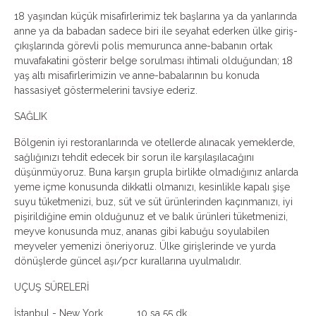
18 yaşından küçük misafirlerimiz tek başlarına ya da yanlarında
anne ya da babadan sadece biri ile seyahat ederken ülke giriş-
çıkışlarında görevli polis memurunca anne-babanın ortak
muvafakatini gösterir belge sorulması ihtimali olduğundan; 18
yaş altı misafirlerimizin ve anne-babalarının bu konuda
hassasiyet göstermelerini tavsiye ederiz.
SAĞLIK
Bölgenin iyi restoranlarında ve otellerde alınacak yemeklerde,
sağlığınızı tehdit edecek bir sorun ile karşılaşılacağını
düşünmüyoruz. Buna karşın grupla birlikte olmadığınız anlarda
yeme içme konusunda dikkatli olmanızı, kesinlikle kapalı şişe
suyu tüketmenizi, buz, süt ve süt ürünlerinden kaçınmanızı, iyi
pişirildiğine emin olduğunuz et ve balık ürünleri tüketmenizi,
meyve konusunda muz, ananas gibi kabuğu soyulabilen
meyveler yemenizi öneriyoruz. Ülke girişlerinde ve yurda
dönüşlerde güncel aşı/pcr kurallarına uyulmalıdır.
UÇUŞ SÜRELERİ
İstanbul - New York 10 sa 55 dk