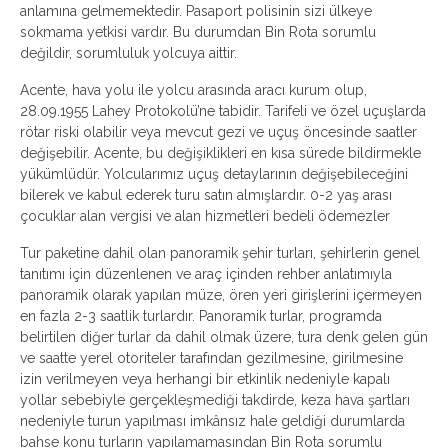
anlamına gelmemektedir. Pasaport polisinin sizi ülkeye
sokmama yetkisi vardır. Bu durumdan Bin Rota sorumlu
değildir, sorumluluk yolcuya aittir.
Acente, hava yolu ile yolcu arasında aracı kurum olup,
28.09.1955 Lahey Protokolü’ne tabidir. Tarifeli ve özel uçuşlarda
rötar riski olabilir veya mevcut gezi ve uçuş öncesinde saatler
değişebilir. Acente, bu değişiklikleri en kısa sürede bildirmekle
yükümlüdür. Yolcularımız uçuş detaylarının değişebileceğini
bilerek ve kabul ederek turu satın almışlardır. 0-2 yaş arası
çocuklar alan vergisi ve alan hizmetleri bedeli ödemezler
Tur paketine dahil olan panoramik şehir turları, şehirlerin genel
tanıtımı için düzenlenen ve araç içinden rehber anlatımıyla
panoramik olarak yapılan müze, ören yeri girişlerini içermeyen
en fazla 2-3 saatlik turlardır. Panoramik turlar, programda
belirtilen diğer turlar da dahil olmak üzere, tura denk gelen gün
ve saatte yerel otoriteler tarafından gezilmesine, girilmesine
izin verilmeyen veya herhangi bir etkinlik nedeniyle kapalı
yollar sebebiyle gerçekleşmediği takdirde, keza hava şartları
nedeniyle turun yapılması imkânsız hale geldiği durumlarda
bahse konu turların yapılamamasından Bin Rota sorumlu