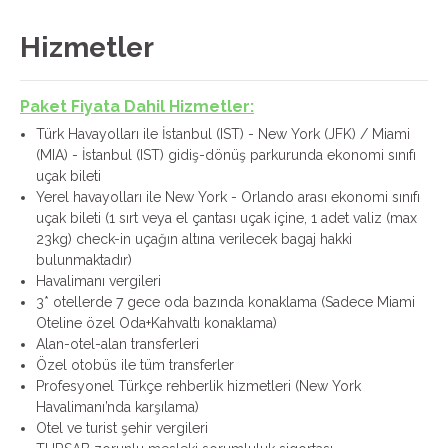
Hizmetler
Paket Fiyata Dahil Hizmetler:
Türk Havayolları ile İstanbul (IST) - New York (JFK) / Miami
(MIA) - İstanbul (IST) gidiş-dönüş parkurunda ekonomi sınıfı
uçak bileti
Yerel havayolları ile New York - Orlando arası ekonomi sınıfı
uçak bileti (1 sırt veya el çantası uçak içine, 1 adet valiz (max
23kg) check-in uçağın altına verilecek bagaj hakki
bulunmaktadır)
Havalimanı vergileri
3* otellerde 7 gece oda bazında konaklama (Sadece Miami
Oteline özel Oda+Kahvaltı konaklama)
Alan-otel-alan transferleri
Özel otobüs ile tüm transferler
Profesyonel Türkçe rehberlik hizmetleri (New York
Havalimanı’nda karşılama)
Otel ve turist şehir vergileri