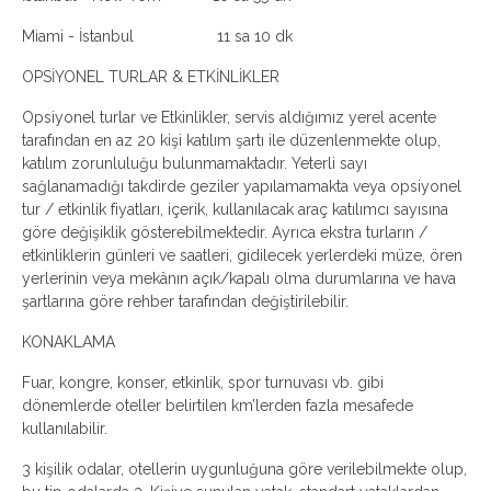
Miami - İstanbul 11 sa 10 dk
OPSİYONEL TURLAR & ETKİNLİKLER
Opsiyonel turlar ve Etkinlikler, servis aldığımız yerel acente
tarafından en az 20 kişi katılım şartı ile düzenlenmekte olup,
katılım zorunluluğu bulunmamaktadır. Yeterli sayı
sağlanamadığı takdirde geziler yapılamamakta veya opsiyonel
tur / etkinlik fiyatları, içerik, kullanılacak araç katılımcı sayısına
göre değişiklik gösterebilmektedir. Ayrıca ekstra turların /
etkinliklerin günleri ve saatleri, gidilecek yerlerdeki müze, ören
yerlerinin veya mekânın açık/kapalı olma durumlarına ve hava
şartlarına göre rehber tarafından değiştirilebilir.
KONAKLAMA
Fuar, kongre, konser, etkinlik, spor turnuvası vb. gibi
dönemlerde oteller belirtilen km’lerden fazla mesafede
kullanılabilir.
3 kişilik odalar, otellerin uygunluğuna göre verilebilmekte olup,