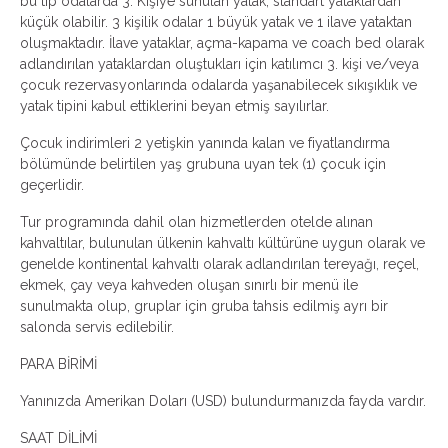
bu tip odalarda 3. Kişiye sunulan yatak, standart yataklardan
küçük olabilir. 3 kişilik odalar 1 büyük yatak ve 1 ilave yataktan
oluşmaktadır. İlave yataklar, açma-kapama ve coach bed olarak
adlandırılan yataklardan oluştukları için katılımcı 3. kişi ve/veya
çocuk rezervasyonlarında odalarda yaşanabilecek sıkışıklık ve
yatak tipini kabul ettiklerini beyan etmiş sayılırlar.
Çocuk indirimleri 2 yetişkin yanında kalan ve fiyatlandırma
bölümünde belirtilen yaş grubuna uyan tek (1) çocuk için
geçerlidir.
Tur programında dahil olan hizmetlerden otelde alınan
kahvaltılar, bulunulan ülkenin kahvaltı kültürüne uygun olarak ve
genelde kontinental kahvaltı olarak adlandırılan tereyağı, reçel,
ekmek, çay veya kahveden oluşan sınırlı bir menü ile
sunulmakta olup, gruplar için gruba tahsis edilmiş ayrı bir
salonda servis edilebilir.
PARA BİRİMİ
Yanınızda Amerikan Doları (USD) bulundurmanızda fayda vardır.
SAAT DİLİMİ