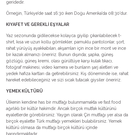
geridedir.
Örneğin, Türkiye’de saat 16:30 iken Doğu Amerika’da 08:30’dur.
KIYAFET VE GEREKLİ EŞYALAR
Yaz sezonunda gidilecekse kolayca giyilip çıkarılabilecek t-
shirt, kısa ve uzun kollu gömlekler, pamuklu pantolonlar, şort,
rahat yürüyüş ayakkabıları, akşamları için ince bir mont ve ince
bir kazak almanızı öneririz. Bunun dışında; şapka, güneş
gözlüğü, güneş kremi, olası gürültüye karşı kulak tıkacı,
fotoğraf makinesi, video kamera ve bunların şarj aletleri ve
yedek hafıza kartları da getirebilirsiniz. Kış döneminde ise, rahat
hareket edebileceğiniz ve sizi sıcak tutacak giysiler öneririz.
YEMEK KÜLTÜRÜ
Ülkenin kendine has bir mutfağı bulunmamakta ve fast food
ağırlıklı bir kültür hakimdir. Ancak birçok mutfak kültürünü
eyaletlerde görebilirsiniz. Yaygın olarak Çin mutfağı yer alsa da
birçok eyalette Türk mutfağı yemekleri bulabilirsiniz. Yemek
kültürü olmasa da mutfağı birçok kültürü içinde
barındırmaktadır.