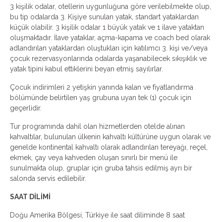
3 kişilik odalar, otellerin uygunluğuna göre verilebilmekte olup,
bu tip odalarda 3. Kişiye sunulan yatak, standart yataklardan
küçük olabilir. 3 kişilik odalar 1 büyük yatak ve 1 ilave yataktan
oluşmaktadır. İlave yataklar, açma-kapama ve coach bed olarak
adlandırılan yataklardan oluştukları için katılımcı 3. kişi ve/veya
çocuk rezervasyonlarında odalarda yaşanabilecek sıkışıklık ve
yatak tipini kabul ettiklerini beyan etmiş sayılırlar.
Çocuk indirimleri 2 yetişkin yanında kalan ve fiyatlandırma
bölümünde belirtilen yaş grubuna uyan tek (1) çocuk için
geçerlidir.
Tur programında dahil olan hizmetlerden otelde alınan
kahvaltılar, bulunulan ülkenin kahvaltı kültürüne uygun olarak ve
genelde kontinental kahvaltı olarak adlandırılan tereyağı, reçel,
ekmek, çay veya kahveden oluşan sınırlı bir menü ile
sunulmakta olup, gruplar için gruba tahsis edilmiş ayrı bir
salonda servis edilebilir.
SAAT DİLİMİ
Doğu Amerika Bölgesi, Türkiye ile saat diliminde 8 saat