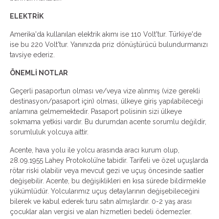
ELEKTRİK
Amerika'da kullanılan elektrik akımı ise 110 Volt'tur. Türkiye'de
ise bu 220 Volt'tur. Yanınızda priz dönüştürücü bulundurmanızı
tavsiye ederiz.
ÖNEMLİ NOTLAR
Geçerli pasaportun olması ve/veya vize alınmış (vize gerekli
destinasyon/pasaport için) olması, ülkeye giriş yapılabileceği
anlamına gelmemektedir. Pasaport polisinin sizi ülkeye
sokmama yetkisi vardır. Bu durumdan acente sorumlu değildir,
sorumluluk yolcuya aittir.
Acente, hava yolu ile yolcu arasında aracı kurum olup,
28.09.1955 Lahey Protokolü’ne tabidir. Tarifeli ve özel uçuşlarda
rötar riski olabilir veya mevcut gezi ve uçuş öncesinde saatler
değişebilir. Acente, bu değişiklikleri en kısa sürede bildirmekle
yükümlüdür. Yolcularımız uçuş detaylarının değişebileceğini
bilerek ve kabul ederek turu satın almışlardır. 0-2 yaş arası
çocuklar alan vergisi ve alan hizmetleri bedeli ödemezler.