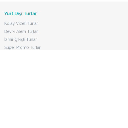
Yurt Dışı Turlar
Kolay Vizeli Turlar
Devr-i Alem Turlar
İzmir Çıkışlı Turlar
Süper Promo Turlar
Deniz Kum Güneş Turları
Erken Rezervasyon 2026 Turları
Ankara Çıkışlı Turlar
Uzak Rota Yurtdışı Turlar
Son Dakika İndirimli Turlar
Tur Bölgeleri
Avrupa Turları
İtalya Turları
Japonya & Kore Turları