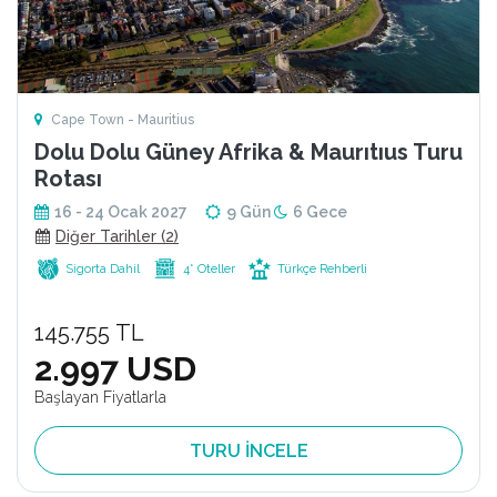
Cape Town - Mauritius
Dolu Dolu Güney Afrika & Maurıtıus Turu
Rotası
16 - 24 Ocak 2027
9 Gün
6 Gece
Diğer Tarihler (2)
Sigorta Dahil
4* Oteller
Türkçe Rehberli
145.755 TL
2.997 USD
Başlayan Fiyatlarla
TURU İNCELE