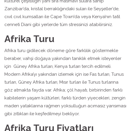
kültürel çeşitliliğin yanı sıra masmavi sulara sahip
Zanzibar’da, kristal berraklığındaki suları ile Seyşeller’de,
cıvıl cıvıl kumsalları ile Cape Town’da veya Kenya’nın tatil
cenneti Diani gibi yerlerde tüm stressinizi atabilirsiniz.
Afrika Turu
Afrika turu gidilecek döneme göre farklılık göstermekle
beraber, vahşi doğaya yakından tanıklık etmek isteyenler
için Güney Afrika turları, Kenya turları tercih edilmeli.
Modern Afrika’yı yakından izlemek için ise Fas turları, Tunus
turları, Güney Afrika turları, Mısır turları ile Tunus turlarına
göz atmakta fayda var. Afrika; çöl hayatı, birbirinden farklı
kabilelerin yaşam kültürleri, farklı türden yiyecekleri, zengin
maden yataklarına rağmen yoksulluğun acımasız yansıması
gibi zıtlıkları ile keşfedilmeyi bekliyor.
Afrika Turu Fiyatları