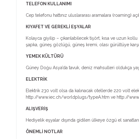
TELEFON KULLANIMI
Cep telefonu hattınız uluslararası aramalara (roaming) açık i
KIYAFET VE GEREKLİ EŞYALAR
Kolayca giyilip – çıkarılabilecek tişört, kısa ve uzun koll
şapka, güneş gözlüğü, güneş kremi, olası gürültüye karşı ku
YEMEK KÜLTÜRÜ
Güney Doğu Asya’da tavuk, deniz mahsulleri oldukça yayg
ELEKTRİK
Elektrik 230 volt olsa da kalınacak otellerde 220 volt elektri
http://www.iec.ch/worldplugs/typeA.htm ve http://www.
ALIŞVERİŞ
Hediyelik eşyalar dışında gidilen ülkeye özgü el sanatla
ÖNEMLİ NOTLAR