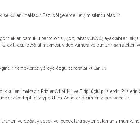
se kullanılmaktadır. Bazı bölgelerde iletişim sıkıntılı olabilir.
u gömlekler, pamuklu pantolonlar, şort, rahat yürüyüş ayakkabıları, akşa
lak tıkacı, fotoğraf makinesi, video kamera ve bunların şarj aletleri ve 
ındır. Yemeklerde yöreye özgü baharatlar kullanılır.
k kullanılmaktadır. Prizler A tipi ikili ve B tipi üçlü prizlerdir. Prizleri
iec.ch/worldplugs/typeB.htm. Adaptör getirmeniz gerekecektir.
rı ürünleri ve doğal yiyecek ve içecek türü şeyler bulamanız mümkünd