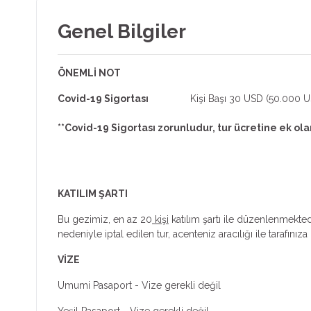
Genel Bilgiler
ÖNEMLİ NOT
Covid-19 Sigortası
Kişi Başı 30 USD (50.000 USD
**Covid-19 Sigortası zorunludur, tur ücretine ek
KATILIM ŞARTI
Bu gezimiz, en az 20
kişi
katılım şartı ile düzenlenmektedi
nedeniyle iptal edilen tur, acenteniz aracılığı ile tarafınıza b
VİZE
Umumi Pasaport - Vize gerekli değil
Yeşil Pasaport - Vize gerekli değil