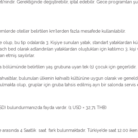
ti’nindir. Gerektiğinde değiştirebilir, iptal edebilir. Gece programları şu
emlerde oteller belirtilen km’lerden fazla mesafede kullanılabilir.
 olup, bu tip odalarda 3. Kişiye sunulan yatak, standart yataklardan küçü
ch bed olarak adlandırılan yataklardan oluştukları için katılımcı 3. k
an etmiş sayılırlar.
ma bölümünde belirtilen yaş grubuna uyan tek (1) çocuk için geçerlidir.
valtılar, bulunulan ülkenin kahvaltı kültürüne uygun olarak ve genelde k
makta olup, gruplar için gruba tahsis edilmiş ayrı bir salonda servis ed
USD) bulundurmanızda fayda vardır. (1 USD = 32,71 THB)
asında 4 Saatlik saat fark bulunmaktadır. Türkiye’de saat 12.00 iken