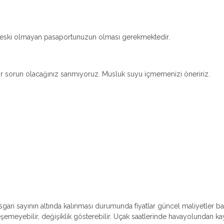
dan eski olmayan pasaportunuzun olması gerekmektedir.
ir sorun olacağınız sanmıyoruz. Musluk suyu içmemenizi öneririz.
 Asgari sayının altında kalınması durumunda fiyatlar güncel maliyetler ba
emeyebilir, değişiklik gösterebilir. Uçak saatlerinde havayolundan kayna