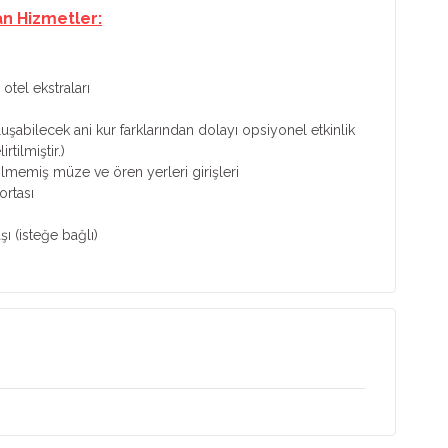
an Hizmetler:
otel ekstraları
luşabilecek ani kur farklarından dolayı opsiyonel etkinlik
irtilmiştir.)
tilmemiş müze ve ören yerleri girişleri
ortası
şı (isteğe bağlı)