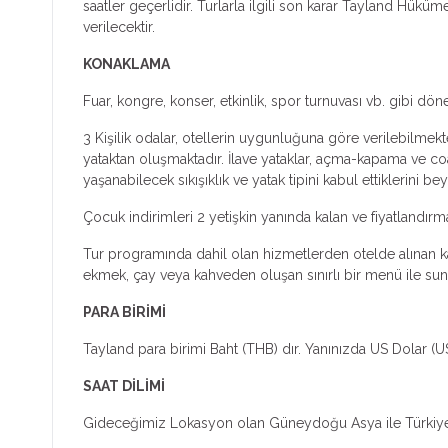
saatler geçerlidir. Turlarla ilgili son karar Tayland Hüküme
verilecektir.
KONAKLAMA
Fuar, kongre, konser, etkinlik, spor turnuvası vb. gibi dön
3 Kişilik odalar, otellerin uygunluğuna göre verilebilmekte
yataktan oluşmaktadır. İlave yataklar, açma-kapama ve coa
yaşanabilecek sıkışıklık ve yatak tipini kabul ettiklerini bey
Çocuk indirimleri 2 yetişkin yanında kalan ve fiyatlandır
Tur programında dahil olan hizmetlerden otelde alınan kah
ekmek, çay veya kahveden oluşan sınırlı bir menü ile sunul
PARA BİRİMİ
Tayland para birimi Baht (THB) dır. Yanınızda US Dolar (
SAAT DİLİMİ
Gideceğimiz Lokasyon olan Güneydoğu Asya ile Türkiye ar