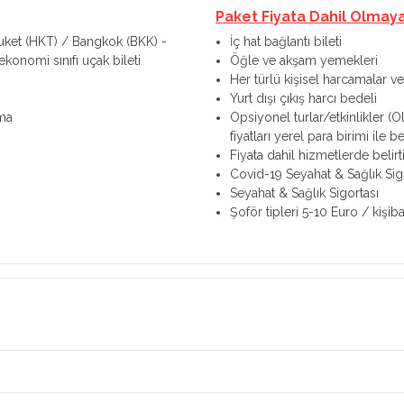
Paket Fiyata Dahil Olmay
huket (HKT) / Bangkok (BKK) -
İç hat bağlantı bileti
onomi sınıfı uçak bileti
Öğle ve akşam yemekleri
Her türlü kişisel harcamalar ve 
Yurt dışı çıkış harcı bedeli
ama
Opsiyonel turlar/etkinlikler (O
fiyatları yerel para birimi ile bel
Fiyata dahil hizmetlerde belir
Covid-19 Seyahat & Sağlık Sig
Seyahat & Sağlık Sigortası
Şoför tipleri 5-10 Euro / kişiba