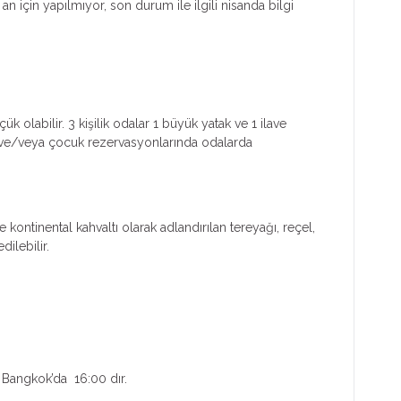
 an için yapılmıyor, son durum ile ilgili nisanda bilgi
k olabilir. 3 kişilik odalar 1 büyük yatak ve 1 ilave
işi ve/veya çocuk rezervasyonlarında odalarda
ontinental kahvaltı olarak adlandırılan tereyağı, reçel,
ilebilir.
 Bangkok’da 16:00 dır.