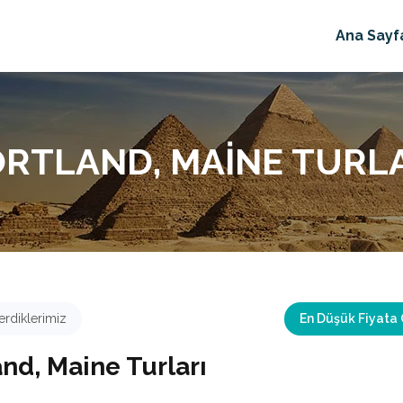
Ana Sayf
RTLAND, MAINE TURL
rdiklerimiz
En Düşük Fiyata
and, Maine Turları