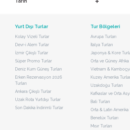
Tarih
Yurt Dışı Turlar
Tur Bölgeleri
Kolay Vizeli Turlar
Avrupa Turları
Devr-i Alem Turlar
İtalya Turları
İzmir Çıkışlı Turlar
Japonya & Kore Turla
Süper Promo Turlar
Orta ve Güney Afrika 
Deniz Kum Güneş Turları
Vietnam & Kamboçya 
Erken Rezervasyon 2026
Kuzey Amerika Turlar
Turları
Uzakdoğu Turları
Ankara Çıkışlı Turlar
Kafkaslar ve Orta Asy
Uzak Rota Yurtdışı Turlar
Bali Turları
Son Dakika İndirimli Turlar
Orta & Latin Amerika 
Benelüx Turları
Mısır Turları