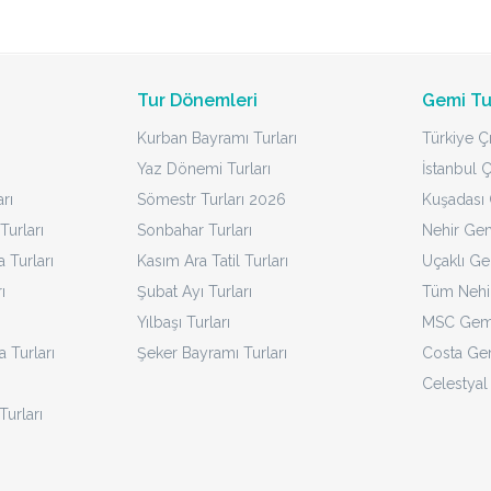
Tur Dönemleri
Gemi Tu
Kurban Bayramı Turları
Türkiye Çı
Yaz Dönemi Turları
İstanbul Ç
rı
Sömestr Turları 2026
Kuşadası Ç
Turları
Sonbahar Turları
Nehir Gem
Turları
Kasım Ara Tatil Turları
Uçaklı Ge
ı
Şubat Ayı Turları
Tüm Nehir
Yılbaşı Turları
MSC Gemi
a Turları
Şeker Bayramı Turları
Costa Gem
Celestyal
Turları