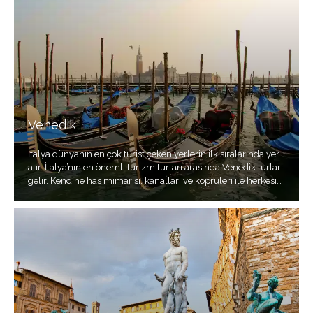
Venedik
İtalya dünyanın en çok turist çeken yerlerin ilk sıralarında yer
alır. İtalya’nın en önemli turizm turları arasında Venedik turları
gelir. Kendine has mimarisi, kanalları ve köprüleri ile herkesin
tatil planlarında yer alan bir şehirdir