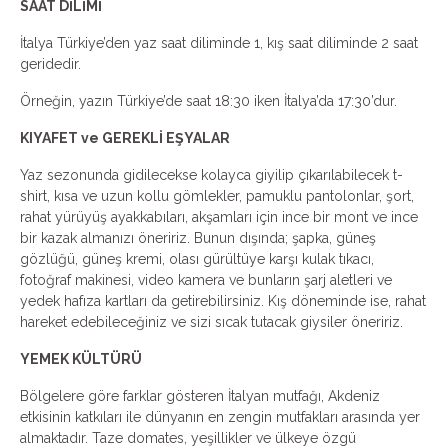
SAAT DİLİMİ
İtalya Türkiye’den yaz saat diliminde 1, kış saat diliminde 2 saat
geridedir.
Örneğin, yazın Türkiye’de saat 18:30 iken İtalya’da 17:30’dur.
KIYAFET ve GEREKLİ EŞYALAR
Yaz sezonunda gidilecekse kolayca giyilip çıkarılabilecek t-
shirt, kısa ve uzun kollu gömlekler, pamuklu pantolonlar, şort,
rahat yürüyüş ayakkabıları, akşamları için ince bir mont ve ince
bir kazak almanızı öneririz. Bunun dışında; şapka, güneş
gözlüğü, güneş kremi, olası gürültüye karşı kulak tıkacı,
fotoğraf makinesi, video kamera ve bunların şarj aletleri ve
yedek hafıza kartları da getirebilirsiniz. Kış döneminde ise, rahat
hareket edebileceğiniz ve sizi sıcak tutacak giysiler öneririz.
YEMEK KÜLTÜRÜ
Bölgelere göre farklar gösteren İtalyan mutfağı, Akdeniz
etkisinin katkıları ile dünyanın en zengin mutfakları arasında yer
almaktadır. Taze domates, yeşillikler ve ülkeye özgü