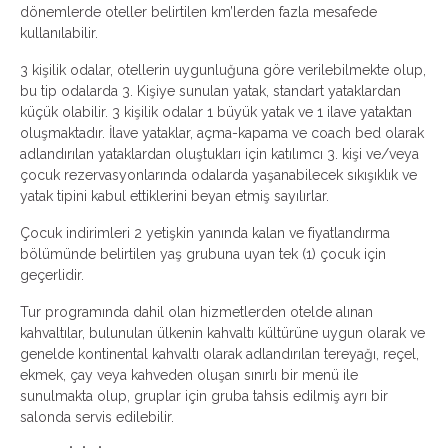
dönemlerde oteller belirtilen km’lerden fazla mesafede
kullanılabilir.
3 kişilik odalar, otellerin uygunluğuna göre verilebilmekte olup,
bu tip odalarda 3. Kişiye sunulan yatak, standart yataklardan
küçük olabilir. 3 kişilik odalar 1 büyük yatak ve 1 ilave yataktan
oluşmaktadır. İlave yataklar, açma-kapama ve coach bed olarak
adlandırılan yataklardan oluştukları için katılımcı 3. kişi ve/veya
çocuk rezervasyonlarında odalarda yaşanabilecek sıkışıklık ve
yatak tipini kabul ettiklerini beyan etmiş sayılırlar.
Çocuk indirimleri 2 yetişkin yanında kalan ve fiyatlandırma
bölümünde belirtilen yaş grubuna uyan tek (1) çocuk için
geçerlidir.
Tur programında dahil olan hizmetlerden otelde alınan
kahvaltılar, bulunulan ülkenin kahvaltı kültürüne uygun olarak ve
genelde kontinental kahvaltı olarak adlandırılan tereyağı, reçel,
ekmek, çay veya kahveden oluşan sınırlı bir menü ile
sunulmakta olup, gruplar için gruba tahsis edilmiş ayrı bir
salonda servis edilebilir.