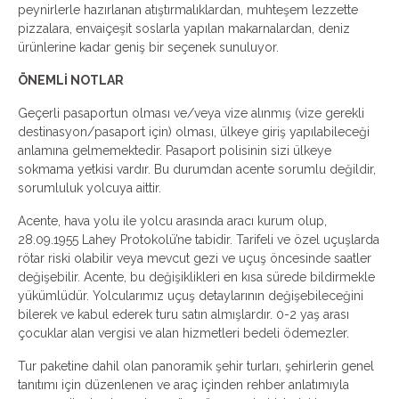
peynirlerle hazırlanan atıştırmalıklardan, muhteşem lezzette
pizzalara, envaiçeşit soslarla yapılan makarnalardan, deniz
ürünlerine kadar geniş bir seçenek sunuluyor.
ÖNEMLİ NOTLAR
Geçerli pasaportun olması ve/veya vize alınmış (vize gerekli
destinasyon/pasaport için) olması, ülkeye giriş yapılabileceği
anlamına gelmemektedir. Pasaport polisinin sizi ülkeye
sokmama yetkisi vardır. Bu durumdan acente sorumlu değildir,
sorumluluk yolcuya aittir.
Acente, hava yolu ile yolcu arasında aracı kurum olup,
28.09.1955 Lahey Protokolü’ne tabidir. Tarifeli ve özel uçuşlarda
rötar riski olabilir veya mevcut gezi ve uçuş öncesinde saatler
değişebilir. Acente, bu değişiklikleri en kısa sürede bildirmekle
yükümlüdür. Yolcularımız uçuş detaylarının değişebileceğini
bilerek ve kabul ederek turu satın almışlardır. 0-2 yaş arası
çocuklar alan vergisi ve alan hizmetleri bedeli ödemezler.
Tur paketine dahil olan panoramik şehir turları, şehirlerin genel
tanıtımı için düzenlenen ve araç içinden rehber anlatımıyla