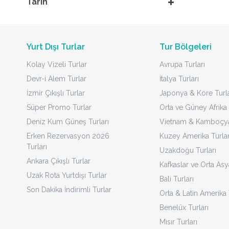
Tarih
Yurt Dışı Turlar
Tur Bölgeleri
Kolay Vizeli Turlar
Avrupa Turları
Devr-i Alem Turlar
İtalya Turları
İzmir Çıkışlı Turlar
Japonya & Kore Turla
Süper Promo Turlar
Orta ve Güney Afrika 
Deniz Kum Güneş Turları
Vietnam & Kamboçya 
Erken Rezervasyon 2026
Kuzey Amerika Turlar
Turları
Uzakdoğu Turları
Ankara Çıkışlı Turlar
Kafkaslar ve Orta Asy
Uzak Rota Yurtdışı Turlar
Bali Turları
Son Dakika İndirimli Turlar
Orta & Latin Amerika 
Benelüx Turları
Mısır Turları