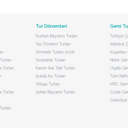
Tur Dönemleri
Gemi Tu
Kurban Bayramı Turları
Türkiye Çı
Yaz Dönemi Turları
İstanbul Ç
rı
Sömestr Turları 2026
Kuşadası Ç
Turları
Sonbahar Turları
Nehir Gem
Turları
Kasım Ara Tatil Turları
Uçaklı Ge
ı
Şubat Ayı Turları
Tüm Nehir
Yılbaşı Turları
MSC Gemi
a Turları
Şeker Bayramı Turları
Costa Gem
Celestyal
Turları