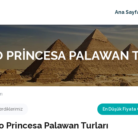
Ana Sayf
 PRINCESA PALAWAN 
rı
rdiklerimiz
En Düşük Fiyata
o Princesa Palawan Turları