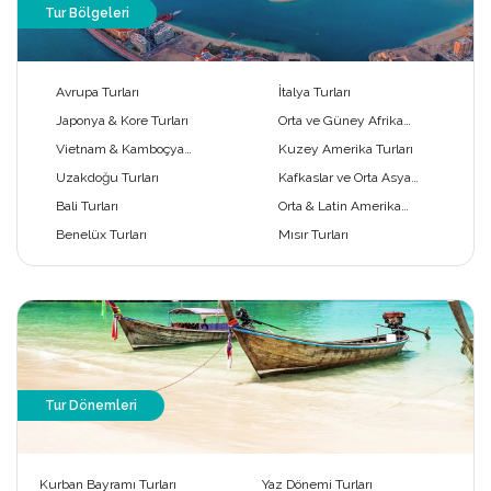
Tur Bölgeleri
Avrupa Turları
İtalya Turları
Japonya & Kore Turları
Orta ve Güney Afrika
Turları
Vietnam & Kamboçya
Kuzey Amerika Turları
Turları
Uzakdoğu Turları
Kafkaslar ve Orta Asya
Turları
Bali Turları
Orta & Latin Amerika
Turları
Benelüx Turları
Mısır Turları
Tur Dönemleri
Kurban Bayramı Turları
Yaz Dönemi Turları