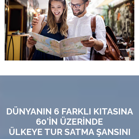
DÜNYANIN 6 FARKLI KITASINA
60’İN ÜZERİNDE
ÜLKEYE TUR SATMA ŞANSINI