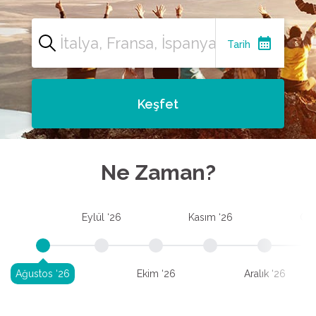
calendar_month
Tarih
Keşfet
Ne Zaman?
Eylül ‘26
Kasım ‘26
Oca
Ağustos ‘26
Ekim ‘26
Aralık ‘26