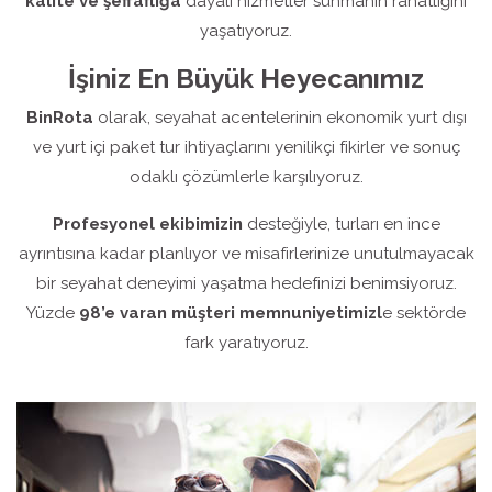
kalite ve şeffaflığa
dayalı hizmetler sunmanın rahatlığını
yaşatıyoruz.
İşiniz En Büyük Heyecanımız
BinRota
olarak, seyahat acentelerinin ekonomik yurt dışı
ve yurt içi paket tur ihtiyaçlarını yenilikçi fikirler ve sonuç
odaklı çözümlerle karşılıyoruz.
Profesyonel ekibimizin
desteğiyle, turları en ince
ayrıntısına kadar planlıyor ve misafirlerinize unutulmayacak
bir seyahat deneyimi yaşatma hedefinizi benimsiyoruz.
Yüzde
98’e varan müşteri memnuniyetimizl
e sektörde
fark yaratıyoruz.