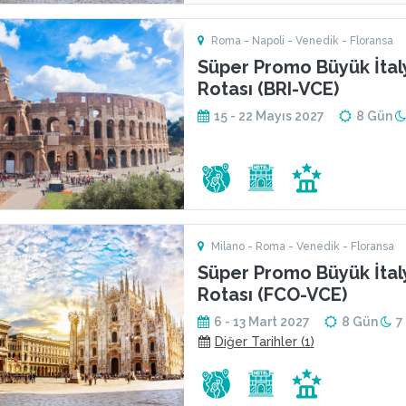
Roma - Napoli - Venedik - Floransa
Süper Promo Büyük İtal
Rotası (BRI-VCE)
15 - 22 Mayıs 2027
8 Gün
Milano - Roma - Venedik - Floransa
Süper Promo Büyük İtal
Rotası (FCO-VCE)
6 - 13 Mart 2027
8 Gün
7
Diğer Tarihler (1)