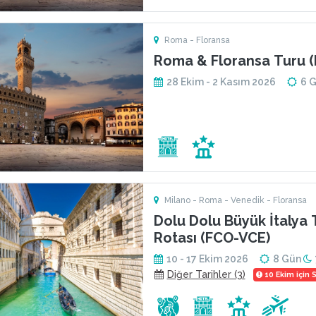
Roma - Floransa
Roma & Floransa Turu (
28 Ekim - 2 Kasım 2026
6 
Milano - Roma - Venedik - Floransa
Dolu Dolu Büyük İtalya
Rotası (FCO-VCE)
10 - 17 Ekim 2026
8 Gün
Diğer Tarihler (3)
10 Ekim için S