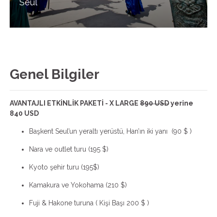
Seul
Genel Bilgiler
AVANTAJLI ETKİNLİK PAKETİ - X LARGE
890 USD
yerine
840 USD
Başkent Seul’un yeraltı yerüstü, Han’ın iki yanı (90 $ )
Nara ve outlet turu (195 $)
Kyoto şehir turu (195$)
Kamakura ve Yokohama (210 $)
Fuji & Hakone turuna ( Kişi Başı 200 $ )