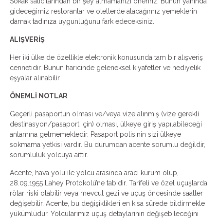
Sokak satıcılarından bir şey almamanızı öneririz. Bunun yanında
gideceğimiz restoranlar ve otellerde alacağımız yemeklerin
damak tadınıza uygunluğunu fark edeceksiniz.
ALIŞVERİŞ
Her iki ülke de özellikle elektronik konusunda tam bir alışveriş
cennetidir. Bunun haricinde geleneksel kıyafetler ve hediyelik
eşyalar alınabilir.
ÖNEMLİ NOTLAR
Geçerli pasaportun olması ve/veya vize alınmış (vize gerekli
destinasyon/pasaport için) olması, ülkeye giriş yapılabileceği
anlamına gelmemektedir. Pasaport polisinin sizi ülkeye
sokmama yetkisi vardır. Bu durumdan acente sorumlu değildir,
sorumluluk yolcuya aittir.
Acente, hava yolu ile yolcu arasında aracı kurum olup,
28.09.1955 Lahey Protokolü’ne tabidir. Tarifeli ve özel uçuşlarda
rötar riski olabilir veya mevcut gezi ve uçuş öncesinde saatler
değişebilir. Acente, bu değişiklikleri en kısa sürede bildirmekle
yükümlüdür. Yolcularımız uçuş detaylarının değişebileceğini