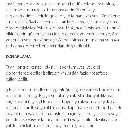
tarafından en az 20 kişi katılım şartı ile düzenlenmekte olup,
katılım zorunluluğu bulunmamaktadır. Yeterli sayı
sağlanamadığı takdirde geziler yapılamamakta veya Opsiyonel
tur / etkinlik fiyatları, içerik, kullanılacak araç katılımcı sayısına
göre değişiklik gösterebilmektedir. Ayrıca Opsiyonel turların /
etkinliklerin günleri ve saatleri, gidilecek yerlerdeki müze, ören
yerlerinin veya mekânın açık/kapalı olma durumlarına ve hava
şartlarına göre rehber tarafından değiştirilebilir.
KONAKLAMA
Fuar, kongre, konser, etkinlik, spor turnuvası vb. gibi
dönemlerde oteller belirtilen km’lerden fazla mesafede
kullanılabilir.
3 Kişilik odalar, otellerin uygunluğuna göre verilebilmekte olup,
bu tip odalarda 3. Kişiye sunulan yatak, standart yataklardan
küçük olabilir. 3 kişilik odalar 1 büyük yatak ve 1 ilave yataktan
oluşmaktadır. İlave yataklar, açma-kapama ve coach bed olarak
adlandırılan yataklardan oluştukları için katılımcı 3. kişi ve/veya
çocuk rezervasyonlarında odalarda yaşanabilecek sıkışıklık ve
yatak tipini kabul ettiklerini beyan etmiş sayılırlar.